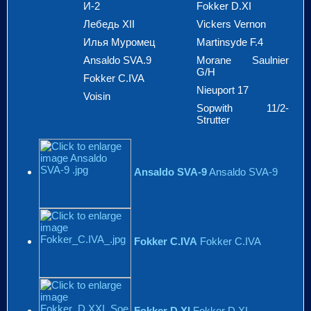
И-2
Fokker D.XI
Лебедь XII
Vickers Vernon
Илья Муромец
Martinsyde F.4
Ansaldo SVA.9
Morane Saulnier
G/H
Fokker C.IVA
Nieuport 17
Voisin
Sopwith 11/2-
Strutter
Ansaldo SVA-9
Ansaldo SVA-9
Fokker C.IVA
Fokker C.IVA
Fokker D.XI
Fokker D.XI