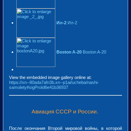
Ил-2
Ил-2
Вoston A-20
Вoston A-20
View the embedded image gallery online at:
https://xn--80ada7afn3b.xn--p1ai/ucheba/nashi-
samolety#sigProId6e41b36937
Авиация СССР и России.
После окончания Второй мировой войны, в которой