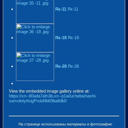
Як-11
Як-11
Як-18
Як-18
Як-28
Як-28
View the embedded image gallery online at:
https://xn--80ada7afn3b.xn--p1ai/ucheba/nashi-
samolety#sigProId4b69ba8db0
На странице использованы материалы и фотографии: