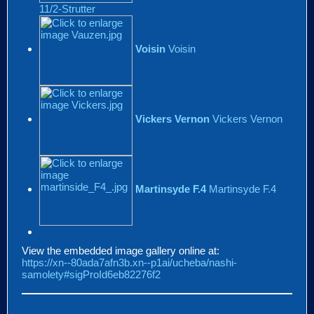
11/2-Strutter
Voisin
Voisin
Vickers Vernon
Vickers Vernon
Martinsyde F.4
Martinsyde F.4
View the embedded image gallery online at:
https://xn--80ada7afn3b.xn--p1ai/ucheba/nashi-
samolety#sigProId6eb82276f2