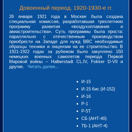
Довоенный период. 1920-1930-е гг.
26 января 1921 года в Москве была создана
специальная комиссия, разработавшая трехлетнюю
программу развития «воздухоплавания и
авиастроительства». Суть программы была проста:
параллельно с отечественным производством
приобрести на Западе для нужд ВВС необходимые
образцы техники и лицензии на ее строительство. В
1921-1922 годах за рубежом было закуплено 150
немецких военных самолетов периода Первой
Мировой войны – Halberstadt CL.IV, Fokker D-VII и
другие.
Читать далее...
И-15
И-15 бис (И-152)
И-16
Р-1
Р-5Т
СБ (АНТ-40)
ТБ-1 (АНТ-4)