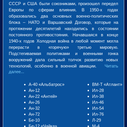
СССР и США были союзниками, произошел передел
Европы по сферам влияния. В 1950-х годах
образовались два основных военно-политических
блока – НАТО и Варшавский Договор, которые на
протяжении десятилетий находились в состоянии
постоянного противостояния. Начавшаяся в конце
1940-х годов Холодная война в любой момент могла
перерасти в «горячую» третью мировую.
Подстегиваемая политиками и военными гонка
вооружений дала сильный толчок развитию новых
технологий, особенно в военной авиации.
Читать
далее...
А-40 «Альбатрос»
ВМ-Т «Атлант»
Ан-12
Ил-28
Ан-22 «Антей»
Ил-38
Ан-26
Ил-46
Ан-32
Ил-54
Ан-72
Ил-76
Бе-10
Л-29
Бе-12 «Чайка»
М-4