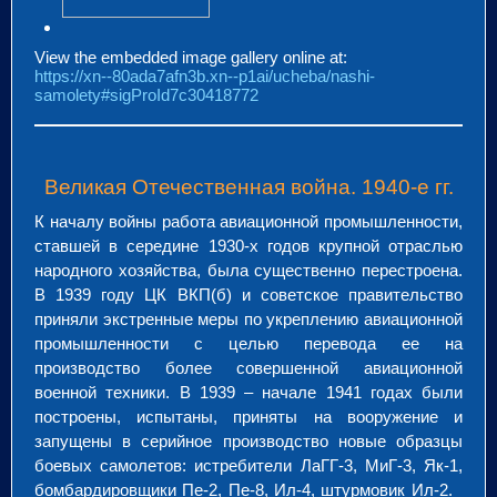
View the embedded image gallery online at:
https://xn--80ada7afn3b.xn--p1ai/ucheba/nashi-
samolety#sigProId7c30418772
Великая Отечественная война. 1940-е гг.
К началу войны работа авиационной промышленности,
ставшей в середине 1930-х годов крупной отраслью
народного хозяйства, была существенно перестроена.
В 1939 году ЦК ВКП(б) и советское правительство
приняли экстренные меры по укреплению авиационной
промышленности с целью перевода ее на
производство более совершенной авиационной
военной техники. В 1939 – начале 1941 годах были
построены, испытаны, приняты на вооружение и
запущены в серийное производство новые образцы
боевых самолетов: истребители ЛаГГ-3, МиГ-3, Як-1,
бомбардировщики Пе-2, Пе-8, Ил-4, штурмовик Ил-2.