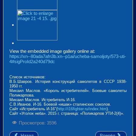
View the embedded image gallery online at:
https://xn--80ada7afn3b.xn--p1ai/ucheba-samoljoty/573-uti-
4#sigProId2a240d79dc
Список источников:
В.Б.Шавров. История конструкций самолетов в СССР 1938-
1950 гг.
Михаил Маслов. «Король истребителей». Боевые самолеты
Поликарпова.
Михаил Маслов. Истребитель И-16.
С.В.Иванов. И-16. Боевой «ишак» сталинских соколов.
Сайт «Истребитель И-16″(
http://i16fighter.ru/index.htm
).
Сайт «Уголок неба». 2015 г. страница: «Поликарпов УТИ-2(4)».
Просмотров: 3596
Назад
Вперёд