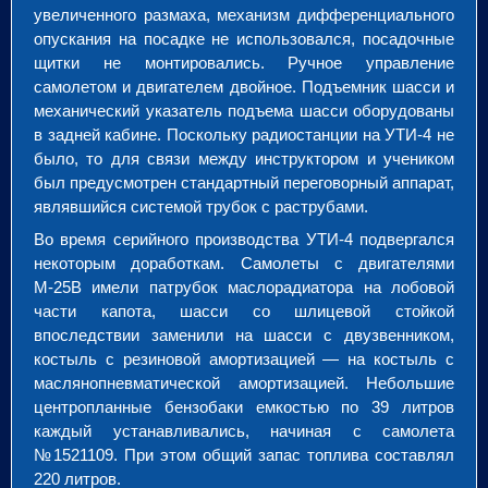
увеличенного размаха, механизм дифференциального
опускания на посадке не использовался, посадочные
щитки не монтировались. Ручное управление
самолетом и двигателем двойное. Подъемник шасси и
механический указатель подъема шасси оборудованы
в задней кабине. Поскольку радиостанции на УТИ-4 не
было, то для связи между инструктором и учеником
был предусмотрен стандартный переговорный аппарат,
являвшийся системой трубок с раструбами.
Во время серийного производства УТИ-4 подвергался
некоторым доработкам. Самолеты с двигателями
М-25В имели патрубок маслорадиатора на лобовой
части капота, шасси со шлицевой стойкой
впоследствии заменили на шасси с двузвенником,
костыль с резиновой амортизацией — на костыль с
маслянопневматической амортизацией. Небольшие
центропланные бензобаки емкостью по 39 литров
каждый устанавливались, начиная с самолета
№1521109. При этом общий запас топлива составлял
220 литров.