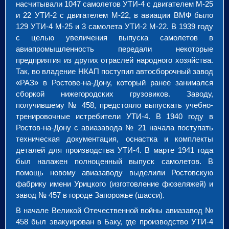
насчитывали 1047 самолетов УТИ-4 с двигателем М-25
и 22 УТИ-2 с двигателем М-22, в авиации ВМФ было
129 УТИ-4 М-25 и 3 самолета УТИ-2 М-22. В 1939 году
с целью увеличения выпуска самолетов в
авиапромышленность передали некоторые
предприятия из других отраслей народного хозяйства.
Так, во владение НКАП поступил автосборочный завод
«РАЗ» в Ростове-на-Дону, который ранее занимался
сборкой нижегородских грузовиков. Заводу,
получившему № 458, предстояло выпускать учебно-
тренировочные истребители УТИ-4. В 1940 году в
Ростов-на-Дону с авиазавода № 21 начала поступать
техническая документация, оснастка и комплекты
деталей для производства УТИ-4. В марте 1941 года
был налажен полноценный выпуск самолетов. В
помощь новому авиазаводу выделили Ростовскую
фабрику имени Урицкого (изготовление фюзеляжей) и
завод № 457 в городе Запорожье (шасси).
В начале Великой Отечественной войны авиазавод №
458 был эвакуирован в Баку, где производство УТИ-4