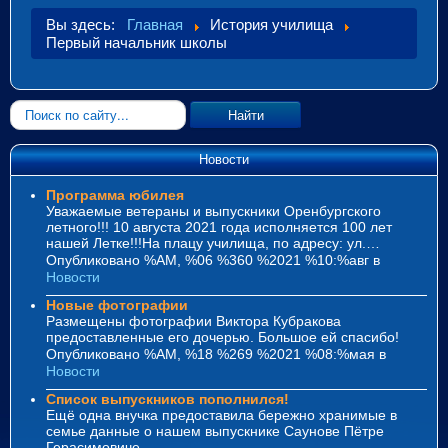
Вы здесь:
Главная
История училища
Первый начальник школы
Искать...
Найти
Новости
Программа юбилея
Уважаемые ветераны и выпускники Оренбургского
летного!!! 10 августа 2021 года исполняется 100 лет
нашей Летке!!!На плацу училища, по адресу: ул.…
Опубликовано %AM, %06 %360 %2021 %10:%авг
в
Новости
Новые фотографии
Размещены фотографии Виктора Кубракова
предоставленные его дочерью. Большое ей спасибо!
Опубликовано %AM, %18 %269 %2021 %08:%мая
в
Новости
Список выпускников пополнился!
Ещё одна внучка предоставила бережно хранимые в
семье данные о нашем выпускнике Саунове Пётре
Герасимовиче.