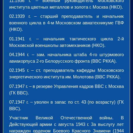
11.1936 г.
–
военный руководитель Московского
института цветных металлов и золота г. Москва (НКО).
02.1939 г.
–
старший преподаватель и начальник
военного цикла в 4-м Московском авиатехникуме ГВФ
(НКО).
01.1941 г.
–
начальник тактического цикла 2-й
Московской военшколы автомехаников (НКО).
04.1944 г.
–
зам. начальника штаба 4-го штурмового
авиакорпуса 2-го Белорусского фронта (ВВС РККА).
02.1945 г.
–
ст. преподаватель кафедры Московского
энергетического института им. Молотова (ВВС РККА).
07.1947 г.
–
в резерве Управления кадров ВВС г. Москва
(ГК ВВС).
07.1947 г.
–
уволен в запас по ст. 43 (по возрасту) (ГК
ВВС).
Участник Великой Отечественной войны.
В
Действующей армии с августа 1943 г.
За выслугу лет
награжден орденом Боевого Красного Знамени (1944