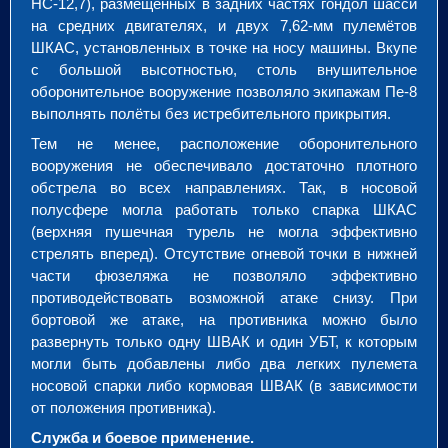
НС-12,7), размещённых в задних частях гондол шасси
на средних двигателях, и двух 7,62-мм пулемётов
ШКАС, установленных в точке на носу машины. Вкупе
с большой высотностью, столь внушительное
оборонительное вооружение позволяло экипажам Пе-8
выполнять полёты без истребительного прикрытия.
Тем не менее, расположение оборонительного
вооружения не обеспечивало достаточно плотного
обстрела во всех направлениях. Так, в носовой
полусфере могла работать только спарка ШКАС
(верхняя пушечная турель не могла эффективно
стрелять вперед). Отсутствие огневой точки в нижней
части фюзеляжа не позволяло эффективно
противодействовать возможной атаке снизу. При
бортовой же атаке, на противника можно было
развернуть только одну ШВАК и один УБТ, к которым
могли быть добавлены либо два легких пулемета
носовой спарки либо кормовая ШВАК (в зависимости
от положения противника).
Служба и боевое применение.