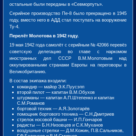
остальные были переданы в «Севморпуть».
Серийное производство Пе-8 было прекращено в 1945
году, вместо него в АДД стал поступать на вооружение
Ту-4.
Перелёт Молотова в 1942 году.
19 мая 1942 года самолёт с серийным № 42066 перевёз
советскую делегацию во главе с наркомом
иностранных дел СССР В.М.Молотовым над
оккупированными странами Европы на переговоры в
Великобританию.
В состав экипажа входили:
командир — майор Э.К.Пуусэпп
второй пилот — капитан В.М.Обухов
штурманы — капитан А.П.Штепенко и капитан
С.М.Романов
бортовой техник — А.Я.Золотарёв
помощник бортового техника — С.Н.Дмитриев
стрелок носовой башни — И.П.Гончаров
радисты — Б.Н.Низовцев и С.К.Муханов
воздушные стрелки — Д.М.Кожин, П.В.Сальников,
Г.Ф.Белоусов и В.И.Смирнов.