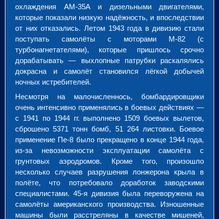
охлаждения АМ-35А и дизельными двигателями,
которые показали низкую надёжность, и впоследствии
от них отказались. Летом 1943 года в дивизию стали
поступать самолёты с моторами М-82 (с
турбонагнетателями), которые пришлось срочно
дорабатывать — выхлопные патрубки раскалялись
докрасна и самолёт становился лёгкой добычей
ночных истребителей.
Несмотря на малочисленнось, бомбардировщики
очень интенсивно применялись в боевых действиях —
с 1941 по 1944 гг. выполнено 1509 боевых вылетов,
сброшено 5371 тонн бомб, 51 264 листовки. Боевое
применение Пе-8 было прекращено в конце 1944 года,
из-за невозможности эксплуатации самолёта с
грунтовых аэродромов. Кроме того, произошло
несколько случаев разрушения лонжерона крыла в
полёте, что потребовало доработок заводскими
специалистами. 45-я дивизия была переворужена на
самолёты американского производства. Изношенные
машины были расстреляны в качестве мишеней,