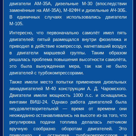
двигатели АМ-35А, дизельные М-30 (впоследствии
заменённые на АМ-35А), М-82ФН и дизельные АЧ-30Б.
В единичных случаях использовались двигатели
М-105.
Интересно, что первоначально самолёт имел пять
двигателей: пятый размещался внутри фюзеляжа и
приводил в действие компрессор, нагнетавший воздух
в двигатели маршевой группы. Таким образом
решалась проблема повышения высотности самолёта,
это была вынужденная мера, так как не было
двигателей с турбокомпрессорами.
Также имели место попытки применения дизельных
авиадвигателей М-40 конструкции А. Д. Чаромского.
Двигатели имели мощность 1000 л.с. и оснащались
винтами ВИШ-24. Однако работа двигателей была
неудовлетворительной — время от времени они
неожиданно останавливались на высоте из-за того, что
регулировка подачи топлива делалась летчиком
вручную сообразно оборотам двигателей. Это
приводило к остановке турбокомпрессоров и