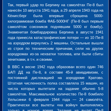
Так, первый удар по Берлину на самолётах Пе-8 был
нанесён 10 августа 1941 года, а 29 апреля 1943 года на
Кёнигсберг была впервые сброшена 5000-
килограммовая бомба ФАБ-5000НГ (Пе-8 был первым
самолётом союзников поднявшим 5000 кг бомбу).
Знаменитая бомбардировка Берлина в августе 1941
года принесла катастрофические потери — из 10 Пе-8
на аэродром вернулись 2 машины. Остальные вышли
из строя по техническим причинам, сели на других
аэродромах из-за нехватки топлива, или были сбиты
зенитками, в т.ч. и своими.
В ВВС к весне 1942 года образован всего один 746
БАП ДД на Пе-8, в составе 45-й авиадивизии, с
постоянной дислокацией на аэродроме Кратово.
Штатная численность полка составляла 15 машин, из
числа которых вылетали на задание обычно 5-8
самолётов. Максимальное количество Пе-8 бомбило
Хельсинки 6 февраля 1944 года — 24 самолёта.
Практически все вылеты «на войну» выполнялись
только в ночное время. Задания на вылет Пе-8