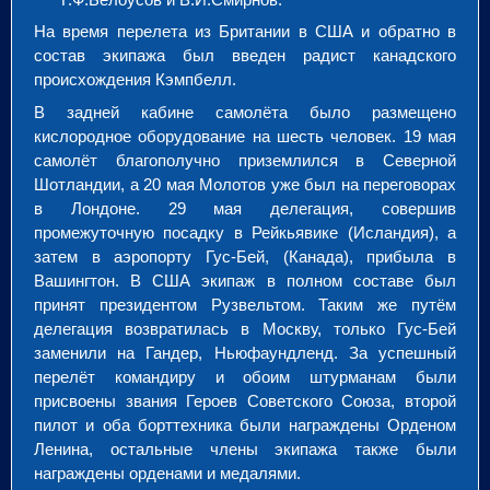
На время перелета из Британии в США и обратно в
состав экипажа был введен радист канадского
происхождения Кэмпбелл.
В задней кабине самолёта было размещено
кислородное оборудование на шесть человек. 19 мая
самолёт благополучно приземлился в Северной
Шотландии, а 20 мая Молотов уже был на переговорах
в Лондоне. 29 мая делегация, совершив
промежуточную посадку в Рейкьявике (Исландия), а
затем в аэропорту Гус-Бей, (Канада), прибыла в
Вашингтон. В США экипаж в полном составе был
принят президентом Рузвельтом. Таким же путём
делегация возвратилась в Москву, только Гус-Бей
заменили на Гандер, Ньюфаундленд. За успешный
перелёт командиру и обоим штурманам были
присвоены звания Героев Советского Союза, второй
пилот и оба борттехника были награждены Орденом
Ленина, остальные члены экипажа также были
награждены орденами и медалями.