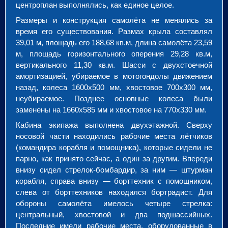
центроплан выполнялись, как единое целое.
Размеры и конструкция самолёта не менялись за
время его существования. Размах крыла составлял
39,01 м, площадь его 188,68 кв.м, длина самолёта 23,59
м, площадь горизонтального оперения 29,28 кв.м,
вертикального 11,30 кв.м. Шасси с двухстоечной
амортизацией, убираемое в мотогондолы движением
назад, колеса 1600х500 мм, хвостовое 700х300 мм,
неубираемое. Позднее основные колеса были
заменены на 1660х585 мм и хвостовое на 770х330 мм.
Кабина экипажа выполнена двухэтажной. Сверху
носовой части находились рабочие места лётчиков
(командира корабля и помощника), которые сидели не
парно, как принято сейчас, а один за другим. Впереди
внизу сидел стрелок-бомбардир, за ним — штурман
корабля, справа внизу — борттехник с помощником,
слева от борттехников находился бортрадист. Для
обороны самолёта имелось четыре стрелка:
центральный, хвостовой и два подшассийных.
Последние имели рабочие места, оборудованные в