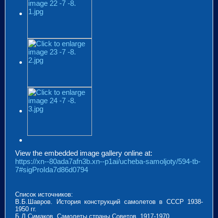
View the embedded image gallery online at:
https://xn--80ada7afn3b.xn--p1ai/ucheba-samoljoty/594-tb-
7#sigProIda7d86d0794
Список источников:
В.Б.Шавров. История конструкций самолетов в СССР 1938-
1950 гг.
Б.Л.Симаков. Самолеты страны Советов. 1917-1970.