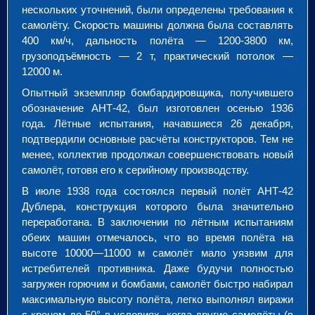
нескольких уточнений, были определены требования к
самолёту. Скорость машины должна была составлять
400 км/ч, дальность полёта — 1200-3800 км,
грузоподъёмность — 2 т, практический потолок —
12000 м.
Опытный экземпляр бомбардировщика, получившего
обозначение АНТ-42, был изготовлен осенью 1936
года. Лётные испытания, начавшиеся 26 декабря,
подтвердили основные расчёты конструкторов. Тем не
менее, коллектив продолжал совершенствовать новый
самолёт, готовя его к серийному производству.
В июле 1938 года состоялся первый полёт АНТ-42
Дублера, конструкция которого была значительно
переработана. В заключении по лётным испытаниям
обеих машин отмечалось, что во время полёта на
высоте 10000—11000 м самолёт мало уязвим для
истребителей противника. Даже будучи полностью
загружен горючим и бомбами, самолёт быстро набирал
максимальную высоту полёта, легко выполнял виражи
с креном до 50° в условиях, когда другие самолёты (в