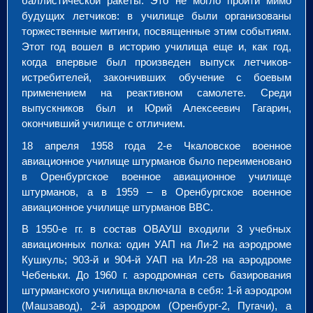
баллистической ракеты. Это не могло пройти мимо
будущих летчиков: в училище были организованы
торжественные митинги, посвященные этим событиям.
Этот год вошел в историю училища еще и, как год,
когда впервые был произведен выпуск летчиков-
истребителей, закончивших обучение с боевым
применением на реактивном самолете. Среди
выпускников был и Юрий Алексеевич Гагарин,
окончивший училище с отличием.
18 апреля 1958 года 2-е Чкаловское военное
авиационное училище штурманов было переименовано
в Оренбургское военное авиационное училище
штурманов, а в 1959 – в Оренбургское военное
авиационное училище штурманов ВВС.
В 1950-е гг. в состав ОВАУШ входили 3 учебных
авиационных полка: один УАП на Ли-2 на аэродроме
Кушкуль; 903-й и 904-й УАП на Ил-28 на аэродроме
Чебеньки. До 1960 г. аэродромная сеть базирования
штурманского училища включала в себя: 1-й аэродром
(Машзавод), 2-й аэродром (Оренбург-2, Пугачи), а