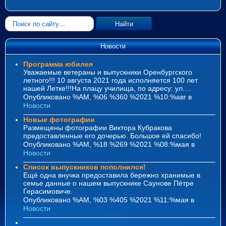
Искать...
Найти
Новости
Программа юбилея
Уважаемые ветераны и выпускники Оренбургского
летного!!! 10 августа 2021 года исполняется 100 лет
нашей Летке!!!На плацу училища, по адресу: ул.…
Опубликовано %AM, %06 %360 %2021 %10:%авг
в
Новости
Новые фотографии
Размещены фотографии Виктора Кубракова
предоставленные его дочерью. Большое ей спасибо!
Опубликовано %AM, %18 %269 %2021 %08:%мая
в
Новости
Список выпускников пополнился!
Ещё одна внучка предоставила бережно хранимые в
семье данные о нашем выпускнике Саунове Пётре
Герасимовиче.
Опубликовано %AM, %03 %405 %2021 %11:%мая
в
Новости