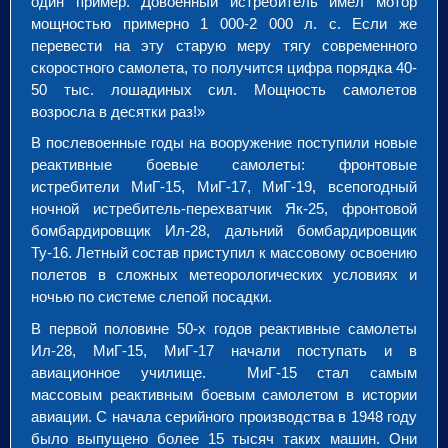
один пример. Довоенный истребитель имел мотор
мощностью примерно 1 000-2 000 л. с. Если же
перевести на эту старую меру тягу современного
скоростного самолета, то получится цифра порядка 40-
50 тыс. лошадиных сил. Мощность самолетов
возросла в десятки раз!»
В послевоенные годы на вооружение поступили новые
реактивные боевые самолеты: фронтовые
истребители МиГ-15, МиГ-17, МиГ-19, всепогодный
ночной истребитель-перехватчик Як-25, фронтовой
бомбардировщик Ил-28, дальний бомбардировщик
Ту-16. Летный состав приступил к массовому освоению
полетов в сложных метеорологических условиях и
ночью по системе слепой посадки.
В первой половине 50-х годов реактивные самолеты
Ил-28, МиГ-15, МиГ-17 начали поступать и в
авиационное училище. МиГ-15 стал самым
массовым реактивным боевым самолетом в истории
авиации. С начала серийного производства в 1948 году
было выпущено более 15 тысяч таких машин. Они