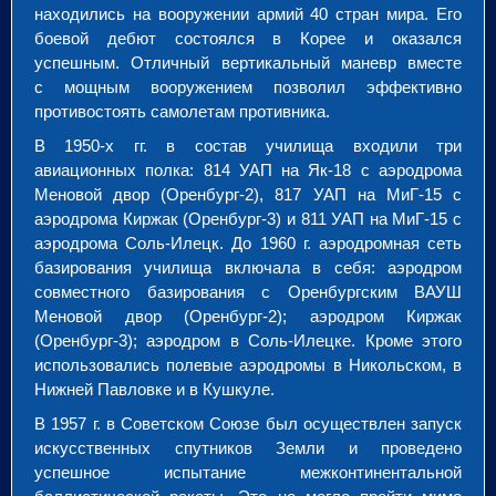
находились на вооружении армий 40 стран мира. Его
боевой дебют состоялся в Корее и оказался
успешным. Отличный вертикальный маневр вместе
с мощным вооружением позволил эффективно
противостоять самолетам противника.
В 1950-х гг. в состав училища входили три
авиационных полка: 814 УАП на Як-18 с аэродрома
Меновой двор (Оренбург-2), 817 УАП на МиГ-15 с
аэродрома Киржак (Оренбург-3) и 811 УАП на МиГ-15 с
аэродрома Соль-Илецк. До 1960 г. аэродромная сеть
базирования училища включала в себя: аэродром
совместного базирования с Оренбургским ВАУШ
Меновой двор (Оренбург-2); аэродром Киржак
(Оренбург-3); аэродром в Соль-Илецке. Кроме этого
использовались полевые аэродромы в Никольском, в
Нижней Павловке и в Кушкуле.
В 1957 г. в Советском Союзе был осуществлен запуск
искусственных спутников Земли и проведено
успешное испытание межконтинентальной