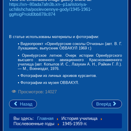
https://xn--80ada7afn3b.xn--p1ai/istoriya-
uchilishcha/poslevoennye-gody/1945-1961-
gg#sigProId0bb878c874
В статье использованы материалы и фотографии:
• Видеопроект «Оренбургские соколы Отчизны» (авт. В. Г.
Лукашевич, выпускник ОВВАКУЛ 1969 г.)
• Оренбургское летное. Очерк истории Оренбургского
высшего военного авиационного Краснознаменного
училища (авт. Копылов И. С., Лазукин А. Н., Райкин Г. Л.).
— М., Воениздат, 1976.
• Фотографии из личных архивов курсантов.
• Фотографии из музея ОВВАКУЛ.
Просмотров: 14027
Назад
Вперёд
Вы здесь:
Главная
История училища
Послевоенные годы
1945-1959 гг.