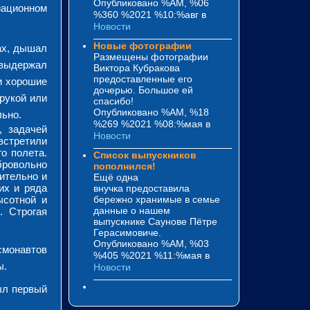
Опубликовано %AM, %06
иационном
%360 %2021 %10:%авг
в
Новости
Новые фотографии
ах, дышал
Размещены фотографии
 выдержал
Виктора Кубракова
предоставленные его
и хорошие
дочерью. Большое ей
рукой или
спасибо!
Опубликовано %AM, %18
льно.
%269 %2021 %08:%мая
в
, задачей
Новости
встретили
о полета.
Список выпускников
бровольно
пополнился!
ительно и
Ещё одна
их и ряда
внучка предоставила
ысотной и
бережно хранимые в семье
данные о нашем
. Строгая
выпускнике Саунове Пётре
Герасимовиче.
Опубликовано %AM, %03
смонавтов
%405 %2021 %11:%мая
в
ы.
Новости
ыл первый