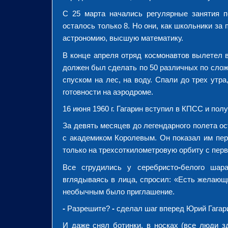
С 25 марта начались регулярные занятия п
осталось только 8. Но они, как школьники за
астрономию, высшую математику.
В конце апреля отряд космонавтов вылетел
должен был сделать по 50 различных по слож
спуском на лес, на воду. Спали до трех утр
готовности на аэродроме.
16 июня 1960 г. Гагарин вступил в КПСС и по
За девять месяцев до легендарного полета о
с академиком Королевым. Он показал им перв
только на трехсоткилометровую орбиту с пер
Все сгрудились у серебристо
-
белого шар
вглядываясь в лица, спросил: «Есть желающ
необычным было приглашение.
-
Разрешите?
-
сделал шаг вперед Юрий Гагар
И даже снял ботинки, в носках (все люди з