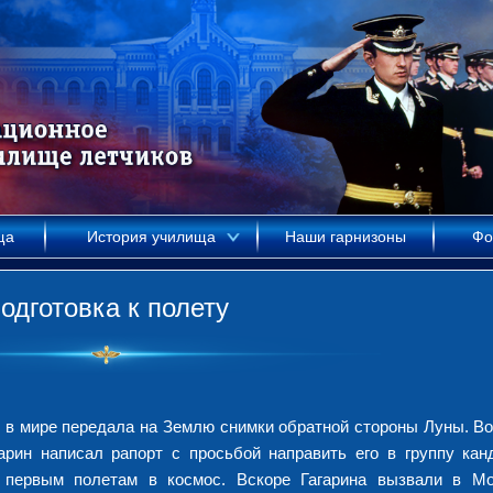
ща
История училища
Наши гарнизоны
Фо
одготовка к полету
 в мире передала на Землю снимки обратной стороны Луны. Во
гарин написал рапорт с просьбой направить его в группу кан
к первым полетам в космос.
Вскоре Гагарина вызвали в М