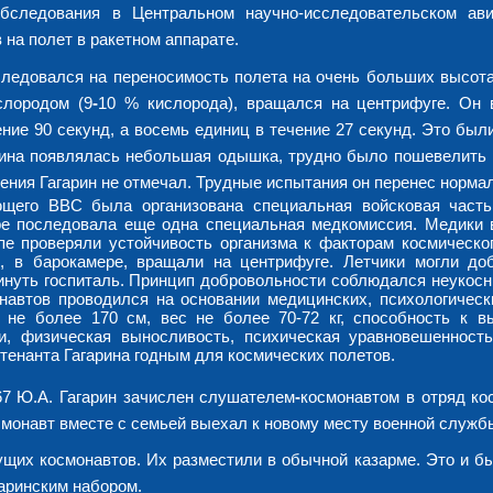
обследования в Центральном научно-исследовательском ав
 на полет в ракетном аппарате.
обследовался на переносимость полета на очень больших высот
слородом (9
-
10 % кислорода), вращался на центрифуге. Он
ение 90 секунд, а восемь единиц в течение 27 секунд. Это был
арина появлялась небольшая одышка, трудно было пошевелить 
ения Гагарин не отмечал. Трудные испытания он перенес норма
ющего ВВС была организована специальная войсковая часть
оре последовала еще одна специальная медкомиссия. Медики 
е проверяли устойчивость организма к факторам космическог
, в барокамере, вращали на центрифуге. Летчики могли до
инуть госпиталь. Принцип добровольности соблюдался неукосн
навтов проводился на основании медицинских, психологическ
т не более 170 см, вес не более 70-72 кг, способность к в
и, физическая выносливость, психическая уравновешенность
тенанта Гагарина годным для космических полетов.
67 Ю.А. Гагарин зачислен слушателем
-
космонавтом в отряд ко
монавт вместе с семьей выехал к новому месту военной служб
ущих космонавтов. Их разместили в обычной казарме. Это и б
гаринским набором.