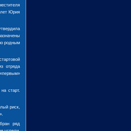
местителя
олет Юрия
утвердила
назначены
мо родным
стартовой
из отряда
 «первым»
на старт.
лый риск,
».
бран ряд
е успели,