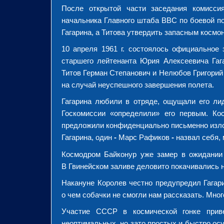
После открытой части заседания комисси
начальника Главного штаба ВВС по боевой по
Гагарина, а Титова утвердить запасным космо
10 апреля 1961 г. состоялось официальное 
старшего лейтенанта Юрия Алексеевича Гаг
Титов Герман Степанович и Нелюбов Григорий
на случай неуспешного завершения полета.
Гагарина любили в отряде, ощущали его ли
Госкомиссии «определили» его первым. Ко
предложили конфиденциально письменно излож
Гагарина, один
-
Марс Рафиков
-
назвал себя,
Космодром Байконур уже замер в ожидании з
В Гвинейском заливе деловито покачивались н
Накануне Королев честно предупредил Гагар
о чем собачки не смогли нам рассказать. Мно
Участие СССР в космической гонке прив
неоптимальных, но зато простых и быстро ос