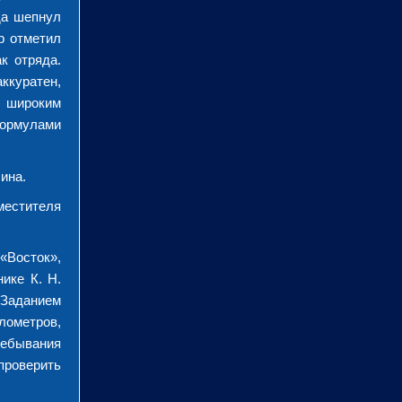
да шепнул
р отметил
к отряда.
аккуратен,
й широким
формулами
ина.
местителя
«Восток»,
ике К. Н.
Заданием
ометров,
ребывания
проверить