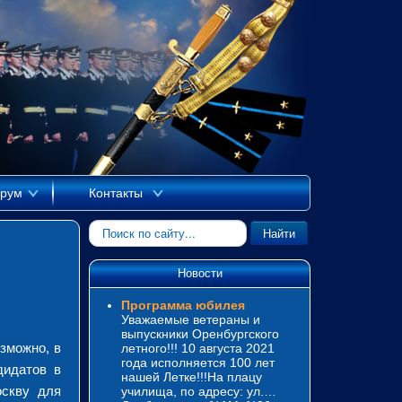
рум
Контакты
Искать...
Найти
Новости
Программа юбилея
Уважаемые ветераны и
выпускники Оренбургского
зможно, в
летного!!! 10 августа 2021
года исполняется 100 лет
дидатов в
нашей Летке!!!На плацу
оскву для
училища, по адресу: ул.…