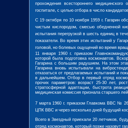
прохождения всестороннего медицинского 
госпитале, с целью отбора в число кандидатов
С 19 октября по 10 ноября 1959 г. Гагарин 
чистым кислородом, смесью обедненной ки
испытания перегрузкой в шесть единиц в теч
показатели. Во время этих испытаний у Гаг
головой, но болевых ощущений во время вращ
11 января 1960 г. приказом Главнокоманду
которой была подготовка космонавтов. Вск
Гагарина с большим радушием. На этом этап
Гагарина вновь испытывали на вибростенде
отказаться от предлагаемых испытаний и пок
в дальнейшем. Отбор в первый отряд космо
прочих параметров: возраст 25-30 лет, рос
стратосферной адаптации, быстрота реакци
медицинская комиссия признала старшего лей
7 марта 1960 г. приказом Главкома ВВС № 2
ЦПК ВВС и через несколько дней будущий кос
Всего в Звездный приехали 20 летчиков, буд
отряд космонавтов, который позже назовут га