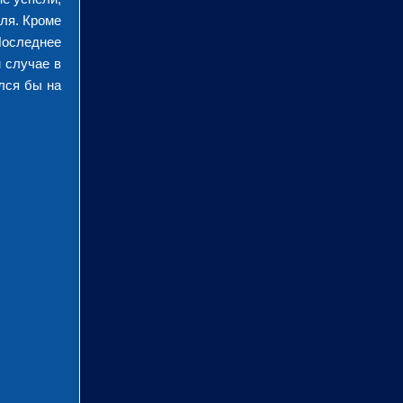
бля. Кроме
Последнее
 случае в
лся бы на