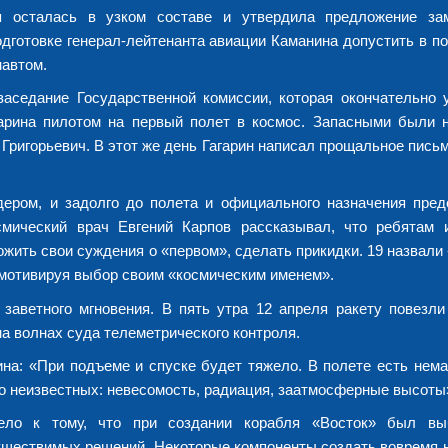
я осталась в узком составе и утвердила предложение за
дготовке генерал-лейтенанта авиации Каманина допустить в п
навтом.
заседание Государственной комиссии, которая окончательно 
арина пилотом на первый полет в космос. Запасными были 
 Григорьевич. В этот же день Гагарин написал прощальное пись
дером, и задолго до полета и официального назначения пред
смический врач Евгений Карпов рассказывал, что ребятам 
ить свои суждения о «первом», сделать прикидки. 19 назвали
 мотивируя выбор своим «космическим именем».
аветного мгновения. В пять утра 12 апреля ракету повезли 
а волнах суда телеметрического контроля.
ина:
«При подъеме и спуске будет тяжело. В полете есть нема
го неизвестных: невесомость, радиация,
заатмосферные высоты
ело к тому, что при создании корабля «Восток» был вы
уществимых решений. Некоторые компоненты создать вовремя н