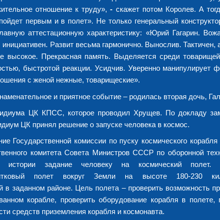
ажительное отношение к труду»,
-
скажет потом Королев. А тог
 пойдет первым и в полет». Не только генеральный конструкто
главную аттестационную характеристику: «Юрий Гагарин. Вожа
инициативен. Развит весьма гармонично. Вынослив. Тактичен, 
ие высокое. Прекрасная память. Выделяется среди товарище
остью, быстротой реакции. Усидчив. Уверенно манипулирует 
ошения с женой нежные, товарищеские».
знаменательное и приятное событие – родилась вторая дочь, Гал
езидиума ЦК КПСС, которое проводил Хрущев. По докладу за
иум ЦК принял решение о запуске человека в космос.
ание Государственной комиссии по пуску космического корабля 
твенного комитета Совета Министров СССР по оборонной техн
 истории задание человеку на космический полет. 
тковый полет вокруг Земли на высоте 180-230 кил
й в заданном районе. Цель полета – проверить возможность п
ванном корабле, проверить оборудование корабля в полете, 
сти средств приземления корабля и космонавта.