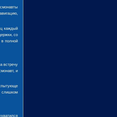
осмонавты
навигацию,
яц каждый
ержки, со
 в полной
а встречу
монавт, и
спытующе
, слишком
ухватился