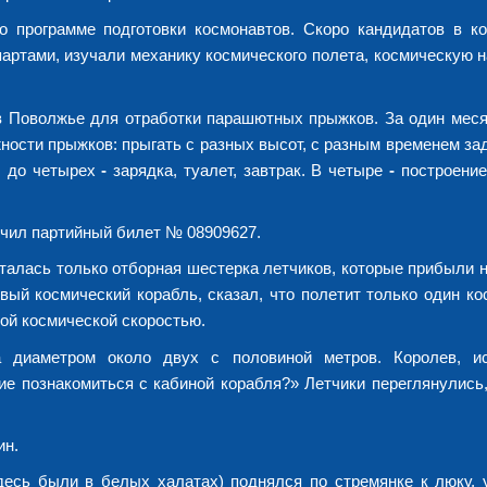
о программе подготовки космонавтов. Скоро кандидатов в к
 партами, изучали механику космического полета, космическую 
 в Поволжье для отработки парашютных прыжков. За один мес
ности прыжков: прыгать с разных высот, с разным временем зад
а, до четырех
-
зарядка, туалет, завтрак. В четыре
-
построение
лучил партийный билет № 08909627.
сталась только отборная шестерка летчиков, которые прибыли н
ый космический корабль, сказал, что полетит только один кос
вой космической скоростью.
а диаметром около двух с половиной метров. Королев, и
ие познакомиться с кабиной корабля?» Летчики переглянулись
ин.
десь были в белых халатах) поднялся по стремянке к люку, 