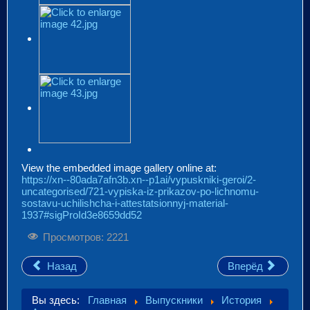
View the embedded image gallery online at:
https://xn--80ada7afn3b.xn--p1ai/vypuskniki-geroi/2-
uncategorised/721-vypiska-iz-prikazov-po-lichnomu-
sostavu-uchilishcha-i-attestatsionnyj-material-
1937#sigProId3e8659dd52
Просмотров: 2221
Назад
Вперёд
Вы здесь:
Главная
Выпускники
История