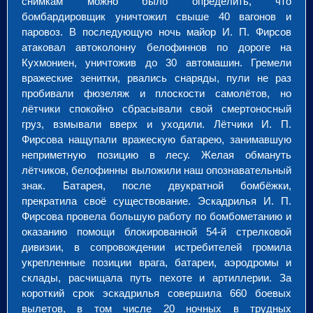
снимкам можно было определить, что
бомбардировщик уничтожил свыше 40 вагонов и
паровоз. В последующую ночь майор И. П. Фирсов
атаковал автоколонну белофиннов по дороге на
Кухмониен, уничтожив до 30 автомашин. Гремели
вражеские зенитки, рвались снаряды, пули не раз
пробивали фюзеляж и плоскости самолётов, но
лётчики спокойно сбрасывали свой смертоносный
груз, взмывали вверх и уходили. Лётчики И. П.
Фирсова нащупали вражескую батарею, занимавшую
неприметную позицию в лесу. Желая обмануть
лётчиков, белофинны выложили наш опознавательный
знак. Батарея, после двукратной бомбёжки,
прекратила своё существование. Эскадрилья И. П.
Фирсова провела большую работу по бомбометанию и
оказанию помощи блокированной 54-й стрелковой
дивизии, в сопровождении истребителей громила
укрепленные позиции врага, батареи, аэродромы и
склады, расчищала путь пехоте и артиллерии. За
короткий срок эскадрилья совершила 660 боевых
вылетов, в том числе 20 ночных в трудных