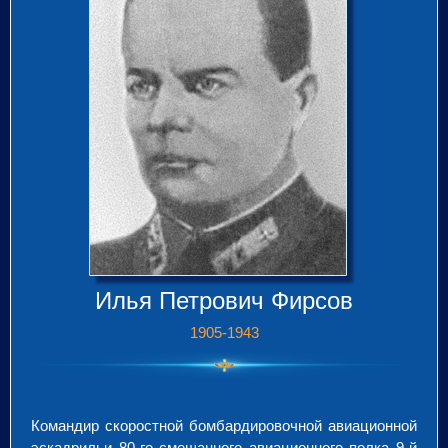
Илья Петрович Фирсов
1905-1943
Командир скоростной бомбардировочной авиационной
эскадрильи 80-го смешанного авиационного полка 9-й