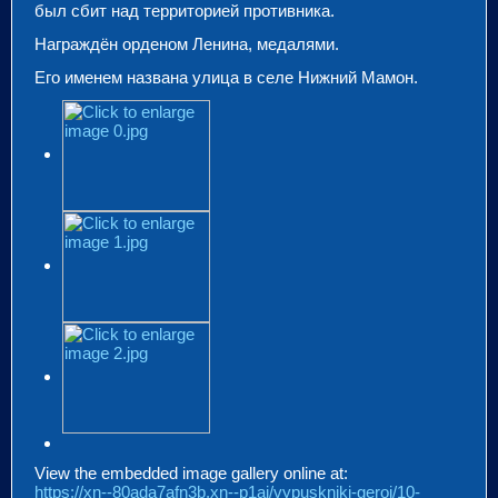
был сбит над территорией противника.
Награждён орденом Ленина, медалями.
Его именем названа улица в селе Нижний Мамон.
View the embedded image gallery online at:
https://xn--80ada7afn3b.xn--p1ai/vypuskniki-geroi/10-