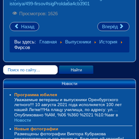
istoriya/499-firsov#sigProIda6a4cb3901
Просмотров: 1626
Назад
Вперёд
Вы здесь:
Главная
Выпускники
История
Фирсов
Искать...
Найти
Новости
Программа юбилея
Уважаемые ветераны и выпускники Оренбургского
летного!!! 10 августа 2021 года исполняется 100 лет
нашей Летке!!!На плацу училища, по адресу: ул.…
Опубликовано %AM, %06 %360 %2021 %10:%авг
в
Новости
Новые фотографии
Размещены фотографии Виктора Кубракова
предоставленные его дочерью. Большое ей спасибо!