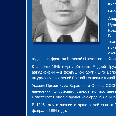
войн
Био
Анд
Руд
Кра
В 1
тех
при
око
года — на фронтах Великой Отечественной в
К апрелю 1945 года лейтенант Андрей Трух
авиадивизии 4-й воздушной армии 2-го Бел
штурмовку скоплений боевой техники и живой 
Указом Президиума Верховного Совета СССР о
нанесении штурмовых ударов по противни
Советского Союза с вручением ордена Ленина
В 1946 году в звании старшего лейтенанта
февраля 1994 года.