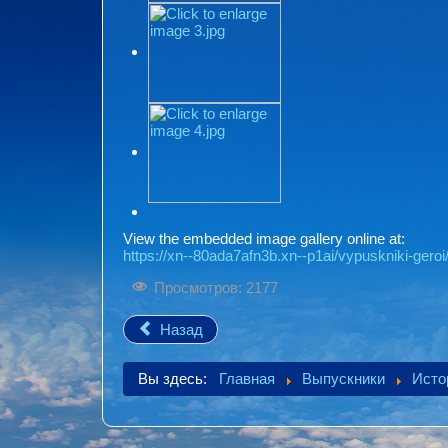
View the embedded image gallery online at:
https://xn--80ada7afn3b.xn--p1ai/vypuskniki-geroi
Просмотров: 2177
Назад
Вы здесь:
Главная
Выпускники
Исто