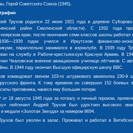
ы, Герой Советского Союза (1945).
графия
рей Трухов родился 22 июня 1921 года в деревне Суборов
нянский район Смоленской области). С 1932 года пр
сноярском крае, после окончания семи классов школы работал в
936—1939 годах учился в Иркутском финансово-эконо
никуме, параллельно занимался в аэроклубе. В 1939 году Т
зван на службу в Рабоче-крестьянскую Красную Армию. В 194
нчил Чкаловское военное авиационное училище лётчиков. С авг
ойны. В 1944 году окончил Высшую офицерскую школу ВВС.
ов командовал звеном 103-го штурмового авиаполка 230-й 
орусского фронта. К тому времени он совершил 152 боевых 
силы противника, нанеся ему большие потери.
т 18 августа 1945 года за «отвагу и личный героизм, проявл
ку» лейтенант Андрей Трухов был удостоен высокого зва
 и медали «Золотая Звезда» за номером 8694.
 Трухов был уволен в запас. Проживал и работал в Витебске