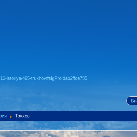
/10-istoriya/485-trukhov#sigProIdab2ffce795
Вп
рия
Трухов