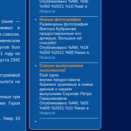
Опубликовано %AM, %06
%360 %2021 %10:%авг
в
Новости
Новые фотографии
о (ныне —
Размещены фотографии
оживал в
Виктора Кубракова
предоставленные его
 совхозе.
дочерью. Большое ей
мическом
спасибо!
рухов был
Опубликовано %AM, %18
%269 %2021 %08:%мая
в
1 году он
Новости
уста 1942
Список выпускников
пополнился!
штурмовой
Ещё одна
внучка предоставила
вылета на
бережно хранимые в семье
данные о нашем
выпускнике Саунове Пётре
енные при
Герасимовиче.
ния Героя
Опубликовано %AM, %03
%405 %2021 %11:%мая
в
Новости
. Умер 19