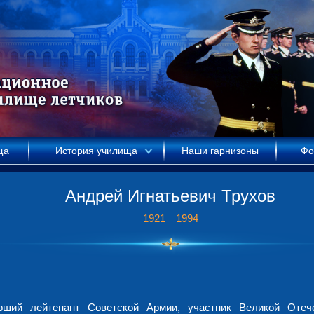
ща
История училища
Наши гарнизоны
Фо
Андрей Игнатьевич Трухов
1921—1994
рший лейтенант Советской Армии, участник Великой Отеч