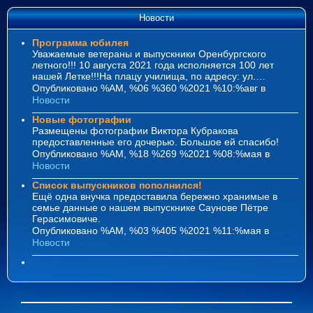
Новости
Программа юбилея
Уважаемые ветераны и выпускники Оренбургского
летного!!! 10 августа 2021 года исполняется 100 лет
нашей Летке!!!На плацу училища, по адресу: ул.…
Опубликовано %AM, %06 %360 %2021 %10:%авг
в
Новости
Новые фотографии
Размещены фотографии Виктора Кубракова
предоставленные его дочерью. Большое ей спасибо!
Опубликовано %AM, %18 %269 %2021 %08:%мая
в
Новости
Список выпускников пополнился!
Ещё одна внучка предоставила бережно хранимые в
семье данные о нашем выпускнике Саунове Пётре
Герасимовиче.
Опубликовано %AM, %03 %405 %2021 %11:%мая
в
Новости