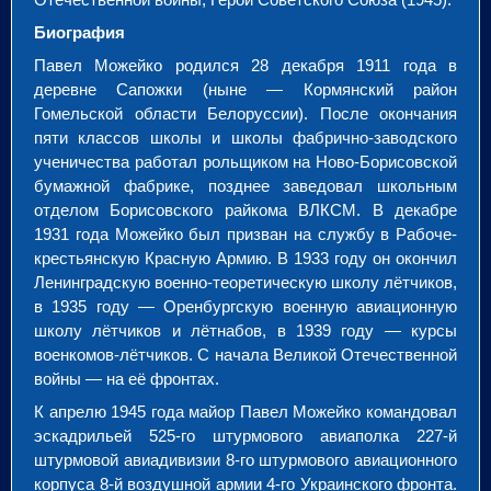
Биография
Павел Можейко родился 28 декабря 1911 года в
деревне Сапожки (ныне — Кормянский район
Гомельской области Белоруссии). После окончания
пяти классов школы и школы фабрично-заводского
ученичества работал рольщиком на Ново-Борисовской
бумажной фабрике, позднее заведовал школьным
отделом Борисовского райкома ВЛКСМ. В декабре
1931 года Можейко был призван на службу в Рабоче-
крестьянскую Красную Армию. В 1933 году он окончил
Ленинградскую военно-теоретическую школу лётчиков,
в 1935 году — Оренбургскую военную авиационную
школу лётчиков и лётнабов, в 1939 году — курсы
военкомов-лётчиков. С начала Великой Отечественной
войны — на её фронтах.
К апрелю 1945 года майор Павел Можейко командовал
эскадрильей 525-го штурмового авиаполка 227-й
штурмовой авиадивизии 8-го штурмового авиационного
корпуса 8-й воздушной армии 4-го Украинского фронта.