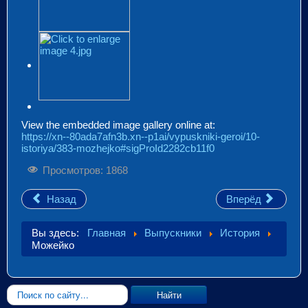
View the embedded image gallery online at:
https://xn--80ada7afn3b.xn--p1ai/vypuskniki-geroi/10-
istoriya/383-mozhejko#sigProId2282cb11f0
Просмотров: 1868
Назад
Вперёд
Вы здесь:
Главная
Выпускники
История
Можейко
Искать...
Найти