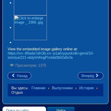
View the embedded image gallery online at:
https://xn--80ada7afn3b.xn--p1ai/vypuskniki-geroi/10-
istoriya/221-otdykh#sigProIda0b02a5cfa
Просмотров: 1375
Назад
Вперёд
Вы здесь:
Главная
Выпускники
История
Отдых
Искать...
Найти