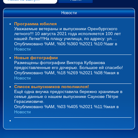
Новости
Программа юбилея
Уважаемые ветераны и выпускники Оренбургского
летного!!! 10 августа 2021 года исполняется 100 лет
нашей Летке!!!На плацу училища, по адресу: ул.…
Опубликовано %AM, %06 %360 %2021 %10:%авг
в
Новости
Новые фотографии
Размещены фотографии Виктора Кубракова
предоставленные его дочерью. Большое ей спасибо!
Опубликовано %AM, %18 %269 %2021 %08:%мая
в
Новости
Список выпускников пополнился!
Ещё одна внучка предоставила бережно хранимые в
семье данные о нашем выпускнике Саунове Пётре
Герасимовиче.
Опубликовано %AM, %03 %405 %2021 %11:%мая
в
Новости