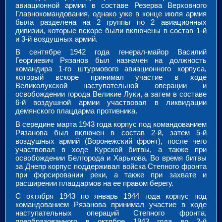
авиационной армии в составе Резерва Верховного
Главнокомандования, однако уже в конце июля армия
была разделена на 2 группы по 2 авиационных
дивизии, которые вскоре были включены в состав 1-й
и 3-й воздушных армий.
В сентябре 1942 года генерал-майор Василий
Георгиевич Рязанов был назначен на должность
командира 1-го штурмового авиационного корпуса,
который вскоре принимал участие в ходе
Великолукской наступательной операции и
освобождении города Великие Луки, а затем в составе
6-й воздушной армии участвовал в ликвидации
демянского плацдарма противника.
В середине марта 1943 года корпус под командованием
Рязанова был включен в состав 2-й, затем 5-й
воздушных армий (Воронежский фронт), после чего
участвовал в ходе Курской битвы, а также при
освобождении Белгорода и Харькова. Во время битвы
за Днепр корпус поддерживал войска Степного фронта
при форсировании реки, а также при захвате и
расширении плацдармов на ее правом берегу.
С октября 1943 по январь 1944 года корпус под
командованием Рязанова принимал участие в ходе
наступательных операций Степного фронта,
преобразованного в октябре 1943 года во 2-й