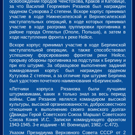
освобождении городов Ченстохова, Краков и Катовице,
за что Василий Георгиевич Рязанов был награжден
орденом Суворова 2 степени. Вскоре корпус принимал
участие в ходе Нижнесилезской и Верхнесилезской
наступательных операций, в ходе которых принимал
участие в ходе разгрома группировки противника в
районе города Оппельн (Ополе, Польша), а затем в
ходе наступления фронта к реке Нейсе.
Вскоре корпус принимал участие в ходе Берлинской
наступательной операции, а также способствовал
успешному форсированию фронтом реки Нейсе,
прорыву обороны противника на подступах к Берлину и
при его штурме. За образцовое выполнение заданий
командования корпус был награжден орденом
Кутузова 2 степени, а за отличие при штурме Берлина
был удостоен почетного наименования «Берлинский».
«Летчики корпуса Рязанова были лучшими
штурмовиками, каких я только знал за весь период
войны. Сам Рязанов являлся командиром высокой
культуры, высокой организованности, добросовестного
отношения к выполнению своего воинского долга»
(Дважды Герой Советского Союза Маршал Советского
Союза Конев И.С. Записки командующего фронтом
1943-1945. 3-е издание - М: Воениздат, 1982.- С.472).
Указом Президиума Верховного Совета СССР от 2