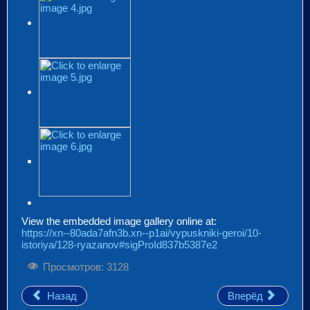
View the embedded image gallery online at:
https://xn--80ada7afn3b.xn--p1ai/vypuskniki-geroi/10-
istoriya/128-ryazanov#sigProId837b5387e2
Просмотров: 3128
Назад
Вперёд