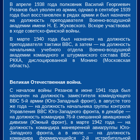
В апреле 1938 года полковник Василий Георгиевич
Рязанов был уволен из армии, однако в сентябре 1939
года был восстановлен в рядах армии и был назначен
на должность преподавателя Военно-воздушной
академии имени Н. Е. Жуковского. Вскоре участвовал
в ходе советско-финской войны.
В марте 1940 года был назначен на должность
преподавателя тактики ВВС, а затем — на должность
начальника учебного отдела Военно-воздушной
академии командного и штурманского состава ВВС
РККА, дислоцированной в Монино (Московская
область).
Великая Отечественная война.
С началом войны Рязанов в июне 1941 года был
назначен на должность заместителя командующего
ВВС 5-й армии (Юго-Западный фронт), в августе того
же года — на должность начальника группы контроля
Управления ВВС Юго-Западного фронта, в декабре —
на должность командира 76-й смешанной авиационной
дивизии (Южный фронт), в марте 1942 года — на
должность командира маневренной авиагруппы Юго-
Западного фронта, а в июле — на должность
командира формирующейся 2-й истребительной