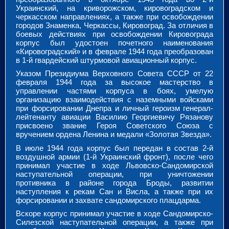
Украинский, на криворожском, кировоградском и
черкасском направлениях, а также при освобождении
городов Знаменка, Черкассы, Кировоград. За отличия в
боевых действиях при освобождении Кировограда
корпус был удостоен почетного наименования
«Кировоградский» и в феврале 1944 года преобразован
в 1-й гвардейский штурмовой авиационный корпус.
Указом Президиума Верховного Совета СССР от 22
февраля 1944 года за высокое мастерство в
управлении частями корпуса в боях, умелую
организацию взаимодействия с наземными войсками
при форсировании Днепра и личный героизм генерал-
лейтенанту авиации Василию Георгиевичу Рязанову
присвоено звание Героя Советского Союза с
вручением ордена Ленина и медали «Золотая Звезда».
В июле 1944 года корпус был передан в состав 2-й
воздушной армии (1-й Украинский фронт), после чего
принимал участие в ходе Львовско-Сандомирской
наступательной операции, при уничтожении
противника в районе города Броды, развитии
наступления к рекам
Ca
н и Висла, а также при их
форсировании и захвате сандомирского плацдарма.
Вскоре корпус принимал участие в ходе Сандомирско-
Силезской наступательной операции, а также при