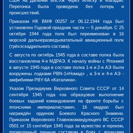
США на Дальний Восток через Аляску и Магадан.
Перегонка была проведена без потерь и
происшествий.
Приказом НК ВМФ 00257 от 06.12.1944 года был
установлен Годовой праздник части — 5 декабря. С 25
октября 1944 года полк был переименован в 16
морской дальнеразведывательный авиационный полк
(трёхэскадрильного состава).
С августа по октябрь 1945 года в составе полка была
восстановлена 4-я МДРАЭ. К началу войны с Японией
в августе 1945 года в составе полка 1-я и 2-я АЭ были
вооружены лодками PBN-1«Номад» , а 3-я и 4-я АЭ -
амфибиями PBY-6А «Каталина».
Указом Президиума Верховного Совета СССР от 14
сентября 1945 года «за образцовое выполнение
боевых заданий командования на фронте борьбы с
японскими империалистами», 16 омдрап был
награждён орденом Боевого Красного Знамени.
Приказом Верховного Главнокомандующего ВС СССР
0501 от 15 сентября 1945 года за мужество и героизм,
проявленный личным составом в боях с японцами