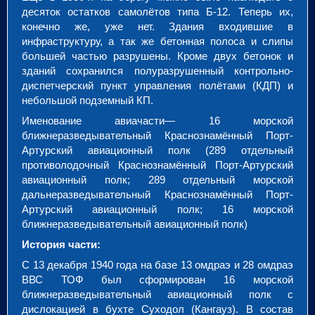
десяток остатков самолётов типа Б-12. Теперь их,
конечно же, уже нет. Здания входившие в
инфраструктуру, а так же бетонная полоса и слипы
большей частью разрушены. Кроме двух бетонок и
зданий сохранился полуразрушенный контрольно-
диспетчерский пункт управления полётами (КДП) и
небольшой подземный КП.
Именование авиачасти— 16 морской
ближнеразведывательный Краснознамённый Порт-
Артурский авиационный полк (289 отдельный
противолодочный Краснознамённый Порт-Артурский
авиационный полк; 289 отдельный морской
дальнеразведывательный Краснознамённый Порт-
Артурский авиационный полк; 16 морской
ближнеразведывательный авиационный полк)
История части:
С 13 декабря 1940 года на базе 13 омдраэ и 28 омдраэ
ВВС ТОФ был сформирован 16 морской
ближнеразведывательный авиационный полк с
дислокацией в бухте Суходол (Кангауз). В состав