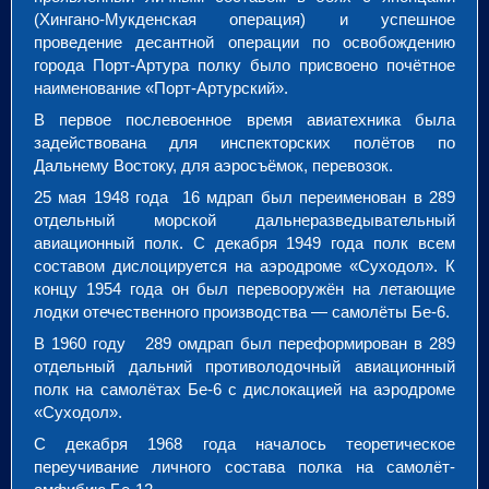
(Хингано-Мукденская операция) и успешное
проведение десантной операции по освобождению
города Порт-Артура полку было присвоено почётное
наименование «Порт-Артурский».
В первое послевоенное время авиатехника была
задействована для инспекторских полётов по
Дальнему Востоку, для аэросъёмок, перевозок.
25 мая 1948 года 16 мдрап был переименован в 289
отдельный морской дальнеразведывательный
авиационный полк. С декабря 1949 года полк всем
составом дислоцируется на аэродроме «Суходол». К
концу 1954 года он был перевооружён на летающие
лодки отечественного производства — самолёты Бе-6.
В 1960 году 289 омдрап был переформирован в 289
отдельный дальний противолодочный авиационный
полк на самолётах Бе-6 с дислокацией на аэродроме
«Суходол».
С декабря 1968 года началось теоретическое
переучивание личного состава полка на самолёт-