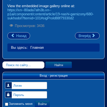
View the embedded image gallery online at:
https://xn--80ada7afn3b.xn--
p1ai/component/content/article/19-nashi-garnizony/680-
sukhodol?Itemid=101#sigProId88f79330d2
Просмотров: 3436
Назад
Вперёд
Вы здесь:
Главная
Искать...
Найти
Вход - регистрация
Логин
Пароль
Войти
Запомнить меня