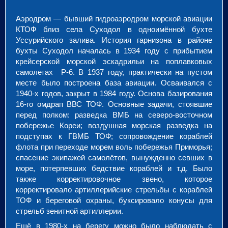
Аэродром — бывший гидроаэродром морской авиации
КТОФ близ села Суходол в одноимённой бухте
Уссурийского залива. История гарнизона в районе
бухты Суходол началась в 1934 году с прибытием
крейсерской морской эскадрильи на поплавковых
самолетах Р-6. В 1937 году, практически на пустом
месте было построена база авиации. Осваивался с
1940-х годов, закрыт в 1984 году. Основа базирования
16-го омдрап ВВС ТОФ. Основные задачи, стоявшие
перед полком: разведка ВМБ на северо-восточном
побережье Кореи; воздушная морская разведка на
подступах к ГВМБ ТОФ; сопровождение кораблей
флота при переходе морем воль побережья Приморья;
спасение экипажей самолётов, вынужденно севших в
море, потерпевших бедствие кораблей и т.д. Было
также корректировочное звено, которое
корректировало артиллерийские стрельбы с кораблей
ТОФ и береговой охраны, буксировало конусы для
стрельб зенитной артиллерии.
Ещё в 1980-х на берегу можно было наблюдать с