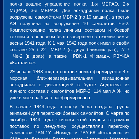
полка вошли: управление полка, 1-я МБРАЭ, 2-я
МДРАЭ, 3-я МБРАЭ. Две эскадрильи полка были
вооружены самолётами МБР-2 (по 10 машин), а третья
АЭ получила на вооружение 10 самолётов Че-2.
Комплектование полка личным составом и боевой
техникой в основном было завершено в течение зимы-
весны 1941 года. К 1 мая 1942 года полк имел в своём
составе 25 / 22 МБР-2 (в двух ближних раэ), 7/ 7
Че-2 (в драэ), а также PBN-1 «Номад», PBY-6A
«Каталина».
29 января 1943 года в составе полка формируется 4-я
морская ближнеразведывательная авиационная
эскадрилья с дислокацией в бухте Андреева из
личного состава и самолётов МБР-2 114 мап АКФ, но
уже в мае она была расформирована.
В начале 1944 года в полку была создана группа
экипажей для перегонки боевых самолётов. С марта по
октябрь 1944 года экипажи этой группы в рамках
поставок по ленд-лизу осуществляли перегонку
самолетов PBN-1Y «Номад» и PBY-6A «Каталина» из