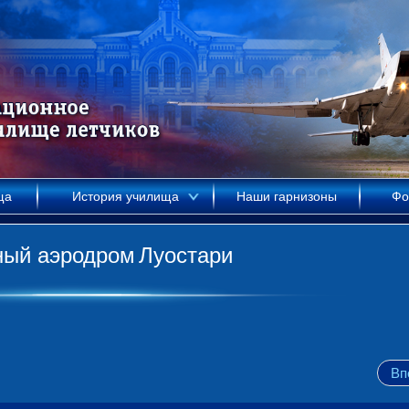
ща
История училища
Наши гарнизоны
Фо
ный аэродром
Луостари
Вп