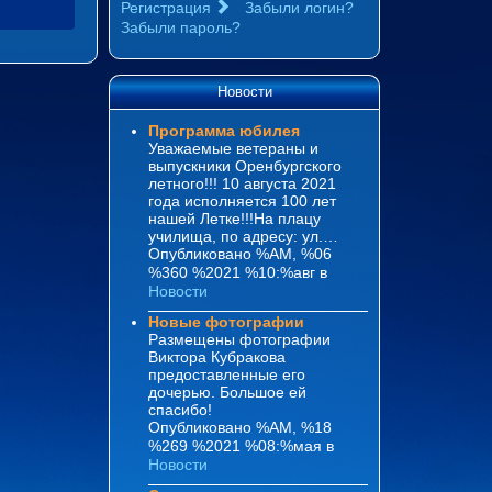
Регистрация
Забыли логин?
Забыли пароль?
Новости
Программа юбилея
Уважаемые ветераны и
выпускники Оренбургского
летного!!! 10 августа 2021
года исполняется 100 лет
нашей Летке!!!На плацу
училища, по адресу: ул.…
Опубликовано %AM, %06
%360 %2021 %10:%авг
в
Новости
Новые фотографии
Размещены фотографии
Виктора Кубракова
предоставленные его
дочерью. Большое ей
спасибо!
Опубликовано %AM, %18
%269 %2021 %08:%мая
в
Новости