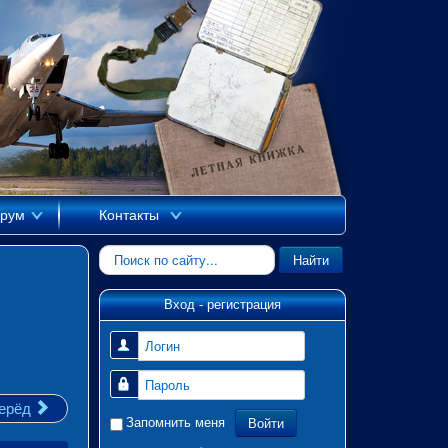
рум
Контакты
Искать...
Найти
Вход - регистрация
Логин
Пароль
ерёд
Войти
Запомнить меня