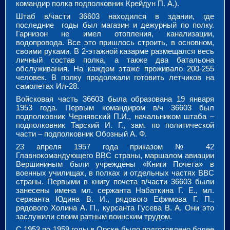
командир полка подполковник Крейдун П. А.).
Штаб в/части 36603 находился в здании, где
последние годы был магазин и дежурный по полку.
Гарнизон не имел отопления, канализации,
водопровода. Все это пришлось строить, в основном,
своими руками. В 2-этажной казарме размещался весь
личный состав полка, а также два батальона
обслуживания. На каждом этаже проживало 200-255
человек. В полку продолжали готовить летчиков на
самолетах Ил-28.
Войсковая часть 36603 была образована 19 января
1953 года. Первым командиром в/ч 36603 был
подполковник Чернявский П.И., начальником штаба –
подполковник Тарский И. Г., зам. по политической
части – подполковник Обозный А. Ф.
23 апреля 1957 года приказом № 42
Главнокомандующего ВВС страны, маршалом авиации
Вершининым были учреждены «Книги Почета» в
военных училищах, в полках и отдельных частях ВВС
страны. Первыми в книгу почета в/части 36603 были
занесены имена мл. сержанта Набаткина Г. Е., мл.
сержанта Юдина В. И., рядового Ефимова Г. П.,
рядового Холина А. П., курсанта Гусева В. А. Они это
заслужили своим ратным воинским трудом.
С 1953 по 1959 годы в Орске было подготовлено более