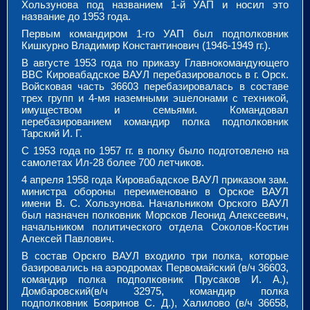
Хользунова под названием 1-й УАП и носил это
название до 1953 года.
Первым командиром 1-го УАП был подполковник
Кишкурно Владимир Константинович (1946-1949 гг.).
В августе 1953 года по приказу Главнокомандующего
ВВС Кировабадское ВАУЛ перебазировалось в г. Орск.
Войсковая часть 36603 перебазировалась в составе
трех групп и 4-мя наземными эшелонами с техникой,
имуществом и семьями. Командовал
перебазированием командир полка подполковник
Тарский И. Г.
С 1953 года по 1957 гг. в полку было подготовлено на
самолетах Ил-28 более 700 летчиков.
4 апреля 1958 года Кировабадское ВАУЛ приказом зам.
министра обороны переименовано в Орское ВАУЛ
имени В. С. Хользунова. Начальником Орского ВАУЛ
был назначен полковник Морсков Леонид Алексеевич,
начальником политического отдела Соколов-Костин
Алексей Павлович.
В состав Орскго ВАУЛ входило три полка, которые
базировались на аэродромах Первомайский (в/ч 36603,
командир полка подполковник Прусаков И. А.),
Домбаровский(в/ч 32975, командир полка
подполковник Бояринов С. Д.), Халилово (в/ч 36658,