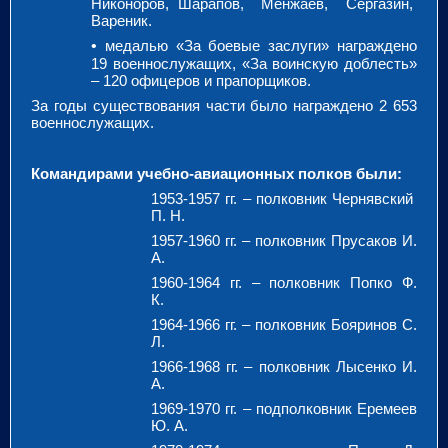
Никоноров, Шарапов, Менжаев, Сергазин,
Вареник.
•
медалью «За боевые заслуги» награждено
19 военнослужащих, «За воинскую доблесть»
– 120 офицеров и прапорщиков.
За годы существования части было награждено 2 653
военнослужащих.
Командирами учебно-авиационных полков были:
1953-1957 гг. – полковник Чернявский
П. Н.
1957-1960 гг. – полковник Прусаков И.
А.
1960-1964 гг. – полковник Попко Ф.
К.
1964-1966 гг. – полковник Бояринов С.
Л.
1966-1968 гг. – полковник Лысенко И.
А.
1969-1970 гг. – подполковник Еремеев
Ю. А.