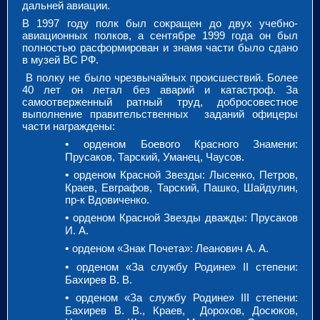
дальней авиации.
В 1997 году полк был сокращен до двух учебно-
авиационных полков, а сентябре 1999 года он был
полностью расформирован и знамя части было сдано
в музей ВС РФ.
В полку не было чрезвычайных происшествий.
Более
40 лет он летал без аварий и катастроф. За
самоотверженный ратный труд, добросовестное
выполнение правительственных заданий офицеры
части награждены:
•
орденом Боевого Красного Знамени:
Прусаков, Тарский, Уманец, Чаусов.
•
орденом Красной Звезды: Лысенко, Петров,
Краев, Евграфов, Тарский, Пашко, Шайдулин,
пр-к Вдовиченко.
•
орденом Красной Звезды дважды: Прусаков
И. А.
•
орденом «Знак Почета»: Леанович А. А.
•
орденом «За службу Родине» II степени:
Бахирев В. В.
•
орденом «За службу Родине» III степени:
Бахирев В. В., Краев, Дорохов, Досюков,