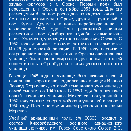
жилых корпусов в г. Орске. Первый полк был
переведен в г. Орск в сентябре 1953 года. Для его
размещения было построено два аэродрома: один – с
бетонным покрытием в Орске, другой – грунтовый в
пос. Кумак. Другие два полка перебазировались в
июне-июле 1956 года. Полк реактивной авиации
разместили в пос. Домбаровка, а учебных самолетов -
в пос. Халилово, училище стало называться Орским. С
1953 года училище готовило летчиков на самолетах
Ил-28 для морской авиации. В 1960 году в связи с
сокращением вооруженных сил в Орском авиационном
училище было расформировано два полка, а третий
вошел в состав Оренбургского авиационного военного
училища.
В конце 1945 года в училище был назначен новый
начальник – фронтовик, подполковник авиации Иванов
Леонид Георгиевич, который командовал училищем до
самой смерти, до 1949 года. В 1950 году был назначен
новый начальник училища Михеичев, получивший в
1953 году звание генерал-майора и ушедший в запас в
1958 году. После него училищем руководил полковник
Морсков.
Учебный авиационный полк, в/ч 36603, входил в
состав Кировабадского военного авиационного
училища летчиков им. Героя Советского Союза В.С.