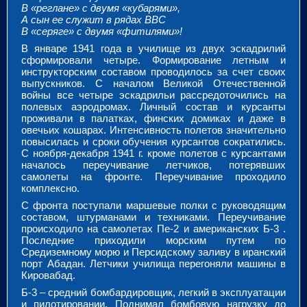
В «реглане» с двумя «кубарями»,
А сын ее служит в рядах ВВС
В «серяге» с двумя «фитилями»!
В январе 1941 года в училище из двух эскадрилий
сформировали четыре. Формирование летным и
инструкторским составом проводилось за счет своих
выпускников. С началом Великой Отечественной
войны все четыре эскадрильи рассредоточились на
полевых аэродромах. Личный состав и курсанты
проживали в палатках, финских домиках и даже в
овечьих кошарах. Интенсивность полетов значительно
повысилась и сроки обучения курсантов сократились.
С ноября-декабря 1941 г. кроме полетов с курсантами
началось переучивание летчиков, потерявших
самолеты на фронте. Переучивание проходило
комплексно.
С фронта поступали маршевые полки с руководящим
составом, штурманами и техниками. Переучивание
происходило на самолетах Пе-2 и американских Б-3 .
Последние приходили морским путем по
Средиземному морю и Персидскому заливу в иранский
порт Абадан. Летчики училища перегоняли машины в
Кировабад.
Б-3 – средний бомбардировщик, легкий в эксплуатации
и пилотировании. Поднимал бомбовую нагрузку до