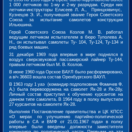
1 000 летчиков по 1-му и 2-му разрядам. Среди них
летчики-инструкторы Елисеев Л. А., Прянцкявичус,
Кузнецов Э. И., получивший звание Героя Советского
Союза за испытание самолетов конструкции
Ильюшина.
Герой Советского Союза Козлов М. В. работал
ведущим летчиком испытателем в бюро Туполева А.
Н., он испытывал самолеты Ту- 104, Ту-124, Ту-134 и
ряд боевых машин.
31 декабря 1969 года впервые в мире поднялся в
воздух сверхзвуковой пассажирский лайнер Ту-144,
правым летчиком был М. В. Козлов.
В июне 1960 года Орское ВАУЛ было расформировано,
а в/ч 36603 вошла состав Оренбургского ВАУЛ.
В 1963 году 1 уаэ (командир подполковник Фомичев Ф.
А.) была перевооружена на самолет Як-28 и Як-28у.
Личный состав приступил к обучению курсантов на
данном типе самолета. В 1964 году в полку выпустили
27 курсантов на самолете Як-28.
Выполняя Постановление правительства и ЦК КПСС
«О мерах по улучшению партийно-политической
работы в СА и ВМФ от 21.01.1967 года» в полку
впервые были введены должности заместителя
командира по политической части. Первыми на эти