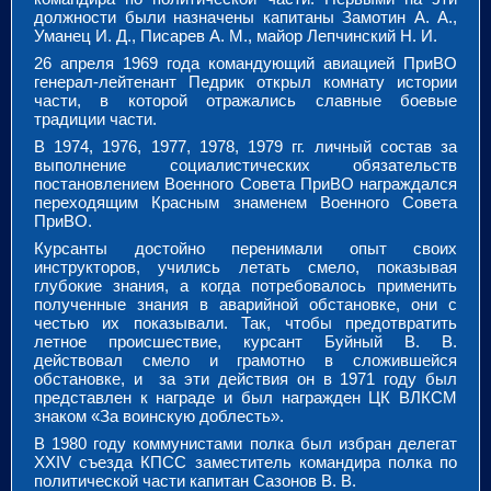
должности были назначены капитаны Замотин А. А.,
Уманец И. Д., Писарев А. М., майор Лепчинский Н. И.
26 апреля 1969 года командующий авиацией ПриВО
генерал-лейтенант Педрик открыл комнату истории
части, в которой отражались славные боевые
традиции части.
В 1974, 1976, 1977, 1978, 1979 гг. личный состав за
выполнение социалистических обязательств
постановлением Военного Совета ПриВО награждался
переходящим Красным знаменем Военного Совета
ПриВО.
Курсанты достойно перенимали опыт своих
инструкторов, учились летать смело, показывая
глубокие знания, а когда потребовалось применить
полученные знания в аварийной обстановке, они с
честью их показывали. Так, чтобы предотвратить
летное происшествие, курсант Буйный В. В.
действовал смело и грамотно в сложившейся
обстановке, и за эти действия он в 1971 году был
представлен к награде и был награжден ЦК ВЛКСМ
знаком «За воинскую доблесть».
В 1980 году коммунистами полка был избран делегат
ХХIV съезда КПСС заместитель командира полка по
политической части капитан Сазонов В. В.