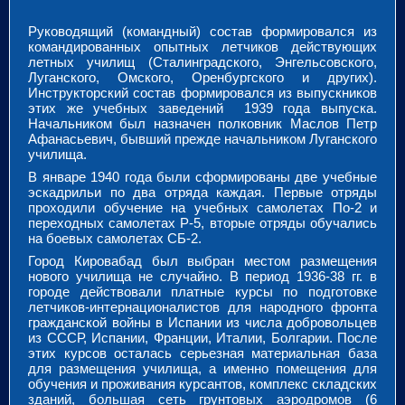
Руководящий (командный) состав формировался из
командированных опытных летчиков действующих
летных училищ (Сталинградского, Энгельсовского,
Луганского, Омского, Оренбургского и других).
Инструкторский состав формировался из выпускников
этих же учебных заведений 1939 года выпуска.
Начальником был назначен полковник Маслов Петр
Афанасьевич, бывший прежде начальником Луганского
училища.
В январе 1940 года были сформированы две учебные
эскадрильи по два отряда каждая. Первые отряды
проходили обучение на учебных самолетах По-2 и
переходных самолетах Р-5, вторые отряды обучались
на боевых самолетах СБ-2.
Город Кировабад был выбран местом размещения
нового училища не случайно. В период 1936-38 гг. в
городе действовали платные курсы по подготовке
летчиков-интернационалистов для народного фронта
гражданской войны в Испании из числа добровольцев
из СССР, Испании, Франции, Италии, Болгарии. После
этих курсов осталась серьезная материальная база
для размещения училища, а именно помещения для
обучения и проживания курсантов, комплекс складских
зданий, большая сеть грунтовых аэродромов (6