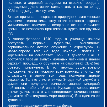
полевых и хороший аэродром на окраине города с
площадями для стоянки самолетов), а так же склад
ГСМ с подъездными путями.
Вторая причина – прекрасные природно-климатические
условия: теплая зима, отсутствие снежного покрова,
минимальное количество осадков в летнее и зимнее
время, что позволяло практиковать курсантов круглый
год.
В январе-феврале 1940 года в училище начали
поступать первые курсанты, окончившие
первоначальное летное обучение в аэроклубах. В
марте-апреле того же года начались полеты с
курсантами на самолетах По-2. В декабре 1940 г.
состоялся первый выпуск молодых летчиков в звании
сержант, прошедших обучение на самолетах СБ-2 без
боевого применения. В тот период существовало
положение, что выпускники всех военных училищ, не
служившие в армии три года, получали звание
сержанта. Только с истечением 3-годичной службы в
армии они получали воинское звание младший
лейтенант, либо лейтенант. Курсанты «оперативно»
откликнулись на это «нововведение», сочинив песню
(на мотив «Раскинулось море широко»). Вот один из ее
куплетов:
Напрасно старушка ждет сына домой