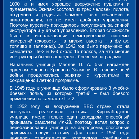
1000 кг и имел хорошее вооружение пушками и
пулеметами. Экипаж состоял из трех человек: пилота,
штурмана и радиста. Самолет был несложен в
пилотировании, но не имел двойного управления.
Поэтому курсанту приходилось полулежать за спиной
инструктора и учиться управлению. Вторая сложность
была в использовании неметрической системы
измерений (скорость – в милях, высота – в футах,
топливо в галлонах). За 1942 год было переучено на
самолетах Пе-2 и Б-3 около 15 полков, за что многие
инструкторы были награждены боевыми наградами.
Начальник училища Маслов П. А. был награжден
орденом Боевого Красного Знамени.
В течение всей
войны продолжались занятия с курсантами по
сокращенной летной программе.
В 1945 году в училище было сформировано 3 учебно-
боевых полка, из которых третий – был боевого
применения на самолете Пе-2.
К 1952 году на вооружение ВВС страны стала
поступать реактивная техника. Кировабадское
училище имело только один аэродром, способный
принимать самолеты Ил-28, поэтому встал вопрос о
перебазировании училища на аэродромы, способные
принимать новую технику. Для этого с 1950 года
началось строительство аэродромов, учебных и