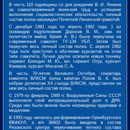
В честь 110 годовщины со дня рождения В. И. Ленина
за самоотверженный воинский труд и успешное
выполнение социалистических обязательств, личный
состав полка награжден Почетной Ленинской грамотой.
С декабря 1981 года по апрель 1982 года, 1 аэ
(командир подполковник Дорохов В. М., зам. по
политчасти майор Краев А. В.) была переучена на
современный самолет ТУ-134 УБЛ. Затем был
переучен весь личный состав полка. С апреля 1982
года полк приступил к обучению курсантов на этом
типе самолета. Лучше других освоили новую технику
сержант Бояндин М. Ю., мл. сержант Огур, курсант
Комаров, курсант Михалев С. А.
В честь 70-летия Великого Октября, секретарь
комитета ВЛКСМ полка капитан Попов В. А. был
избран делегатом ХХ съезда ВЛКСМ, представляя на
нем весь личный состав полка.
С 1979 по февраль 1989 гг. Вооруженные Силы СССР
выполняли свой интернациональный долг в ДРА.
Среди них были многие были награждены орденами и
медалями.
В 1993 году началось расформирование Оренбургского
ВВАКУЛ, а в/ч 36603 была введена в состав
Рязанского центра переучивания летного состава