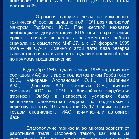
полковник Тричев А.А. С этого дня база стала
«летающей».
Огромная нагрузка легла на инженерно-
технический состав авиационной ТЭЧ возглавляемой
майором Горбатюк Ю.С. При жесткой нехватке
необходимой документации КПА они в кратчайшие
сроки начали выполнять регламентные работы
сначала на самолетах МиГ-27, а с 17 февраля 1995
года – на Су-17. Именно с этой даты база резерва
самолетов начала выполнять задачи в полном объеме
по прямому предназначению.
В декабре 1997 года и в июле 1998 года личным
составом ИАС во главе с подполковником Горбатюком
Ю.С., майорами Арслановым О.Ш., Шабриным
А.Ф., Донским А.Я., Сизовым С.В., личным
составом АТО и ТЭЧ в ближайшем зарубежье
(гарнизон Эмба) в непростых условиях была
выполнена сложнейшая задача по подготовке к
перегону на базу 10 самолетов Су-17. Своим ратным
трудом специалисты ИАС приумножили авторитет
базы.
Благополучие гарнизона во многом зависит от
работников тыла. Особенно такого, как наш. За
прошедшие 10 лет тыловыми подразделениями