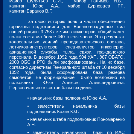
майор Шулятьев С.И., майор Галимов Н.Б.,
капитан Ю-зе А.А., майор Дурновцев Г.Г.,
капитан Баранов В.Г.
За свою историю полк и части обеспечения
гарнизона подготовили для Военно-воздушных сил
нашей родины 3 758 летчиков инженеров, общий налет
полка составил более 440 тысяч часов. Это результат
колоссальных усилий преподавательского состава,
летчиков-инструкторов, специалистов инженерно-
авиационной службы, тыла, связи, гражданского
персонала. В декабре 1992 года 904 УАП, 987 ОБАТО,
2008 ОБС и РТО были расформированы. На их базе,
согласно директивы Генерального штаба от 10 декабря
1992 года, была сформирована база резерва
самолетов. Ее формирование было возложено на
полковника Ю-зе Алексея Александровича.
Первоначально в состав базы входили:
•
начальник базы полковник Ю-зе А.А.
•
заместитель начальника базы
подполковник Казин Ю.Г.
•
начальник штаба подполковник Пономаренко
А.Н.
•
заместитель начальника базы по ИАС