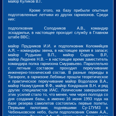
майор Куликов В.Г.
Кроме этого, на базу прибыли опытные
подготовленные летчики из других гарнизонов. Среди
них:
подполковник Солодников А.В., командир
эскадрильи, в настоящее проходит службу в Главном
штабе ВВС;
майор Прудников И.И. и подполковник Коломийцев
А.Я. – командиры звена, в настоящее время в запасе;
майор Рудыкин В.П., майор Содоль В.Р.,
майор Леденев Н.В. – в настоящее время заместитель
командира полка гарнизона Смуравьево. Параллельно
с летным составом проходил переучивание
инженерно-технический состав. В разные периоды в
Таганроге, в гарнизоне Лебяжье прошли теоретическое
и практическое переучивание майор Водолазов В.А.,
майор Назмутдинов Ф.Ф., майор Кондрашов В.Н. и ряд
других специалистов ИАС. Логическим завершением
этих усилий стало то, что менее, чем через полгода со
дня создания базы, а именно 16 июня 1993 года на
базе резерва самолетов состоялись первые полеты.
Первыми пилотами, поднявшими Су-17УМ3 в
Чебеньковское небо, были подполковник Семин А.А.,