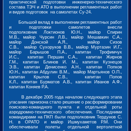
практической подготовки инженерно-технического
состава ТЭЧ и АТО в выполнении регламентных работ
и видов подготовок на самолетах Су-24.
Большой вклад в выполнении регламентных работ
и подготовки самолетов внесли
подполковник Локтионов Ю.Н., майор Спирин
М.В., майор Чурсин Л.В., майор Мешавкин С.А.,
майор Донской А.Я., майор Сизов
С.В., майор Сухоруков В.В., майор Муртазин И.Г.,
майор Барышов П.А., капитан Трофимчук
И.С., капитан Першин С.А., капитан Жирнов
Г.М., капитан Блинов И. М., капитан Кузнецов
Э.В., капитан Денисенко А.Н., капитан Попков
Ю.Н., капитан Абдулин В.М., майор Мартьянов О.П.,
капитан Крылов С.В., капитан Попов
К.Л., капитан Бурматов А.В., капитан Иванов А.Ф.,
капитан Коняев Р.А.
В декабре 2005 года началом следующего этапа
угасания гарнизона стало решение о расформировании
поисково-командного пункта и отдельной роты
аэродромно-технического обеспечения. Последними
командирами на ПКП были подполковник Тердунов С.
Н. в ОРАТО и майор Ишмухаметов Р.М. Они
обеспечивали полеты отдельной вертолетной