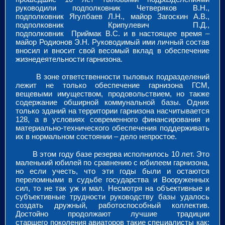
руководили подполковник Четверяков В.Н.,
подполковник Ягулбаев Л.Н., майор Загоскин А.В.,
подполковник Крипулевич П.Д.,
подполковник Приймак В.С. и в настоящее время –
майор Родионов Э.Н. Руководимый ими личный состав
вносил и вносит свой весомый вклад в обеспечение
жизнедеятельности гарнизона.
В зоне ответственности тыловых подразделений
лежит не только обеспечение гарнизона ГСМ,
вещевыми имуществом, продовольствием, но также
содержание обширной коммунальной базы. Одних
только зданий на территории гарнизона насчитывается
128, а в условиях современного финансирования и
материально-технического обеспечения поддерживать
их в нормальном состоянии – дело непростое.
В этом году базе резерва исполнилось 10 лет. Это
маленький юбилей по сравнению с юбилеем гарнизона,
но если учесть, что эти годы были и остаются
переломными в судьбе государства и Вооруженных
сил, то не так уж и мал. Несмотря на объективные и
субъективные трудности руководству базы удалось
создать дружный, работоспособный коллектив.
Достойно продолжают лучшие традиции
старшего поколения авиаторов такие специалисты как: