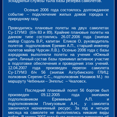
эскадрильи службы тыла базы резерва самолетов.
Осенью 2006 года состоялось долгожданное
событие – подключение жилых домов городка к
природному газу.
Проводились плановые полеты на двух самолетах
Су-17УМ3 (б/н 83 и 89). Крайние плановые полеты на
данном типе состоялись 26.07.2006 года (экипаж
майор Содоль В.Р., капитан Еликов О. руководитель
полетов подполковник Еремин А.П., старший инженер
полетов майор Чурсин Л.В.). Осенью 2006 года с базы
аэродрома выполняли полеты на учения «Южный
щит». Личный состав базы принимал активное участие
в подготовке обеспечения и проведения этих учений.
12.04.2007 года произведен перегон самолета
Су-17УМ3 б/н 56 (экипаж Ахтубинского ГЛИЦ:
полковник Серегин С.С., подполковник Низамов М.) по
маршруту Чебеньки – Энгельс – Чкаловск.
Последний плановый полет 56 бортом был
произведен 09.12.2005 года экипажем
подполковником Ереминым А.П. и
подполковником Плигузовым А.Н., у самолета
закончился назначенный ресурс. За год и четыре
месяца на самолете не выполнялись никакие виды
работ. В марте 2007 года была получена директива об