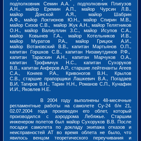
подполковник Семин А.А. , подполковник Плигузов
А.Н., майор Еремин А.П., майор Чурсин Л.В.,
майор Донской А.Я., майор Шабрин
А.Ф., майор Локтионов Ю.Н., майор Спирин М.В.,
майор Сизов С.В., майор Жук А.Н., майор Телятников
О.Н., майор Валиуллин З.С., майор Исупов С.А.,
майор Ковынев Г.А., майор Котельников И.В.,
майор Муратов Р.А., майор Грицюк А.И.,
майор Вотановский В.В., капитан Мартьянов О.П.,
капитан Горшков С.В., капитан Низамутдинов Р.Ф.,
капитан Тараскин А.Н., капитан Марчуков О.А.,
капитан Трофимчук Н.С., капитан Сухоруков
В.В., капитан Анферов А.Р., старшие лейтенанты Агеев
С.А., Коняев Р.А., Кривоногов В.Н., Крылов
С.В., старшие прапорщики Лашкевич В.А., Погадаев
В.И, Тагиров В.Н., Тарин Н.Н., Романов С.П., Кунафин
И.И., Яковлев Н.Е.
В 2004 году выполнены 48-месячные
регламентные работы на самолете Су-24 б/н 21,
02.07.2004 года произведен его облет, который
производился с аэродрома Лебяжье. Старшим
инженером полетов был майор Сухоруков В.В. После
посадки самолета по докладу экипажа отказов и
неисправностей АТ во время облета не было, что
явилось венцом теоретического переучивания и