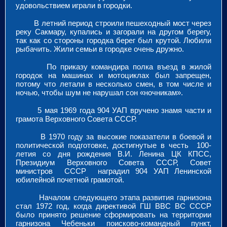
удовольствием играли в городки.
В летний период строили пешеходный мост через
реку Сакмару, купались и загорали на другом берегу,
так как со стороны городка берег был крутой. Любили
рыбачить. Жили семьи в городке очень дружно.
По приказу командира полка въезд в жилой
городок на машинах и мотоциклах был запрещен,
потому что летали в несколько смен, в том числе и
ночью, чтобы шум не нарушал сон «ночникам».
5 мая 1969 года 904 УАП вручено знамя части и
грамота Верховного Совета СССР.
В 1970 году за высокие показатели в боевой и
политической подготовке, достигнутые в честь 100-
летия со дня рождения В.И. Ленина ЦК КПСС,
Президиум Верховного Совета СССР, Совет
министров СССР наградил 904 УАП Ленинской
юбилейной почетной грамотой.
Началом следующего этапа развития гарнизона
стал 1972 год, когда директивой ГШ ВВС ВС СССР
было принято решение сформировать на территории
гарнизона Чебеньки поисково-командный пункт,