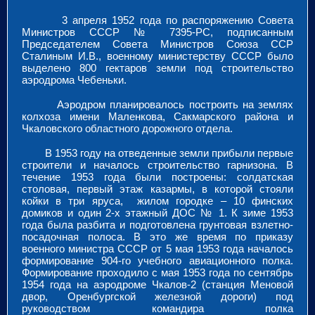
3 апреля 1952 года по распоряжению Совета
Министров СССР № 7395-РС, подписанным
Председателем Совета Министров Союза ССР
Сталиным И.В., военному министерству СССР было
выделено 800 гектаров земли под строительство
аэродрома Чебеньки.
Аэродром планировалось построить на землях
колхоза имени Маленкова, Сакмарского района и
Чкаловского областного дорожного отдела.
В 1953 году на отведенные земли прибыли первые
строители и началось строительство гарнизона. В
течение 1953 года были построены: солдатская
столовая, первый этаж казармы, в которой стояли
койки в три яруса, жилом городке – 10 финских
домиков и один 2-х этажный ДОС № 1. К зиме 1953
года была разбита и подготовлена грунтовая взлетно-
посадочная полоса. В это же время по приказу
военного министра СССР от 5 мая 1953 года началось
формирование 904-го учебного авиационного полка.
Формирование проходило с мая 1953 года по сентябрь
1954 года на аэродроме Чкалов-2 (станция Меновой
двор, Оренбургской железной дороги) под
руководством командира полка