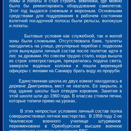
ломы и лопаты и стал строить землянки, где можно
было бы ремонтировать оборудование самолетов.
Этот год выдался снежным и морозным. Основными
средствами для поддержания в рабочем состоянии
взлетной посадочной полосы были рельсы, волокуши
и лопаты.
Бытовые условия как служебной, так и жилой
зоны были сложными. Отсутствовала баня, туалеты
находились на улице, регулярные перебои с подвозом
угля вынуждали личный состав после полетов идти в
лес за дровами. Но совсем трудно стало, когда вышла
из строя электростанция, прекратилась подача света,
замерзли водяные колонки и пошли вереницей
офицеры с женами на Сакмару брать воду из проруби.
Единственная школа из двух комнат находилась в
деревне Дмитриевка, мест не хватало. Ее закрыли, а
под здание школы был отведен коровник. Занятия в
этой школе шли до 1960 года. В классах стояли печки,
которые топили прямо на уроках.
В этих непростых условиях личный состав полка
совершенствовал летное мастерство. В 1958 году 2-ое
Чкаловское военного училище штурманов
переименовано в Оренбургское высшее военное
авиационное училище штурманов ВВС.