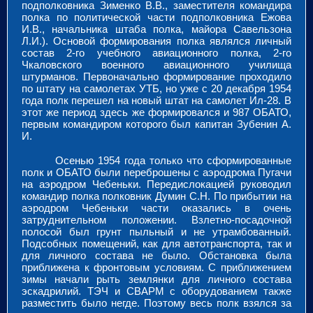
подполковника Зименко В.В., заместителя командира
полка по политической части подполковника Ежова
И.В., начальника штаба полка, майора Савельзона
Л.И.). Основой формирования полка являлся личный
состав 2-го учебного авиационного полка, 2-го
Чкаловского военного авиационного училища
штурманов. Первоначально формирование проходило
по штату на самолетах УТБ, но уже с 20 декабря 1954
года полк перешел на новый штат на самолет Ил-28. В
этот же период здесь же формировался и 987 ОБАТО,
первым командиром которого был капитан Зубенин А.
И.
Осенью 1954 года только что сформированные
полк и ОБАТО были переброшены с аэродрома Пугачи
на аэродром Чебеньки. Передислокацией руководил
командир полка полковник Думин С.Н. По прибытии на
аэродром Чебеньки части оказались в очень
затруднительном положении. Взлетно-посадочной
полосой был грунт пыльный и не утрамбованный.
Подсобных помещений, как для автотранспорта, так и
для личного состава не было. Обстановка была
приближена к фронтовым условиям. С приближением
зимы начали рыть землянки для личного состава
эскадрилий. ТЭЧ и СВАРМ с оборудованием также
разместить было негде. Поэтому весь полк взялся за