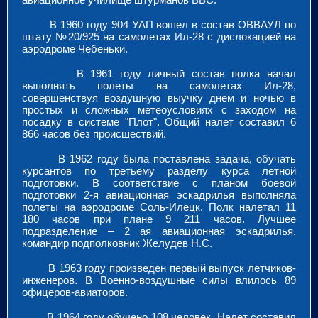
В 1960 году 904 УАП вошел в состав ОВВАУЛ по
штату №20/925 на самолетах Ил-28 с дислокацией на
аэродроме Чебеньки.
В 1961 году личный состав полка начал
выполнять полеты на самолетах Ил-28,
совершенствуя воздушную выучку днем и ночью в
простых и сложных метеоусловиях с заходом на
посадку в системе "Плот". Общий налет составил 6
866 часов без происшествий.
В 1962 году была поставлена задача, обучать
курсантов по третьему разделу курса летной
подготовки. В соответствие с планом боевой
подготовки 2-я авиационная эскадрилья выполняла
полеты на аэродроме Соль-Илецк. Полк налетал 11
180 часов при плане 9 211 часов. Лучшее
подразделение – 2 ая авиационная эскадрилья,
командир подполковник Желудев Н.С.
В 1963 году произведен первый выпуск летчиков-
инженеров. В Военно-воздушные силы влилось 89
офицеров-авиаторов.
В 1964 году обучено 108 человек. Налет составил