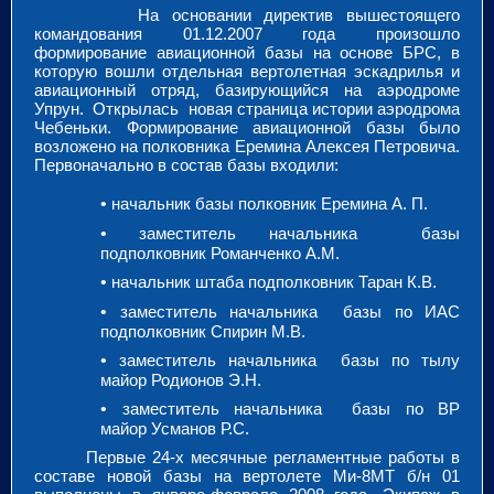
На основании директив вышестоящего
командования 01.12.2007 года произошло
формирование авиационной базы на основе БРС, в
которую вошли отдельная вертолетная эскадрилья и
авиационный отряд, базирующийся на аэродроме
Упрун. Открылась новая страница истории аэродрома
Чебеньки. Формирование авиационной базы было
возложено на полковника Еремина Алексея Петровича.
Первоначально в состав базы входили:
•
начальник базы полковник Еремина А. П.
•
заместитель начальника базы
подполковник Романченко А.М.
•
начальник штаба подполковник Таран К.В.
•
заместитель начальника базы по ИАС
подполковник Спирин М.В.
•
заместитель начальника базы по тылу
майор Родионов Э.Н.
•
заместитель начальника базы по ВР
майор Усманов Р.С.
Первые 24-х месячные регламентные работы в
составе новой базы на вертолете Ми-8МТ б/н 01