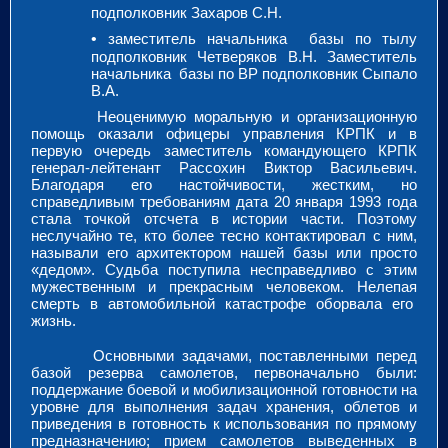
подполковник Захаров С.Н.
•
заместитель начальника базы по тылу
подполковник Четверяков В.Н. Заместитель
начальника базы по ВР подполковник Сыпало
В.А.
Неоценимую моральную и организационную
помощь оказали офицеры управления КРПК и в
первую очередь заместитель командующего КРПК
генерал-лейтенант Рассохин Виктор Васильевич.
Благодаря его настойчивости, жестким, но
справедливым требованиям дата 20 января 1993 года
стала точкой отсчета в истории части. Поэтому
неслучайно те, кто более тесно контактировал с ним,
называли его архитектором нашей базы или просто
«дедом». Судьба поступила несправедливо с этим
мужественным и прекрасным человеком. Нелепая
смерть в автомобильной катастрофе оборвала его
жизнь.
Основными задачами, поставленными перед
базой резерва самолетов, первоначально были:
поддержание боевой и мобилизационной готовности на
уровне для выполнения задач хранения, облетов и
приведения в готовность к использования по прямому
предназначению; прием самолетов выведенных в