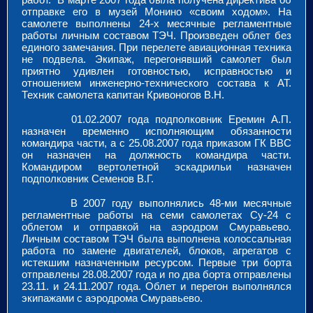
отправке его в музей Монино «своим ходом». На
самолете выполнены 24-х месячные регламентные
работы личным составом ТЭЧ. Произведен облет без
единого замечания. При перелете авиационная техника
не подвела. Экипаж, перегонявший самолет был
приятно удивлен готовностью, исправностью и
отношением инженерно-технического состава к АТ.
Техник самолета капитан Кривоногов В.Н.
01.02.2007 года подполковник Еремин А.П.
назначен временно исполняющим обязанности
командира части, а с 25.08.2007 года приказом ГК ВВС
он назначен на должность командира части.
Командиром вертолетной эскадрильи назначен
подполковник Семенов В.Г.
В 2007 году выполнялись 48-ми месячные
регламентные работы на семи самолетах Су-24 с
облетом и отправкой на аэродром Смуравьево.
Личным составом ТЭЧ была выполнена колоссальная
работа по замене двигателей, блоков, агрегатов с
истекшим назначенным ресурсом. Первые три борта
отправлены 28.08.2007 года и по два борта отправлены
23.11. и 24.11.2007 года. Облет и перегон выполнялся
экипажами с аэродрома Смуравьево.