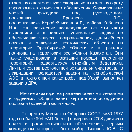
отдельную вертолетную эскадрилью и отдельную роту
аэродромно-технического обеспечения. Формирование
частей проходило под руководством
полковника Брежнева Л.С.,
подполковника Коробейникова А.Г., майора Кабанова
Н.А.. На протяжении последующих лет эти части
выполняли и выполняют уникальные задачи по
обеспечению запуска, сопровождения, дальнейшего
поиска и эвакуации космических объектов на
территории Оренбургской области и в границах
полигона на территории республики Казахстан. Они
также участвовали в оказании помощи населению
территорий, подвергшихся стихийным бедствиям.
Личный состав вертолетной эскадрильи участвовал в
ликвидации последствий аварии на Чернобыльской
АЭС и техногенной катастрофы под Уфой, выполнял
задачи в ДРА.
Многие авиаторы награждены боевыми медалями
и орденами. Общий налет вертолетной эскадрильи
составил более 50 тысяч часов.
По приказу Министра Обороны СССР №30 1977
года на базе 904 УАП был сформирован 2008 дивизион
связи и радиотехнического обеспечения, первым
командиром которого был майор Тихонов Ю.В. С