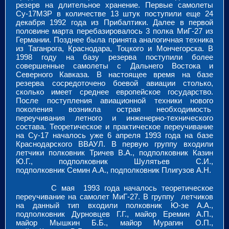
резерв на длительное хранение. Первые самолеты
Су-17М3Р в количестве 13 штук поступили еще 24
декабря 1992 года из Прибалтики. Далее в первой
половине марта перебазировалось 3 полка МиГ-27 из
Германии. Позднее была принята аналогичная техника
из Таганрога, Краснодара, Тоцкого и Мончегорска. В
1998 году на базу резерва поступили более
совершенные самолеты с Дальнего Востока и
Северного Кавказа. В настоящее время на базе
резерва сосредоточено боевой авиации столько,
сколько имеет среднее европейское государство.
После поступления авиационной техники нового
поколения возникла острая необходимость
переучивания летного и инженерно-технического
состава. Теоретическое и практическое переучивание
на Су-17 началось уже 6 апреля 1993 года на базе
Краснодарского ВВАУЛ. В первую группу входили
летчики полковник Тричев В.А., подполковник Казин
Ю.Г., подполковник Шулятьев С.И.,
подполковник Семин А.А., подполковник Плигузов А.Н.
С мая 1993 года началось теоретическое
переучивание на самолет МиГ-27. В группу летчиков
на данный тип входили полковник Ю-зе А.А.,
подполковник Дурновцев Г.Г., майор Еремин А.П.,
майор Мышкин Б.Б., майор Мурагин О.П.,