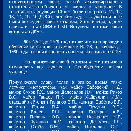
формированием новых частей активизировалось
строительство объектов и жилья в гарнизоне. В
течение последующих 10 лет были построены 11, 12,
13, 14, 15, 16 ДОСы, детский сад, в служебной зоне
были возведены новые казармы, 2 гостиницы, здание
санчасти, штаб ОВЭ и ПКП. Вступила в строй новая
котельная ДКВР.
904 УАП до 1979 года включительно проводил
обучение курсантов на самолете Ил-28, а, начиная, с
1980 года начали выполнять полеты на самолете Л-29.
На протяжении своей истории части гарнизона
отмечались как лучшие в Оренбургском летном
училище.
Приумножали славу полка в разное время такие
летчики инструкторы, как майор Забовский Н.Д.,
майор Сухов Р.Х., майор Шаповалов И.Ф., майор Раков
В.С., майор Ганцев П.К., майор Хайруллин И.М.,
старший лейтенант Галанов В.П., капитан Бабенко В.Г.,
капитан Гатыч П.А., майор Пичугин В.П.,
капитан Валеев Р.Ш., капитан Быстров А.В.,
капитан Певень Ю.В, капитан Назаренко Н.Г.,
капитан Лукашов А.М., капитан Дегтярев Г.Е.,
капитан Скиба В.М., майор Николаев С.П.,