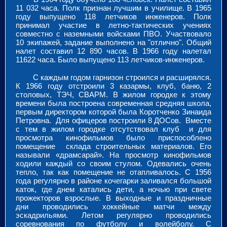
11 032 часа. Полк признан лучшим в училище. В 1965
году выпущено 118 летчиков инженеров. Полк
принимал участие в летно-тактических учениях
совместно с наземными войсками ПВО. Участвовало
10 экипажей, задание выполнено на "отлично". Общий
налет составил 12 890 часов. В 1966 году налетал
11622 часа. Было выпущено 113 летчиков-инженеров.
С каждым годом гарнизон строился и расширялся.
К 1966 году отстроили 3 казармы, клуб, баню, 2
столовых, ТЭЧ, СВАРМ. В жилом городке к этому
времени была построена современная средняя школа,
первым директором которой была Коротченко Зинаида
Петровна. Для офицеров построили 8 ДОСов. Вместе
с тем в жилом городке отсутствовал клуб и для
просмотра кинофильмов было приспособлено
помещение склада строительных материалов. Его
называли «драмсарай». На просмотр кинофильмов
ходили каждый со своим стулом. Одевались очень
тепло, так как помещение не отапливалось. С 1956
года регулярно в районе кочегарки заливался большой
каток, где днем катались дети, а ночью при свете
прожекторов взрослые. В выходные и праздничные
дни проводились хоккейные матчи между
эскадрильями. Летом регулярно проводились
соревнования по футболу и волейболу. С