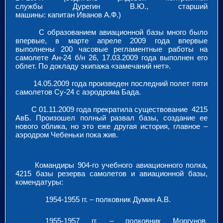
службы Дурегин В.Ю., старший
машины: капитан Иванов А.Ф.)
С образованием авиационной базы много было
впервые, в марте апреле 2009 года впервые
выполнены 200 часовые регламентные работы на
самолете Ан-24 б/н 26, 17.03.2009 года выполнен его
облет. По докладу экипажа «замечаний нет».
14.05.2009 года произведен последний полет пяти
самолетов Су-24 с аэродрома Бада.
С 01.11.2009 года прекратила существование 4215
АвБ. Произошел полный развал базы, создание ее
нового облика, но это еже другая история, главное –
аэродром Чебеньки пока жив.
Командиры 904-го учебного авиационного полка,
4215 базы резерва самолетов и авиационной базы,
комендатуры:
1954-1955 гг. – полковник Думин А.В.
1955-1957 гг. – полковник Моргунов