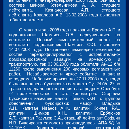
выполнены в январе-феврале 2008 года. Экипаж в
составе майора Котельникова А. А., старшего
лейтенанта, Казначеева А.П. старшего
лейтенанта Ковалева А.В. 13.02.2008 года выполнил
облет вертолета.
С мая по июль 2008 года полковник Еремин А.П. и
подполковник Шамсиев О.Я. переучивались на
вертолеты. Первый самостоятельный полет на
вертолете подполковник Шамсиев О.Я. выполнил
14.07.2008 года. Постепенно инженерно технический
состав перепрофилировался с истребительно-
бомбардировочной авиации на армейскую и
транспортную, так 03.06.2008 года облетали Ан-12 б/н
11260 после выполнения 200 часовых регламентных
работ. Незабываемое и яркое событие в жизни
аэродрома Чебеньки произошло 27.11.2008 года, когда
была выполнена буксировка самолета Су- 24 б/н 27 по
трассе федерального значения на аэродром Оренбург
-2 протяженностью в сто километров. Старшим
буксировки назначен майор Попков Ю.Н с группой
обеспечения буксировки: майор Владыка
А.Н., капитан Иванов А.Ф., капитан Коняев Р.А.,
капитан Шимков К.Н., капитан Ерблюков
А.Т., капитан Разумов С.А., старший лейтенант Софьин
И.В. Буксировка самолета производилась АПА-5Д №
14-10УК (водитель рядовой контрактной