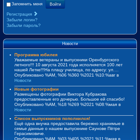
Войти
Запомнить меня
Регистрация
Забыли логин?
Забыли пароль?
Новости
Программа юбилея
Уважаемые ветераны и выпускники Оренбургского
летного!!! 10 августа 2021 года исполняется 100 лет
нашей Летке!!!На плацу училища, по адресу: ул.…
Опубликовано %AM, %06 %360 %2021 %10:%авг
в
Новости
Новые фотографии
Размещены фотографии Виктора Кубракова
предоставленные его дочерью. Большое ей спасибо!
Опубликовано %AM, %18 %269 %2021 %08:%мая
в
Новости
Список выпускников пополнился!
Ещё одна внучка предоставила бережно хранимые в
семье данные о нашем выпускнике Саунове Пётре
Герасимовиче.
Опубликовано %AM, %03 %405 %2021 %11:%мая
в