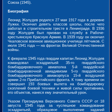
Союза (1945).
Биография
Леонид Жолудев родился 27 мая 1917 года в деревне
Лужки. Окончил девять классов школы, после чего
работал в строительном тресте в Ленинграде. В 1936
году Жолудев был призван на службу в Рабоче-
крестьянскую Красную Армию. В 1939 году он окончил
Чкаловское военное авиационное училище лётчиков. С
июля 1941 года — на фронтах Великой Отечественной
войны.
К февралю 1945 года гвардии капитан Леонид Жолудев
командовал эскадрильей 35-го гвардейского
бомбардировочного авиаполка 5-й гвардейской
бомбардировочной авиадивизии 5-го гвардейского
бомбардировочного авиакорпуса 15-й воздушной
армии 2-го Прибалтийского фронта. К тому времени он
совершил 193 боевых вылета на бомбардировку
скоплений боевой техники и живой силы противника,
его объектов, нанеся ему значительный урон.
Указом Президиума Верховного Совета СССР от 18
августа 1945 года за «успешное командование
эскадрильей, образцовое выполнение заданий