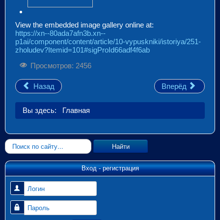
View the embedded image gallery online at:
https://xn--80ada7afn3b.xn--
p1ai/component/content/article/10-vypuskniki/istoriya/251-
zholudev?Itemid=101#sigProId66adf4f6ab
Просмотров: 2456
Назад
Вперёд
Вы здесь:
Главная
Искать...
Найти
Вход - регистрация
Логин
Пароль