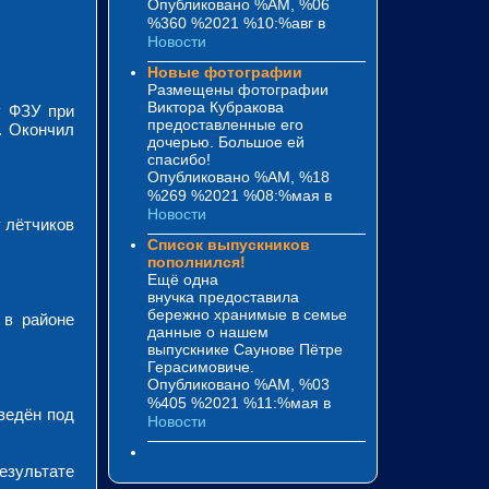
Опубликовано %AM, %06
%360 %2021 %10:%авг
в
Новости
Новые фотографии
Размещены фотографии
Виктора Кубракова
у ФЗУ при
предоставленные его
. Окончил
дочерью. Большое ей
спасибо!
Опубликовано %AM, %18
%269 %2021 %08:%мая
в
Новости
 лётчиков
Список выпускников
пополнился!
Ещё одна
внучка предоставила
бережно хранимые в семье
 в районе
данные о нашем
выпускнике Саунове Пётре
Герасимовиче.
Опубликовано %AM, %03
%405 %2021 %11:%мая
в
ведён под
Новости
результате