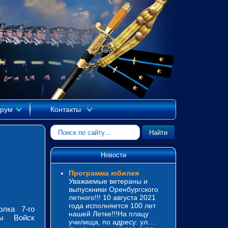
рум
Контакты
Искать...
Найти
Новости
Программа юбилея
Уважаемые ветераны и
выпускники Оренбургского
летного!!! 10 августа 2021
года исполняется 100 лет
олка 7-го
нашей Летке!!!На плацу
ны Войск
училища, по адресу: ул.…