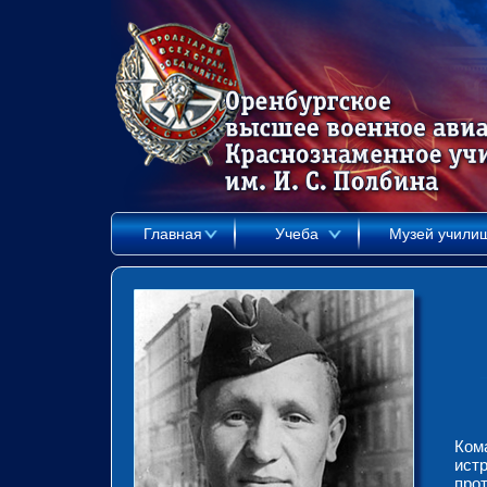
Главная
Учеба
Музей учили
Ком
ист
про