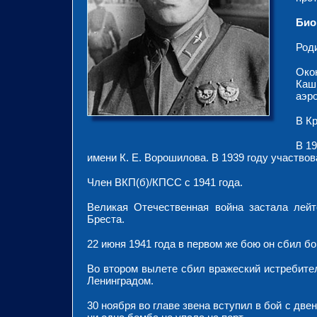
Био
Роди
Око
Каш
аэро
В Кр
В 1
имени К. Е. Ворошилова. В 1939 году участво
Член ВКП(б)/КПСС с 1941 года.
Великая Отечественная война застала лей
Бреста.
22 июня 1941 года в первом же бою он сбил б
Во втором вылете сбил вражеский истребител
Ленинградом.
30 ноября во главе звена вступил в бой с дв