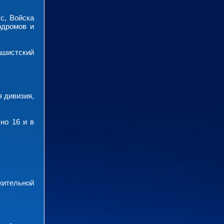
с, Войска
одромов и
ашистский
я дивизия,
но 16 и в
жительной