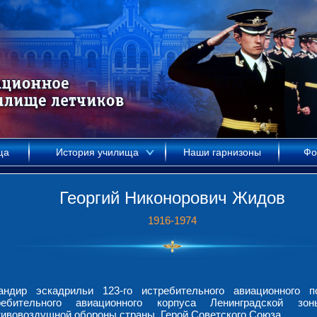
ща
История училища
Наши гарнизоны
Фо
Георгий Никонорович Жидов
1916-1974
андир эскадрильи 123-го истребительного авиационного п
ребительного авиационного корпуса Ленинградской зо
тивовоздушной обороны страны, Герой Советского Союза.