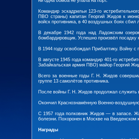
ни одна бомба не упала на порт.
Командир эскадрильи 123-го истребительног
ПВО страны) капитан Георгий Жидов к июню
войск противника, в 40 воздушных боях сбил л
В декабре 1942 года над Ладожским озеро
бомбардировщик. Успешно произвёл посадку 
В 1944 году освобождал Прибалтику. Войну с 
В августе 1945 года командир 401-го истреби
Забайкальская армия ПВО) майор Георгий Жид
Всего за военные годы Г. Н. Жидов соверши
группе 13 самолётов противника.
После войны Г. Н. Жидов продолжал служить 
Окончил Краснознамённую Военно-воздушную
С 1957 года полковник Жидов — в запасе. Ж
болезни. Похоронен в Москве на Введенском 
Награды