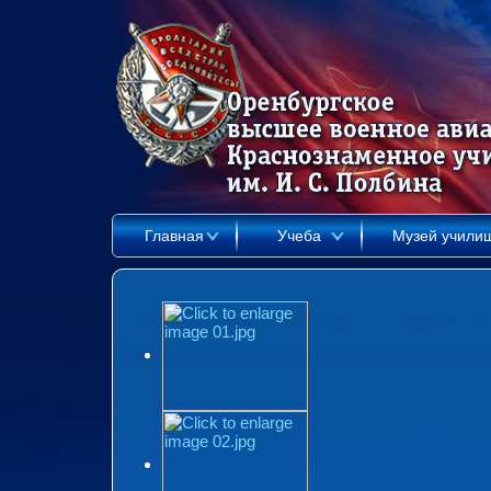
Главная
Учеба
Музей учили