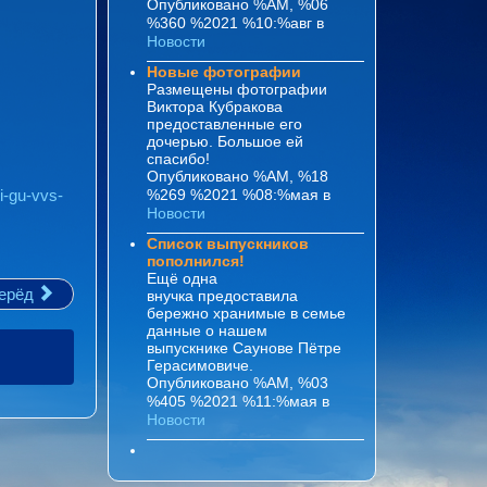
Опубликовано %AM, %06
%360 %2021 %10:%авг
в
Новости
Новые фотографии
Размещены фотографии
Виктора Кубракова
предоставленные его
дочерью. Большое ей
спасибо!
Опубликовано %AM, %18
i-gu-vvs-
%269 %2021 %08:%мая
в
Новости
Список выпускников
пополнился!
Ещё одна
ерёд
внучка предоставила
бережно хранимые в семье
данные о нашем
выпускнике Саунове Пётре
Герасимовиче.
Опубликовано %AM, %03
%405 %2021 %11:%мая
в
Новости