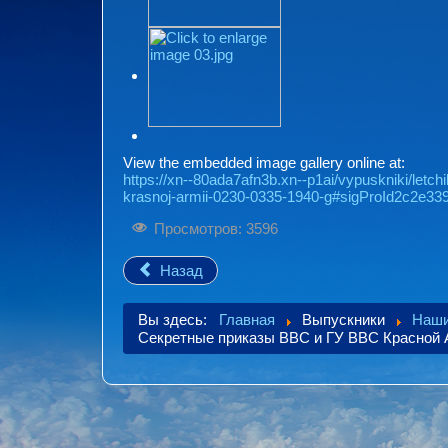
View the embedded image gallery online at:
https://xn--80ada7afn3b.xn--p1ai/vypuskniki/letch
krasnoj-armii-0230-0335-1940-g#sigProId2c2e33
Просмотров: 3596
Назад
Вы здесь:
Главная
Выпускники
Наши
Секретные приказы ВВС и ГУ ВВС Красной 