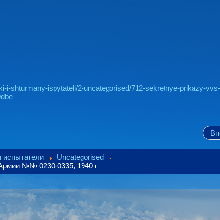
iki-i-shturmany-ispytateli/2-uncategorised/712-sekretnye-prikazy-vvs-
9dbe
Вп
 испытатели
Uncategorised
Армии №№ 0230-0335, 1940 г