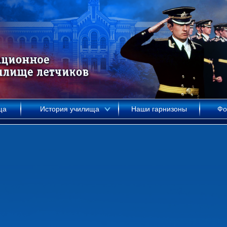
ща
История училища
Наши гарнизоны
Фо