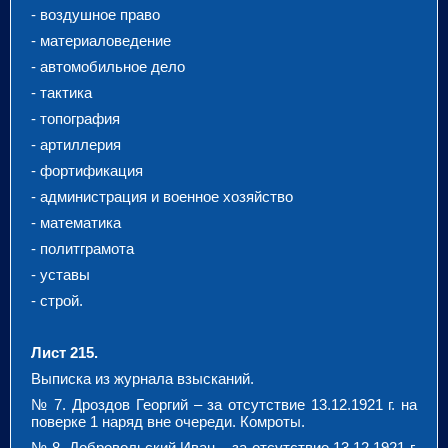
- воздушное право
- материаловедение
- автомобильное дело
- тактика
- топография
- артиллерия
- фортификация
- администрация и военное хозяйство
- математика
- политграмота
- уставы
- строй.
Лист 215.
Выписка из журнала взысканий.
№ 7. Дроздов Георгий – за отсутствие 13.12.1921 г. на
поверке 1 наряд вне очереди. Комроты.
№ 8. Добровольский Иван – за отсутствие 13.12.1921 г.