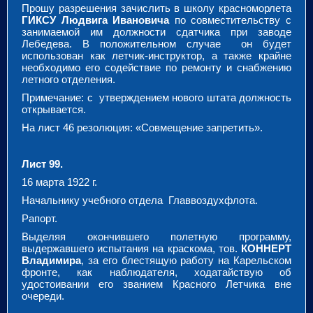
Прошу разрешения зачислить в школу красноморлета
ГИКСУ Людвига Ивановича
по совместительству с
занимаемой им должности сдатчика при заводе
Лебедева. В положительном случае он будет
использован как летчик-инструктор, а также крайне
необходимо его содействие по ремонту и снабжению
летного отделения.
Примечание: с утверждением нового штата должность
открывается.
На лист 46 резолюция: «Совмещение запретить».
Лист 99.
16 марта 1922 г.
Начальнику учебного отдела Главвоздухфлота.
Рапорт.
Выделяя окончившего полетную программу,
выдержавшего испытания на краскома, тов.
КОННЕРТ
Владимира
, за его блестящую работу на Карельском
фронте, как наблюдателя, ходатайствую об
удостоивании его званием Красного Летчика вне
очереди.