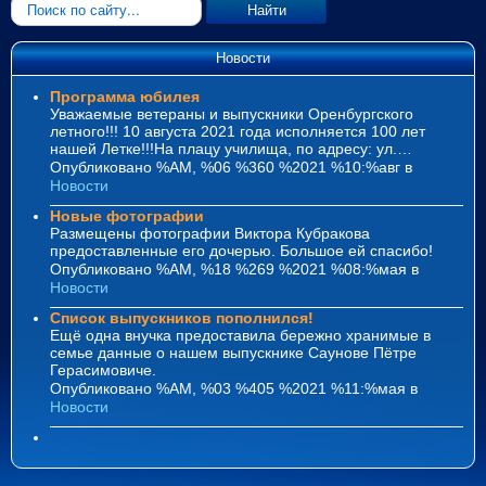
Искать...
Найти
Новости
Программа юбилея
Уважаемые ветераны и выпускники Оренбургского
летного!!! 10 августа 2021 года исполняется 100 лет
нашей Летке!!!На плацу училища, по адресу: ул.…
Опубликовано %AM, %06 %360 %2021 %10:%авг
в
Новости
Новые фотографии
Размещены фотографии Виктора Кубракова
предоставленные его дочерью. Большое ей спасибо!
Опубликовано %AM, %18 %269 %2021 %08:%мая
в
Новости
Список выпускников пополнился!
Ещё одна внучка предоставила бережно хранимые в
семье данные о нашем выпускнике Саунове Пётре
Герасимовиче.
Опубликовано %AM, %03 %405 %2021 %11:%мая
в
Новости