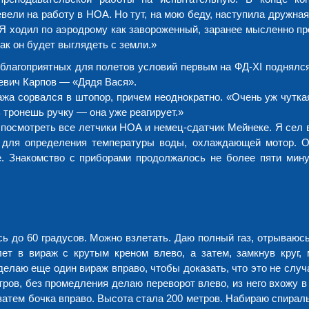
вели на работу в НОА. Но тут, на мою беду, наступила дружна
 Я ходил по аэродрому как завороженный, заранее мысленно п
ак он будет выглядеть с земли.»
 благоприятных для полетов условий первым на ФД-XI поднялся
евич Карпов — «Дядя Вася».
жа сорвался в штопор, причем неоднократно. «Очень уж чутка
 тронешь ручку — она уже реагирует.»
посмотреть все летчики НОА и немец-сдатчик Мейнеке. Я сел в
р для определения температуры воды, охлаждающей мотор. 
. Знакомство с приборами продолжалось не более пяти минут
ь до 60 градусов. Можно взлетать. Даю полный газ, отрываюсь
ет в вираж с крутым креном влево, а затем, замкнув круг, 
делаю еще один вираж вправо, чтобы доказать, что это не случ
ров, без промедления делаю переворот влево, из него вхожу в
, затем бочка вправо. Высота стала 200 метров. Набираю спира