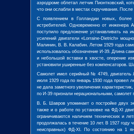
аэродроме облетал летчик Пионтковский, кот
что они ослабли в местах скручивания. После
С появлением в Голландии новых, более с
истребителей. Одновременно от инженера А
поступило предложение устанавливать на и
усилений двигатели «Lorraine-Dietrich» мощ
Малинин, В. В. Калабин. Летом 1929 года са
использовалось обозначение И-39. Длина сам
и небольшой вставки в хвосте, оперение и
установили уширенные без компенсаторов. Ша
Самолет имел серийный № 4749, двигатель 
июля 1929 года по январь 1930 года провел л
не дала заметного увеличения характеристик,
по И-39 признали нерациональными, самолет 
В. Б. Шавров упоминает о постройке двух э
также и о работе по установке на ФД-XI дви
ограничиваются наличием технических и ле
продолжалась в течение 10 лет. В 1927 году ч
неисправных) ФД-XI. По состоянию на 1 я