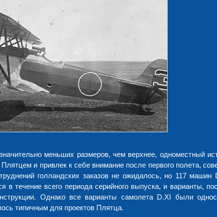
значительно меньших размеров, чем верхнее, одноместный ис
 Плятцем и привлек к себе внимание после первого полета, сов
труднений голландских заказов не ожидалось, но 117 машин 
я в течение всего периода серийного выпуска, и варианты, по
онструкции. Однако все варианты самолета D.XI были одно
лось типичным для проектов Плятца.