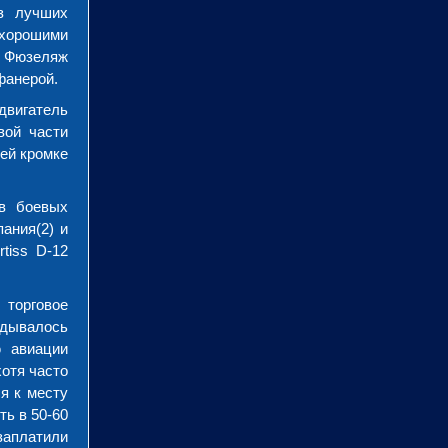
з лучших
 хорошими
. Фюзеляж
фанерой.
двигатель
вой части
ей кромке
 в боевых
ания(2) и
tiss D-12
торговое
адывалось
ю авиации
хотя часто
я к месту
ть в 50-60
заплатили