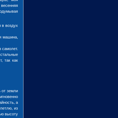
я весенняя
родумывая
 в воздух
я машина,
 самолет.
Остальные
, так как
 от земли
мгновенно
айность, а
 петлю, из
лью высоту