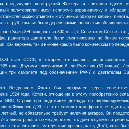
ем предыдущих конструкций Фоккера и считался одним и
енный полутораплан имел неплохую аэродинамику и обладал
стоинство можно отметить и отличный обзор из кабины пилота
льных труб, крылья были деревянными, полностью обшивались 
ano-Suiza 8Fb мощностью 300 л.с. ( в Советском Союзе этот 
Два радиатора двигателя были смонтированы по бокам носо
я. Как верхнее, так и нижнее крыло было коническим по передн
 D.XI стал СССР, в котором эти машины использовались
929 года. Другими заказчиками были Румыния (50 машин), Исп
ции три самолета под обозначением PW-7 с двигателем Cur
ого Воздушного Флота был оформлен через советское 
вине 1924 года. Кстати, отношение к этому приобретению скл
ба ВВС Строев при подготовке доклада по перевооружени
ием Фоккеров Д-XI, т.к. этот самолет для фронта не годится, 
т летный, но обязательно требует наличия ангаров. Он придетс
-го авиаотряда, а также для школ, что дает в сумме потребнос
ы, если поставить матерчатые крылья, как у Д-VII, хотя бы 