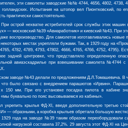
телен, эти самолеты заводские №№ 4744, 4656, 4802, 4738, 47
 голландских. Испытания на штопор вел Пионтковский, по ег
сть практически самостоятельно.
. При острой нехватке истребителей срок службы этих машин 
х» — московский №39 «Авиаработник» и киевский №43. При эт
аже воспроизводство. Для самолетов изготавливались новые п
некоторых местах укрепляли бужами. Так, в 1929 году на «Про
5, 4782, 4789, 4793, 47802, 4666, 4765, 4766, 4752, 4795). Ес
ее задней центровке, что представляло определенную опас
дельной авиаэскадрилье при взвешивании самолета №4744 с
АХ.
ском заводе №43 делали по предложениям Д.Л.Томашевича. В ч
а, что было связано с внедрением парашютов «Ирвин». Параш
x 150 мм. При его установке посадка пилота в кабине зн
, «мы буквально по пояс высовываемся из кабины».
л укрепить крылья ФД-XI, введя дополнительную третью стой
«И» — образными, а коробка крыльев обретала большую жестко
ом 1929 года на заводе №39 таким образом переоборудовали 
полной нагрузкой составила 37,2%. 29 августа этот ФД-XI на Ц