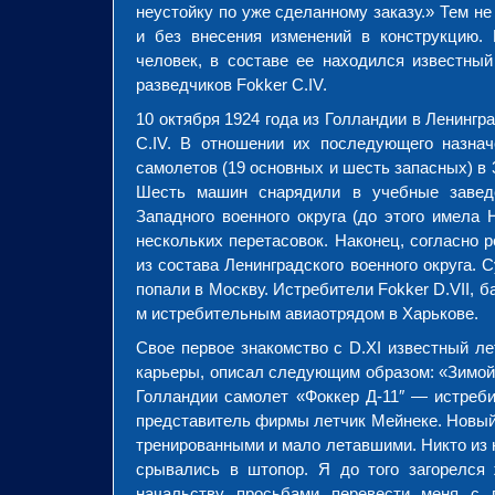
неустойку по уже сделанному заказу.» Тем н
и без внесения изменений в конструкцию. 
человек, в составе ее находился известный
разведчиков Fokker C.IV.
10 октября 1924 года из Голландии в Ленингр
C.IV. В отношении их последующего назнач
самолетов (19 основных и шесть запасных) в
Шесть машин снарядили в учебные заведе
Западного военного округа (до этого имела 
нескольких перетасовок. Наконец, согласно 
из состава Ленинградского военного округа.
попали в Москву. Истребители Fokker D.VII, 
м истребительным авиаотрядом в Харькове.
Свое первое знакомство с D.XI известный ле
карьеры, описал следующим образом: «Зимой 
Голландии самолет «Фоккер Д-11″ — истреби
представитель фирмы летчик Мейнеке. Новый
тренированными и мало летавшими. Никто из 
срывались в штопор. Я до того загорелся 
начальству просьбами перевести меня с 