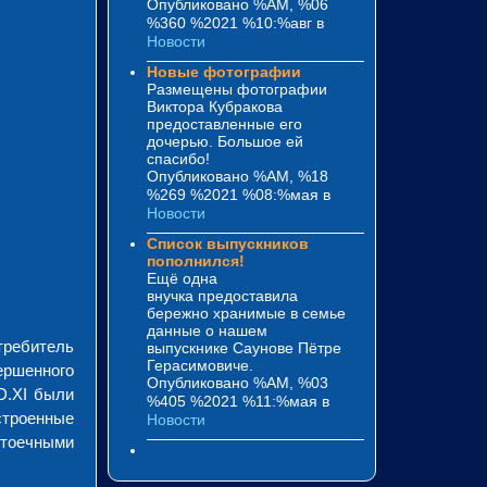
Опубликовано %AM, %06
%360 %2021 %10:%авг
в
Новости
Новые фотографии
Размещены фотографии
Виктора Кубракова
предоставленные его
дочерью. Большое ей
спасибо!
Опубликовано %AM, %18
%269 %2021 %08:%мая
в
Новости
Список выпускников
пополнился!
Ещё одна
внучка предоставила
бережно хранимые в семье
данные о нашем
требитель
выпускнике Саунове Пётре
Герасимовиче.
ершенного
Опубликовано %AM, %03
D.XI были
%405 %2021 %11:%мая
в
строенные
Новости
стоечными