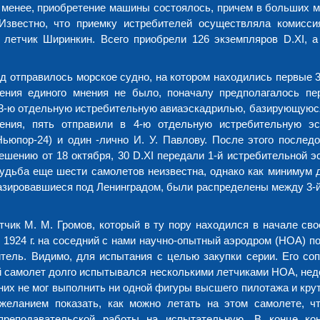
е менее, приобретение машины состоялось, причем в больших 
Известно, что приемку истребителей осуществляла комисси
 летчик Ширинкин. Всего приобрели 126 экземпляров D.XI, а
ад отправилось морское судно, на котором находились первые 3
ения единого мнения не было, поначалу предполагалось пе
 3-ю отдельную истребительную авиаэскадрилью, базирующуюся
ния, пять отправили в 4-ю отдельную истребительную э
Ньюпор-24) и один -лично И. У. Павлову. После этого послед
решению от 18 октября, 30 D.XI передали 1-й истребительной э
 Судьба еще шести самолетов неизвестна, однако как минимум д
базировавшиеся под Ленинградом, были распределены между 3-й
тчик М. М. Громов, который в ту пору находился в начале сво
1924 г. на соседний с нами научно-опытный аэродром (НОА) по
тель. Видимо, для испытания с целью закупки серии. Его со
 самолет долго испытывался несколькими летчиками НОА, нед
них не мог выполнить ни одной фигуры высшего пилотажа и крут
желанием показать, как можно летать на этом самолете, ч
преподавательской работы на испытательную. В конце ко