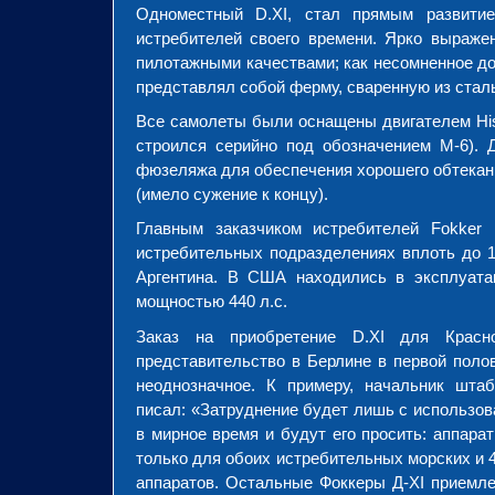
Одноместный D.XI, стал прямым развити
истребителей своего времени. Ярко выраж
пилотажными качествами; как несомненное до
представлял собой ферму, сваренную из ста
Все самолеты были оснащены двигателем Hisp
строился серийно под обозначением М-6). 
фюзеляжа для обеспечения хорошего обтекани
(имело сужение к концу).
Главным заказчиком истребителей Fokker
истребительных подразделениях вплоть до 1
Аргентина. В США находились в эксплуата
мощностью 440 л.с.
Заказ на приобретение D.XI для Красн
представительство в Берлине в первой поло
неоднозначное. К примеру, начальник шта
писал: «Затруднение будет лишь с использован
в мирное время и будут его просить: аппара
только для обоих истребительных морских и 47
аппаратов. Остальные Фоккеры Д-XI приемлем