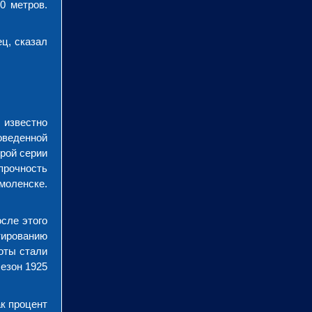
0 метров.
ец, сказал
 известно
оведенной
орой серии
прочность
моленске.
осле этого
отированию
оты стали
езон 1925
к процент