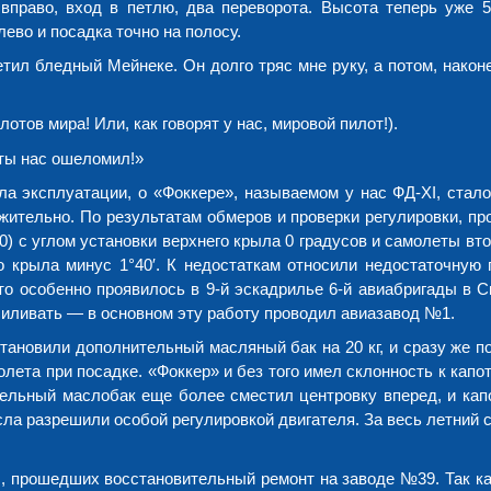
 вправо, вход в петлю, два переворота. Высота теперь уже 5
ево и посадка точно на полосу.
етил бледный Мейнеке. Он долго тряс мне руку, а потом, након
илотов мира! Или, как говорят у нас, мировой пилот!).
 ты нас ошеломил!»
ала эксплуатации, о «Фоккере», называемом у нас ФД-XI, стало
жительно. По результатам обмеров и проверки регулировки, пр
) с углом установки верхнего крыла 0 градусов и самолеты вт
 крыла минус 1°40′. К недостаткам относили недостаточную 
то особенно проявилось в 9-й эскадрилье 6-й авиабригады в С
иливать — в основном эту работу проводил авиазавод №1.
тановили дополнительный масляный бак на 20 кг, и сразу же п
лета при посадке. «Фоккер» и без того имел склонность к кап
тельный маслобак еще более сместил центровку вперед, и кап
ла разрешили особой регулировкой двигателя. За весь летний с
I, прошедших восстановительный ремонт на заводе №39. Так ка