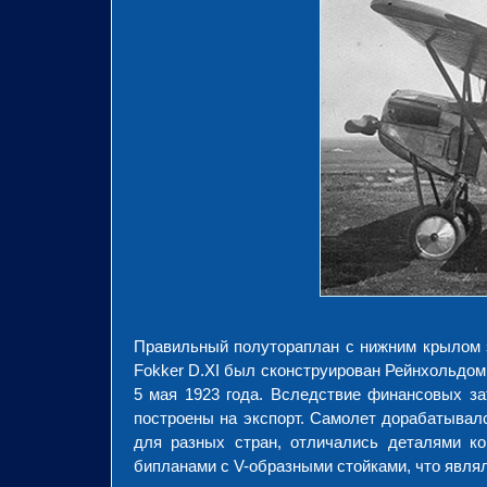
Правильный полутораплан с нижним крылом 
Fokker D.XI был сконструирован Рейнхольдом
5 мая 1923 года. Вследствие финансовых за
построены на экспорт. Самолет дорабатывалс
для разных стран, отличались деталями к
бипланами с V-образными стойками, что явля