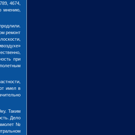
89, 4674,
о мнению,
продлили.
ом ремонт
лоскости,
мвоздухе»
тественно,
ность при
 полетным
астности,
ют имел в
ачительно
ку. Таким
сть. Дело
самолет №
ентральном