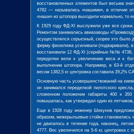
восстановленных элементов был весьма значи
4782 — назывались «нашими», в отличие от
«наши» из штопора выходили нормально, то е
К 1929 году ФД-XI выслужили уже все сроки
Ремонтом занимались авиазаводы «Промвозду
осуществлялся серьезный, скорее это было д
ферму фюзеляжа усиливали (подваривали), в 
восстановили 12 ФД-XI (серийные №№ 4738, 476
переделки вели к увеличению веса и к бол
выполнении штопора. Например, в 63-й от
весом 1382,5 кг центровка составила 39,2% С
Основную часть усовершенствований на киев
он занимался переделкой пилотского кресл
сложенном положении габариты 400 x 350 
повышалась, как утверждал один из летчиков
Еще в 1928 году инженер Шекунов предложи
образом, межкрыльевые стойки становились 
не двигалось в течение года, наконец, лет
4777. Вес увеличился на 5-6 кг, центровка с 