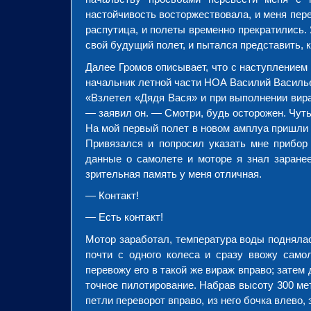
настойчивость восторжествовала, и меня пере
распутица, и полеты временно прекратились.
свой будущий полет, и пытался представить, к
Далее Громов описывает, что с наступлением
начальник летной части НОА Василий Василь
«Взлетел «Дядя Вася» и при выполнении вира
— заявил он. — Смотри, будь осторожен. Чуть
На мой первый полет в новом амплуа пришли 
Привязался и попросил указать мне прибо
данные о самолете и моторе я знал заранее
зрительная память у меня отличная.
— Контакт!
— Есть контакт!
Мотор заработал, температура воды поднялас
почти с одного колеса и сразу ввожу самол
перевожу его в такой же вираж вправо; затем 
точное пилотирование. Набрав высоту 300 мет
петли переворот вправо, из него бочка влево