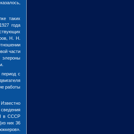
казалось,
пке таких
1927 года
тствующих
ов, Н. Н.
отношении
вой части
, элероны
м.
 период с
 двигателя
шие работы
 Известно
 сведения
XI в СССР
(из них 36
оккеров».