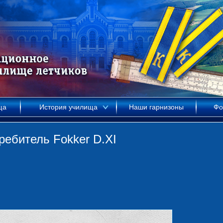
ща
История училища
Наши гарнизоны
Фо
ребитель Fokker D.XI