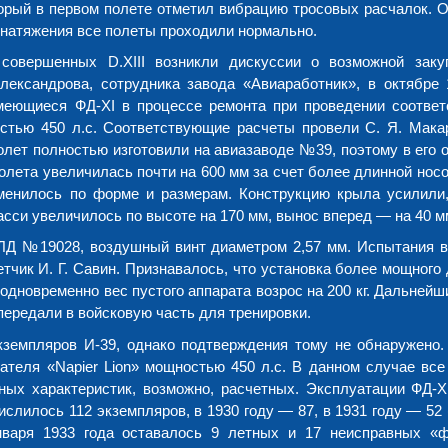
орый в первом полете отметил вибрацию тросовых расчалок. О
 натяжения все полеты проходили нормально.
овершенных D.XIII возникли дискуссии о возможной заку
лександрова, сотрудника завода «Авиаработник», в октябре 
меющиеся ФД-XI в процессе ремонта при проведении соотве
ностью 450 л.с. Соответствующие расчеты провели С. Я. Макар
молет полностью изготовили на авиазаводе №39, поэтому в его 
олета увеличилась почти на 600 мм за счет более длинной носо
зменилось по форме и размерам. Конструкцию крыла усилили
сси увеличилось по высоте на 170 мм, вынос вперед — на 40 м
ЛД №19028, воздушный винт диаметром 2,57 мм. Испытания в
етчик И. Г. Савин. Признавалось, что установка более мощного
 одновременно вес пустого аппарата возрос на 200 кг. Дальней
передали в войсковую часть для тренировки.
кземпляров И-39, однако подтверждения тому не обнаружено.
гателя «Napier Lion» мощностью 450 л.с. В данном случае все
тных характеристик, возможно, расчетных. Эксплуатации ФД-
ислилось 112 экземпляров, в 1930 году — 87, в 1931 году — 52 
нваря 1933 года оставалось 9 летных и 17 неисправных «ф