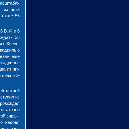
масштабах
я из пяти
 также 55
6 D.XI и 6
редать 25
 в Киеве.
скадрилью
овали еще
скадрилье
ва из них
 оиаэ и 2-
ей летной
ступил из
провождал
остаточно
ой вираж:
то надоел
нцов, моя