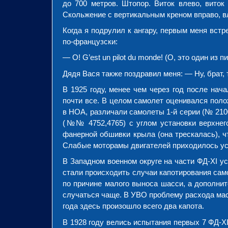
до 700 метров. Штопор. Виток влево, виток
Скольжение с вертикальным креном вправо, вл
Когда я подрулил к ангару, первым меня встр
по-французски:
— О! G’est un pilot du monde! (О, это один из п
Дядя Вася также поздравил меня: — Ну, брат,
В 1925 году, менее чем через год после нач
почти все. В целом самолет оценивался поло
в НОА, различали самолеты 1-й серии (№ 2100
(№№ 4752,4765) с углом установки верхнего
фанерной обшивки крыла (она трескалась), ч
Слабые моторамы двигателей приходилось ус
В Западном военном округе на части ФД-XI ус
стали происходить случаи капотирования само
по причине малого выноса шасси, а дополни
случаться чаще. В УВО проблему расхода мас
года здесь произошло всего два капота.
В 1928 году велись испытания первых 7 ФД-X