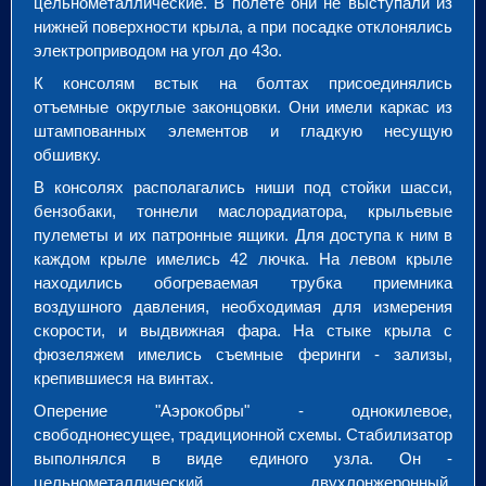
цельнометаллические. В полете они не выступали из
нижней поверхности крыла, а при посадке отклонялись
электроприводом на угол до 43
о
.
К консолям встык на болтах присоединялись
отъемные округлые законцовки. Они имели каркас из
штампованных элементов и гладкую несущую
обшивку.
В консолях располагались ниши под стойки шасси,
бензобаки, тоннели маслорадиатора, крыльевые
пулеметы и их патронные ящики. Для доступа к ним в
каждом крыле имелись 42 лючка. На левом крыле
находились обогреваемая трубка приемника
воздушного давления, необходимая для измерения
скорости, и выдвижная фара. На стыке крыла с
фюзеляжем имелись съемные феринги - зализы,
крепившиеся на винтах.
Оперение "Аэрокобры" - однокилевое,
свободнонесущее, традиционной схемы. Стабилизатор
выполнялся в виде единого узла. Он -
цельнометаллический, двухлонжеронный.