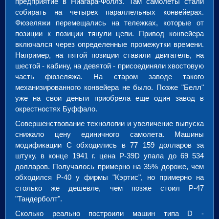
предприятие в Ниагара-Фоллз. Там самолеты стали
собирать на четырех параллельных конвейерах.
Фюзеляжи перемещались на тележках, которые от
позиции к позиции тянули цепи. Привод конвейера
включался через определенные промежутки времени.
Например, на пятой позиции ставили двигатель, на
шестой - кабину, на девятой - присоединяли хвостовую
часть фюзеляжа. На старом заводе такого
механизированного конвейера не было. Позже "Белл"
уже на свои деньги приобрела еще один завод в
окрестностях Буффало.
Совершенствование технологии и увеличение выпуска
снижало цену единичного самолета. Машины
модификации С обходились в 77 159 долларов за
штуку, в конце 1941 г. цена P-39D упала до 69 534
долларов. Получалось примерно на 35% дороже, чем
обходился Р-40 у фирмы "Кэртис", но примерно на
столько же дешевле, чем позже стоил Р-47
"Тандерболт".
Сколько реально построили машин типа D -