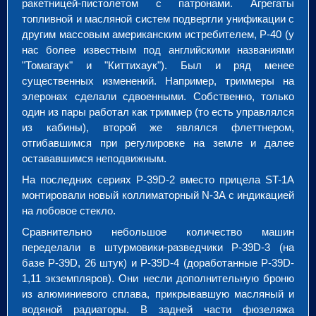
ракетницей-пистолетом с патронами. Агрегаты
топливной и масляной систем подвергли унификации с
другим массовым американским истребителем, Р-40 (у
нас более известным под английскими названиями
"Томагаук" и "Киттихаук"). Был и ряд менее
существенных изменений. Например, триммеры на
элеронах сделали сдвоенными. Собственно, только
один из пары работал как триммер (то есть управлялся
из кабины), второй же являлся флеттнером,
отгибавшимся при регулировке на земле и далее
остававшимся неподвижным.
На последних сериях P-39D-2 вместо прицела ST-1А
монтировали новый коллиматорный N-3A с индикацией
на лобовое стекло.
Сравнительно небольшое количество машин
переделали в штурмовики-разведчики P-39D-3 (на
базе P-39D, 26 штук) и P-39D-4 (доработанные P-39D-
1,11 экземпляров). Они несли дополнительную броню
из алюминиевого сплава, прикрывавшую масляный и
водяной радиаторы. В задней части фюзеляжа