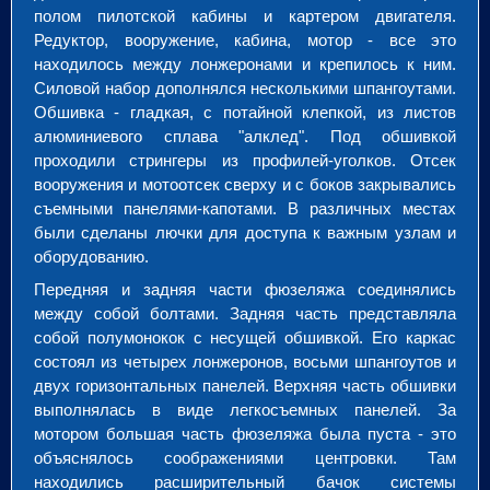
полом пилотской кабины и картером двигателя.
Редуктор, вооружение, кабина, мотор - все это
находилось между лонжеронами и крепилось к ним.
Силовой набор дополнялся несколькими шпангоутами.
Обшивка - гладкая, с потайной клепкой, из листов
алюминиевого сплава "алклед". Под обшивкой
проходили стрингеры из профилей-уголков. Отсек
вооружения и мотоотсек сверху и с боков закрывались
съемными панелями-капотами. В различных местах
были сделаны лючки для доступа к важным узлам и
оборудованию.
Передняя и задняя части фюзеляжа соединялись
между собой болтами. Задняя часть представляла
собой полумонокок с несущей обшивкой. Его каркас
состоял из четырех лонжеронов, восьми шпангоутов и
двух горизонтальных панелей. Верхняя часть обшивки
выполнялась в виде легкосъемных панелей. За
мотором большая часть фюзеляжа была пуста - это
объяснялось соображениями центровки. Там
находились расширительный бачок системы