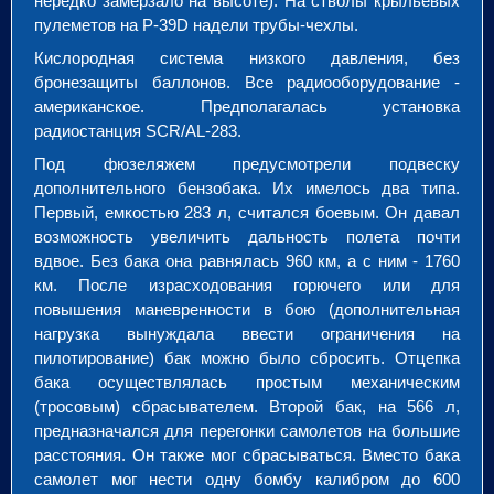
нередко замерзало на высоте). На стволы крыльевых
пулеметов на P-39D надели трубы-чехлы.
Кислородная система низкого давления, без
бронезащиты баллонов. Все радиооборудование -
американское. Предполагалась установка
радиостанция SCR/AL-283.
Под фюзеляжем предусмотрели подвеску
дополнительного бензобака. Их имелось два типа.
Первый, емкостью 283 л, считался боевым. Он давал
возможность увеличить дальность полета почти
вдвое. Без бака она равнялась 960 км, а с ним - 1760
км. После израсходования горючего или для
повышения маневренности в бою (дополнительная
нагрузка вынуждала ввести ограничения на
пилотирование) бак можно было сбросить. Отцепка
бака осуществлялась простым механическим
(тросовым) сбрасывателем. Второй бак, на 566 л,
предназначался для перегонки самолетов на большие
расстояния. Он также мог сбрасываться. Вместо бака
самолет мог нести одну бомбу калибром до 600