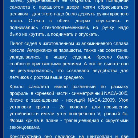
палец, удерживавший ее открытой. При покидании
самолета с парашютом двери могли сбрасываться
целиком - для этого надо было дернуть ручки красного
цвета. Стекла в обеих дверях опускались и
поднимались стеклоподъемниками, но ручку надо
было не крутить, а поднимать и опускать.
Пилот сидел в изготовленном из алюминиевого сплава
кресле. Американские парашюты, также как советские,
укладывались в чашку сиденья. Кресло было
снабжено пристяжными ремнями. А вот по высоте оно
не регулировалось, что создавало неудобства для
летчиков с ростом выше среднего.
Крыло самолета имело различный по размаху
профиль: в корневой части - симметричный NACA-00I5,
ближе к законцовкам - несущий NACA-23009. Угол
установки крыла - 2
о
, консоли для повышения
устойчивости имели угол поперечного V, равный 4
о
.
Форма крыла в плане - трапециевидная с округлыми
законцовками.
Конструктивно оно делилось на центроплан и две