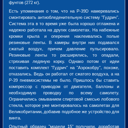
фунтов (272 кг).
Есть упоминания о том, что на P-39D намеревались
смонтировать антиобледенительную систему "Гудрич".
Система эта в то время уже была хорошо отлажена и
надежно работала на других самолетах. На набежные
кромки крыла и оперения наклеивались полые
резиновые ленты. В камеры внутри них подавался
сжатый воздух, причем давление пульсировало.
Резиновые ленты то расширялись, то опадали,
стряхивая ледяную корку. Однако потом от идеи
поставить комплект "Гудрич" на "Аэрокобру", похоже,
отказались. Ведь он работал от сжатого воздуха, а на
Р-39 пневмосистемы не было. Пришлось бы ставить
компрессор с приводом от двигателя, баллоны и
необходимую проводку по всему самолету.
Ограничились омыванием спиртовой смесью лобового
стекла, которое уже монтировалось на самолетах для
Великобритании, добавив подобное же устройство для
винта.
Опытный образец "модели 15" получили, доработав