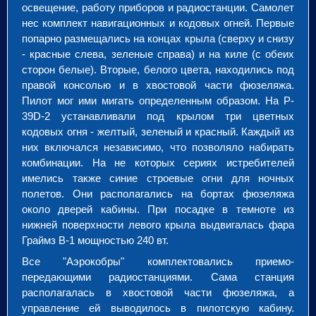
освещение, работу приборов и радиостанции. Самолет
нес комплект навигационных и кодовых огней. Первые
попарно размещались на концах крыла (сверху и снизу
- красные слева, зеленые справа) и на киле (с обеих
сторон белые). Вторые, белого цвета, находились под
правой консолью и в хвостовой части фюзеляжа.
Пилот мог ими мигать определенным образом. На P-
39D-2 устанавливали под крылом три цветных
кодовых огня - желтый, зеленый и красный. Каждый из
них включался независимо, что позволяло набирать
комбинации. На не которых сериях истребителей
имелись также синие строевые огни для ночных
полетов. Они располагались на бортах фюзеляжа
около дверей кабины. При посадке в темноте из
нижней поверхности левого крыла выдвигалась фара
Граймз В-1 мощностью 240 вт.
Все "Аэрокобры" комплектовались приемо-
передающими радиостанциями. Сама станция
располагалась в хвостовой части фюзеляжа, а
управление ей выводилось в пилотскую кабину.