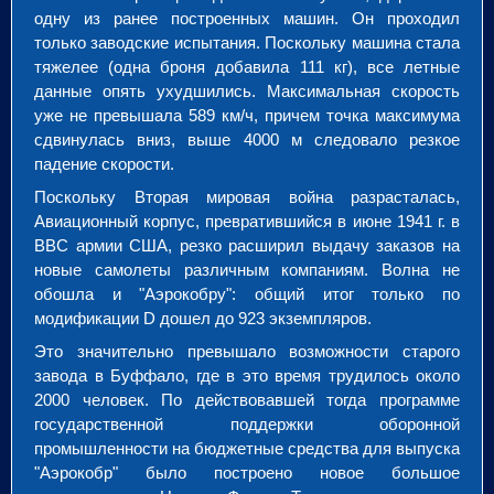
одну из ранее построенных машин. Он проходил
только заводские испытания. Поскольку машина стала
тяжелее (одна броня добавила 111 кг), все летные
данные опять ухудшились. Максимальная скорость
уже не превышала 589 км/ч, причем точка максимума
сдвинулась вниз, выше 4000 м следовало резкое
падение скорости.
Поскольку Вторая мировая война разрасталась,
Авиационный корпус, превратившийся в июне 1941 г. в
ВВС армии США, резко расширил выдачу заказов на
новые самолеты различным компаниям. Волна не
обошла и "Аэрокобру": общий итог только по
модификации D дошел до 923 экземпляров.
Это значительно превышало возможности старого
завода в Буффало, где в это время трудилось около
2000 человек. По действовавшей тогда программе
государственной поддержки оборонной
промышленности на бюджетные средства для выпуска
"Аэрокобр" было построено новое большое