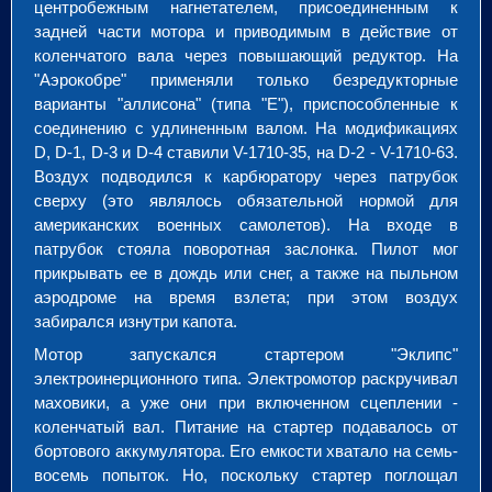
центробежным нагнетателем, присоединенным к
задней части мотора и приводимым в действие от
коленчатого вала через повышающий редуктор. На
"Аэрокобре" применяли только безредукторные
варианты "аллисона" (типа "Е"), приспособленные к
соединению с удлиненным валом. На модификациях
D, D-1, D-3 и D-4 ставили V-1710-35, на D-2 - V-1710-63.
Воздух подводился к карбюратору через патрубок
сверху (это являлось обязательной нормой для
американских военных самолетов). На входе в
патрубок стояла поворотная заслонка. Пилот мог
прикрывать ее в дождь или снег, а также на пыльном
аэродроме на время взлета; при этом воздух
забирался изнутри капота.
Мотор запускался стартером "Эклипс"
электроинерционного типа. Электромотор раскручивал
маховики, а уже они при включенном сцеплении -
коленчатый вал. Питание на стартер подавалось от
бортового аккумулятора. Его емкости хватало на семь-
восемь попыток. Но, поскольку стартер поглощал