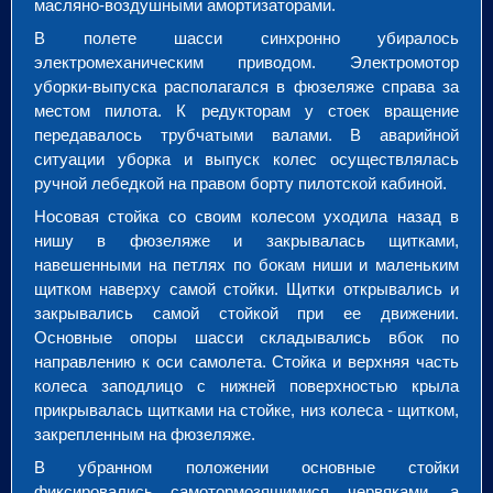
масляно-воздушными амортизаторами.
В полете шасси синхронно убиралось
электромеханическим приводом. Электромотор
уборки-выпуска располагался в фюзеляже справа за
местом пилота. К редукторам у стоек вращение
передавалось трубчатыми валами. В аварийной
ситуации уборка и выпуск колес осуществлялась
ручной лебедкой на правом борту пилотской кабиной.
Носовая стойка со своим колесом уходила назад в
нишу в фюзеляже и закрывалась щитками,
навешенными на петлях по бокам ниши и маленьким
щитком наверху самой стойки. Щитки открывались и
закрывались самой стойкой при ее движении.
Основные опоры шасси складывались вбок по
направлению к оси самолета. Стойка и верхняя часть
колеса заподлицо с нижней поверхностью крыла
прикрывалась щитками на стойке, низ колеса - щитком,
закрепленным на фюзеляже.
В убранном положении основные стойки
фиксировались самотормозящимися червяками, а