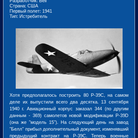
Разработчик: Bell
Страна: США
Первый полет: 1941
Тип: Истребитель
Хотя предполагалось построить 80 Р-39С, на самом
деле их выпустили всего два десятка. 13 сентября
1940 г. Авиационный корпус заказал 344 (по другим
данным - 369) самолетов новой модификации P-39D
(она же "модель 15"). На следующий день на завод
"Белл" прибыл дополнительный документ, изменявший
предыдущий контракт на Р-39С. Теперь военные