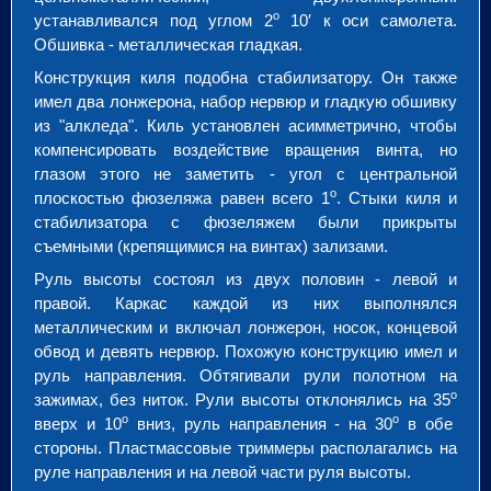
о
устанавливался под углом 2
10
′
к оси самолета.
Обшивка - металлическая гладкая.
Конструкция киля подобна стабилизатору. Он также
имел два лонжерона, набор нервюр и гладкую обшивку
из "алкледа". Киль установлен асимметрично, чтобы
компенсировать воздействие вращения винта, но
глазом этого не заметить - угол с центральной
о
плоскостью фюзеляжа равен всего 1
. Стыки киля и
стабилизатора с фюзеляжем были прикрыты
съемными (крепящимися на винтах) зализами.
Руль высоты состоял из двух половин - левой и
правой. Каркас каждой из них выполнялся
металлическим и включал лонжерон, носок, концевой
обвод и девять нервюр. Похожую конструкцию имел и
руль направления. Обтягивали рули полотном на
о
зажимах, без ниток. Рули высоты отклонялись на 35
о
о
вверх и 10
вниз, руль направления - на 30
в обе
стороны. Пластмассовые триммеры располагались на
руле направления и на левой части руля высоты.