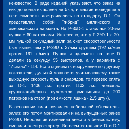
неизвестно. В ряде изданий указывают, что заказ на
них до конца выполнен не был, и многие вошедшие в
него самолеты достраивались по стандарту D-1. Он
представлял собой "гибрид" английского и
американского варианта. На P-39D-1 ставилась 20-мм
пушка с 60 патронами. Интересно, что у P-39D-1 с 20-
мм пушкой секундный залп за счет скорострельности
был выше, чем у P-39D с 37-мм орудием (192 кг/мин
против 161 кг/мин). Пушка и пулеметы на типе D
делали за секунду 95 выстрелов, а у варианта с
"Испано" - 114. Если оценивать вооружение по другому
показателю, дульной мощности, учитывающему также
выходную скорость пуль и снарядов, то перевес опять
за D-1: 1406 л.с. против 1103 л.с. Боезапас
крупнокалиберных пулеметов уменьшили до 200
патронов на ствол (при емкости ящика - 215 штук).
В основании киля появился небольшой обтекатель-
зализ; его потом монтировали и на выпущенных ранее
P-39D. Небольшие изменения внесли в бензосистему,
сменили электростартер. Во всем остальном D и D-1