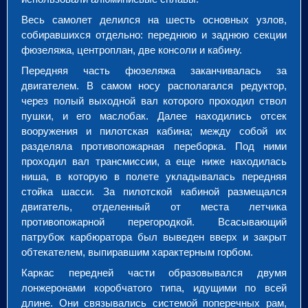
Весь самолет делился на шесть основных узлов,
собиравшихся отдельно: переднюю и заднюю секции
фюзеляжа, центроплан, две консоли и кабину.
Передняя часть фюзеляжа заканчивалась за
двигателем. В самом носу располагался редуктор,
через полый выходной вал которого проходил ствол
пушки, и его маслобак. Далее находились отсек
вооружения и пилотская кабина; между собой их
разделяла противопожарная переборка. Под ними
проходил вал трансмиссии, а еще ниже находилась
ниша, в которую в полете укладывалась передняя
стойка шасси. За пилотской кабиной размещался
двигатель, отделенный от места летчика
противопожарной перегородкой. Всасывающий
патрубок карбюратора был выведен вверх и закрыт
обтекателем, выпиравшим характерным горбом.
Каркас передней части образовывался двумя
лонжеронами коробчатого типа, идущими по всей
длине. Они связывались системой поперечных рам,