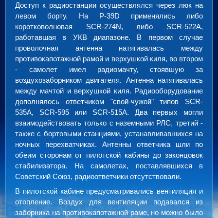
Доступ к радиостанции осуществлялся через люк на
левом борту. На P-39D применялись либо
коротковолновая SCR-274N, либо SCR-522A,
работавшая в УКВ диапазоне. В первом случае
проволочная антенна натягивалась между
противокапотажной рамой и верхушкой киля, во втором
- самолет имел радиомачту, стоявшую за
воздухозаборником двигателя. Антенна натягивалась
между мачтой и верхушкой киля. Радиооборудование
дополнялось ответчиком "свой-чужой" типов SCR-
535A, SCR-595 или SCR-515A. Два первых могли
взаимодействовать только с наземными РЛС, третий -
также с бортовыми станциями, устанавливавшихся на
ночных перехватчиках. Антенны ответчика шли по
обеим сторонам от пилотской кабины до законцовок
стабилизатора. На самолетах, поставлявшихся в
Советский Союз, радиоответчики отсутствовали.
В пилотской кабине предусматривались вентиляция и
отопление. Воздух для вентиляции подавался из
заборника на противокапотажной раме, но можно было