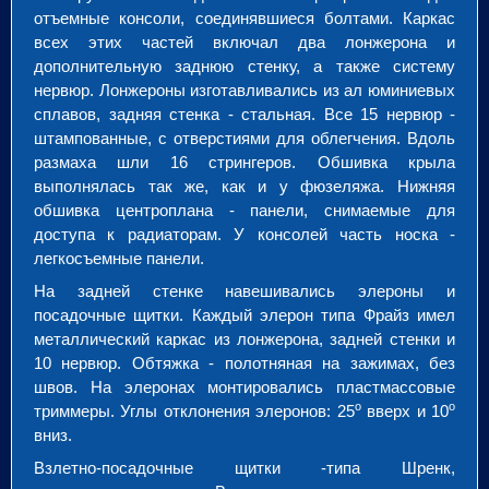
отъемные консоли, соединявшиеся болтами. Каркас
всех этих частей включал два лонжерона и
дополнительную заднюю стенку, а также систему
нервюр. Лонжероны изготавливались из ал юминиевых
сплавов, задняя стенка - стальная. Все 15 нервюр -
штампованные, с отверстиями для облегчения. Вдоль
размаха шли 16 стрингеров. Обшивка крыла
выполнялась так же, как и у фюзеляжа. Нижняя
обшивка центроплана - панели, снимаемые для
доступа к радиаторам. У консолей часть носка -
легкосъемные панели.
На задней стенке навешивались элероны и
посадочные щитки. Каждый элерон типа Фрайз имел
металлический каркас из лонжерона, задней стенки и
10 нервюр. Обтяжка - полотняная на зажимах, без
швов. На элеронах монтировались пластмассовые
о
о
триммеры. Углы отклонения элеронов: 25
вверх и 10
вниз.
Взлетно-посадочные щитки -типа Шренк,