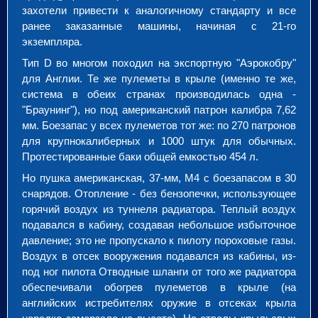
захотели привести к аналогичному стандарту и все
ранее заказанные машины, начиная с 21-го
экземпляра.
Тип D во многом походил на экспортную "Аэрокобру"
для Англии. Те же пулеметы в крыле (именно те же,
система в обеих странах производилась одна -
"Браунинг"), но под американский патрон калибра 7,62
мм. Боезапас у всех пулеметов тот же: по 270 патронов
для крупнокалиберных и 1000 штук для обычных.
Протестированные баки общей емкостью 454 л.
Но пушка американская, 37-мм, М4 с боезапасом в 30
снарядов. Отопление - без бензопечки, использующее
горячий воздух из туннеля радиатора. Теплый воздух
подавался в кабину, создавая небольшое избыточное
давление; это не пропускало к пилоту пороховые газы.
Воздух в отсек вооружения подавался из кабины, из-
под ног пилота Отводные шланги от того же радиатора
обеспечивали обогрев пулеметов в крыле (на
английских истребителях оружие в отсеках крыла