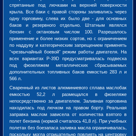
спрятанные под лючками на верхней поверхности
крыла. Все баки с правой стороны заливались через
одну горловину, слева их было две - для основных
баков и резервного отдельно. Штатным являлся
бензин с октановым числом 100. Разрешалось
применение и более низких сортов, но с ограничением
по наддуву и категорическим запрещением применять
"чрезвычайный боевой" режим работы двигателя. На
всех вариантах P-39D предусматривалась подвеска
под фюзеляжем металлических сбрасываемых
дополнительных топливных баков емкостью 283 л и
566 л.
Сваренный из листов алюминиевого сплава маслобак
емкостью 52,2 л размещался в фюзеляже
непосредственно за двигателем. Заливная горловина
находилась под лючком на правом борту. Реальная
заправка маслом зависела от количества взятого в
полет бензина (нормой считалось 41,8 л). При учебных
полетах без боезапаса заливка масла ограничивалась,
поскольку могла отрицательно повлиять на центровку