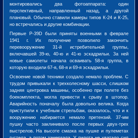
монтировались два фотоаппарата: один
перспективный, направленный назад, а другой
плановый. Обычно ставили камеры типов К-24 и К-25,
но встречались и другие комбинации.
Первые P-39D были приняты военными в феврале
1941 г. Их получение позволило закончить
перевооружение 31-й истребительной группы,
включавшей 39-ю, 40-ю и 41-ю эскадрильи. За ней
новые самолеты начала осваивать 58-я группа, в
которую входили 67-я, 68-я и 69-я эскадрильи.
Освоение новой техники создало немало проблем. С
трудом привыкали к трехколесному шасси, слишком
задняя центровка машины, особенно при полете без
боекомплекта, могла привести к срыву в штопор.
Аварийность поначалу была довольно велика. Когда
приступили к учебным стрельбам, оказалось, что и к
вооружению набирается немало претензий. 37-мм
пушку часто заклинивало после первых двух-трех
выстрелов. На высоте смазка на пушке и пулеметах
густела, а потом замерзала. У пилота не хватало сил