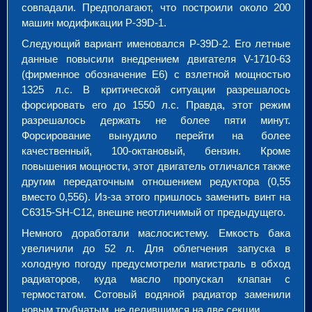
совпадали. Предполагают, что построили около 200
машин модификации P-39D-1.
Следующий вариант именовался P-39D-2. Его летные
данные повысили внедрением двигателя V-1710-63
(фирменное обозначение Е6) с взлетной мощностью
1325 л.с. В критической ситуации разрешалось
форсировать его до 1550 л.с. Правда, этот режим
разрешалось держать не более пяти минут.
Форсирование вынудило перейти на более
качественный, 100-октановый, бензин. Кроме
повышения мощности, этот двигатель отличался также
другим передаточным отношением редуктора (0,55
вместо 0,556). Из-за этого пришлось заменить винт на
C6315-SH-С12, внешне неотличимый от предыдущего.
Немного доработали маслосистему. Емкость бака
увеличили до 52 л. Для облегчения запуска в
холодную погоду предусмотрели магистраль в обход
радиаторов, куда масло пропускал клапан с
термостатом. Сотовый водяной радиатор заменили
новым трубчатым, не делившимся на две секции.