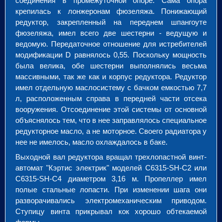
соединения в промежуточной опоре. Сама опора
крепилась к лонжеронам фюзеляжа. Понижающий
редуктор, закрепленный на переднем шпангоуте
фюзеляжа, имел всего две шестерни - ведущую и
ведомую. Передаточное отношение для истребителей
модификации D равнялось 0,55. Поскольку мощность
была велика, обе шестерни выполнялись весьма
массивными, так же как и корпус редуктора. Редуктор
имел отдельную маслосистему с бачком емкостью 7,7
л, расположенным справа в передней части отсека
вооружения. Отсоединение этой системы от основной
объяснялось тем, что в нее заправлялось специальное
редукторное масло, а не моторное. Своего радиатора у
нее не имелось, масло охлаждалось в баке.
Выходной вал редуктора вращал трехлопастной винт-
автомат "Кэртис электрик" моделей C6315-SH-C2 или
C6315-SH-C4 диаметром 3,16 м. Пропеллер имел
полые стальные лопасти. При изменении шага они
разворачивались электромеханическим приводом.
Ступицу винта прикрывал кок хорошо обтекаемой