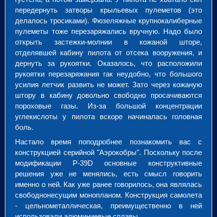
передернуть затворы крыльевых пулеметов (это
делалось тросиками). Фюзеляжные крупнокалиберные
пулеметы тоже перезаряжались вручную. Надо было
открыть застежки-молнии в кожаной шторе,
отделявшей кабину пилота от отсека вооружения, и
дернуть за рукоятки. Оказалось, что расположили
рукоятки перезаряжания гак неудобно, что большого
усилия летчик развить не может. Зато через кожаную
штору в кабину довольно свободно просачиваются
пороховые газы. Из-за большой концентрации
углекислоты у пилота вскоре начиналась головная
боль.
Настало время поподробнее познакомить вас с
конструкцией серийной "Аэрокобры". Поскольку после
модификации P-39D основные конструктивные
решения уже не менялись, есть смысл говорить
именно о ней. Как уже ранее говорилось, она являлась
свободнонесущим монопланом. Конструкция самолета
- цельнометаллическая, преимущественно в ней
использовали алюминиевые сплавы.