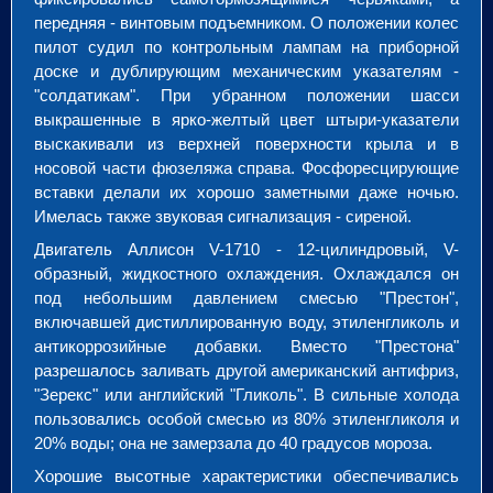
передняя - винтовым подъемником. О положении колес
пилот судил по контрольным лампам на приборной
доске и дублирующим механическим указателям -
"солдатикам". При убранном положении шасси
выкрашенные в ярко-желтый цвет штыри-указатели
выскакивали из верхней поверхности крыла и в
носовой части фюзеляжа справа. Фосфоресцирующие
вставки делали их хорошо заметными даже ночью.
Имелась также звуковая сигнализация - сиреной.
Двигатель Аллисон V-1710 - 12-цилиндровый, V-
образный, жидкостного охлаждения. Охлаждался он
под небольшим давлением смесью "Престон",
включавшей дистиллированную воду, этиленгликоль и
антикоррозийные добавки. Вместо "Престона"
разрешалось заливать другой американский антифриз,
"Зерекс" или английский "Гликоль". В сильные холода
пользовались особой смесью из 80% этиленгликоля и
20% воды; она не замерзала до 40 градусов мороза.
Хорошие высотные характеристики обеспечивались