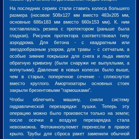
На последних сериях стали ставить колеса большего
размера (носовое 508x127 мм вместо 483x205 мм,
основные 686x183 мм вместо 660x153 мм). К. ним
поставлялась резина с протектором (раньше была
гладкая). Рисунок протектора соответствовал типу
аэродрома. Для бетона - с квадратным или
звездообразным узором, для травы - с сетчатым, а
особые зимние покрышки для снега и льда имели
обратную кривизну (были снаружи не выпуклыми, а
вогнутыми). Давление в новых колесах было выше,
чем в старых, поперечное сечение - сплюснутое
вместо круглого. Амортизаторы основных стоек
закрыли брезентовыми "гармошками".
Чтобы облегчить машину, сняли систему
гидравлической перезарядки пушки. Теперь эту
операцию можно было произвести только на земле;
после осечки в воздухе перезарядка стала
невозможна. Фотокинопулемет перенесли в правое
крыло. Трубы для сброса ракет заменили обычной