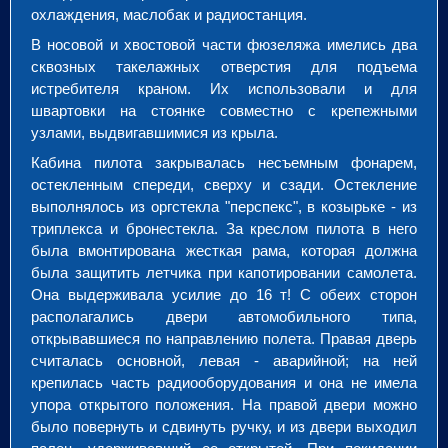
охлаждения, маслобак и радиостанция.
В носовой и хвостовой части фюзеляжа имелись два
сквозных такелажных отверстия для подъема
истребителя краном. Их использовали и для
швартовки на стоянке совместно с крепежными
узлами, выдвигавшимися из крыла.
Кабина пилота закрывалась несъемным фонарем,
остекленным спереди, сверху и сзади. Остекление
выполнялось из оргстекла "перспекс", в козырьке - из
триплекса и бронестекла. За креслом пилота в него
была вмонтирована жесткая рама, которая должна
была защитить летчика при капотировании самолета.
Она выдерживала усилие до 16 т! С обеих сторон
располагались двери автомобильного типа,
открывавшиеся по направлению полета. Правая дверь
считалась основной, левая - аварийной; на ней
крепилась часть радиооборудования и она не имела
упора открытого положения. На правой двери можно
было повернуть и сдвинуть ручку, и из двери выходил