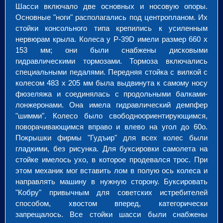
Шасси включало две основных и носовую опоры.
Основные "ноги" располагались под центропланом. Их
стойки консольного типа крепились к усиленным
нервюрам крыла. Колеса у P-39D имели размер 660 х
153 мм; они были снабжены дисковыми
гидравлическими тормозами. Тормоза включались
специальными педалями. Передняя стойка с вилкой с
колесом 483 х 205 мм была выдвинута к самому носу
фюзеляжа и соединялась с продольными балками-
лонжеронами. Она имела гидравлический демпфер
"шимми". Колесо было свободноориентирующимся,
поворачивающимся вправо и влево на угол до 60
о
.
Покрышки фирмы "Гудъир" для всех колес были
гладкими, без рисунка. Для буксировки самолета на
стойке имелось ухо, в которое продевался трос. При
этом механик мог вставить лом в полую ось колеса и
направлять машину в нужную сторону. Буксировать
"Кобру" привычным для советских истребителей
способом, хвостом вперед, категорически
запрещалось. Все стойки шасси были снабжены