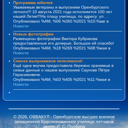
Программа юбилея
Уважаемые ветераны и выпускники Оренбургского
летного!!! 10 августа 2021 года исполняется 100 лет
нашей Летке!!!На плацу училища, по адресу: ул.…
Опубликовано %AM, %06 %360 %2021 %10:%авг
в
Новости
Новые фотографии
Размещены фотографии Виктора Кубракова
предоставленные его дочерью. Большое ей спасибо!
Опубликовано %AM, %18 %269 %2021 %08:%мая
в
Новости
Список выпускников пополнился!
Ещё одна внучка предоставила бережно хранимые в
семье данные о нашем выпускнике Саунове Пётре
Герасимовиче.
Опубликовано %AM, %03 %405 %2021 %11:%мая
в
Новости
© 2026, ОВВАКУЛ - Оренбургское высшее военное
авиационное Краснознаменное училище летчиков
имени И. С. Полбина