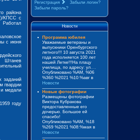
Регистрация
Забыли логин?
Забыли пароль?
го района
б)/КПСС с
 Работал
Новости
каловское
Программа юбилея
ны с июня
Уважаемые ветераны и
выпускники Оренбургского
летного!!! 10 августа 2021
дейского
года исполняется 100 лет
. Штанев
нашей Летке!!!На плацу
чительный
училища, по адресу: ул.…
Опубликовано %AM, %06
%360 %2021 %10:%авг
в
х заданий
Новости
м гвардии
 и медали
Новые фотографии
Размещены фотографии
Виктора Кубракова
1959 году
предоставленные его
дочерью. Большое ей
спасибо!
Опубликовано %AM, %18
%269 %2021 %08:%мая
в
Новости