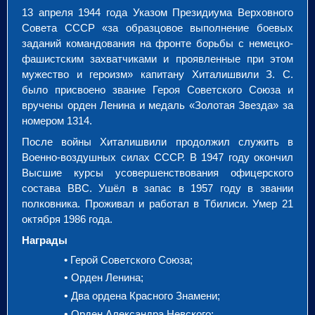
13 апреля 1944 года Указом Президиума Верховного
Совета СССР «за образцовое выполнение боевых
заданий командования на фронте борьбы с немецко-
фашистским захватчиками и проявленные при этом
мужество и героизм» капитану Хиталишвили З. С.
было присвоено звание Героя Советского Союза и
вручены орден Ленина и медаль «Золотая Звезда» за
номером 1314.
После войны Хиталишвили продолжил служить в
Военно-воздушных силах СССР. В 1947 году окончил
Высшие курсы усовершенствования офицерского
состава ВВС. Ушёл в запас в 1957 году в звании
полковника. Проживал и работал в Тбилиси. Умер 21
октября 1986 года.
Награды
• Герой Советского Союза;
•
Орден Ленина;
•
Два ордена Красного Знамени;
•
Орден Александра Невского;