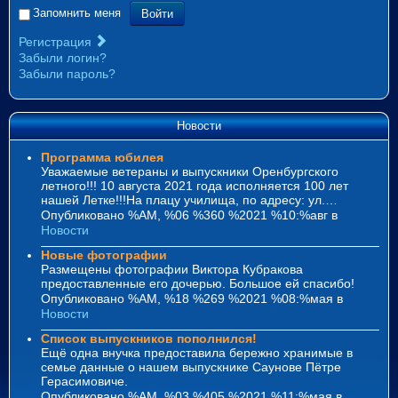
Войти
Запомнить меня
Регистрация
Забыли логин?
Забыли пароль?
Новости
Программа юбилея
Уважаемые ветераны и выпускники Оренбургского
летного!!! 10 августа 2021 года исполняется 100 лет
нашей Летке!!!На плацу училища, по адресу: ул.…
Опубликовано %AM, %06 %360 %2021 %10:%авг
в
Новости
Новые фотографии
Размещены фотографии Виктора Кубракова
предоставленные его дочерью. Большое ей спасибо!
Опубликовано %AM, %18 %269 %2021 %08:%мая
в
Новости
Список выпускников пополнился!
Ещё одна внучка предоставила бережно хранимые в
семье данные о нашем выпускнике Саунове Пётре
Герасимовиче.
Опубликовано %AM, %03 %405 %2021 %11:%мая
в