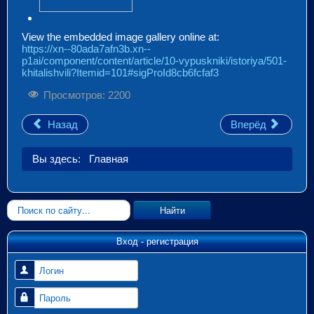
View the embedded image gallery online at:
https://xn--80ada7afn3b.xn--
p1ai/component/content/article/10-vypuskniki/istoriya/501-
khitalishvili?Itemid=101#sigProId8cb6fcfaf3
Просмотров: 2200
Назад
Вперёд
Вы здесь:
Главная
Искать...
Найти
Вход - регистрация
Логин
Пароль