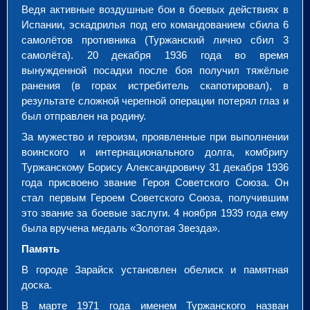
Ведя активные воздушные бои в боевых действиях в
Испании, эскадрилья под его командованием сбила 6
самолётов противника (Туржанский лично сбил 3
самолёта). 20 декабря 1936 года во время
вынужденной посадки после боя получил тяжёлые
ранения (в горах истребитель скапотировал), в
результате сложной черепной операции потерял глаз и
был отправлен на родину.
За мужество и героизм, проявленные при выполнении
воинского и интернационального долга, комбригу
Туржанскому Борису Александровичу 31 декабря 1936
года присвоено звание Героя Советского Союза. Он
стал первым Героем Советского Союза, получившим
это звание за боевые заслуги. 4 ноября 1939 года ему
была вручена медаль «Золотая Звезда».
Память
В городе Зарайск установлен обелиск и памятная
доска.
В марте 1971 года именем Туржанского назван