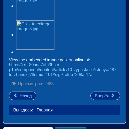
View the embedded image gallery online at:
https://xn--80ada7afn3b.xn--
p1ai/component/content/article/10-vypuskniki/istoriya/487-
turzhanskij?Itemid=101#sigProIdb7208af47a
Просмотров: 2488
Назад
Вперёд
Вы здесь:
Главная