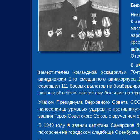
Био
Ник
Кыз
мас
аэр
кре
ави
Оте
К а
заместителем командира эскадрильи 70-г
авиадивизии 1-го смешанного авиакорпуса 
совершил 111 боевых вылетов на бомбардиров
важных объектов, нанеся ему большие потери
Указом Президиума Верховного Совета СССР
нанесении штурмовых ударов по противнику»
звания Героя Советского Союза с вручением о
В 1949 году в звании капитана Самароков б
похоронен на городском кладбище Оренбурга.