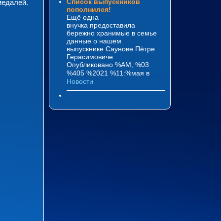
Список выпускников
медалей.
пополнился!
Ещё одна
внучка предоставила
бережно хранимые в семье
данные о нашем
выпускнике Саунове Пётре
Герасимовиче.
Опубликовано %AM, %03
%405 %2021 %11:%мая
в
Новости