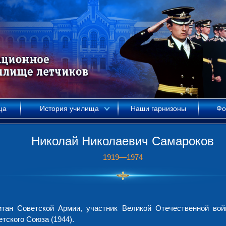
ща
История училища
Наши гарнизоны
Фо
Николай Николаевич Самароков
1919—1974
итан Советской Армии, участник Великой Отечественной вой
тского Союза (1944).