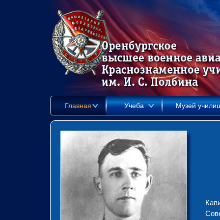
Главная
Учеба
Музей учили
Кап
Сове