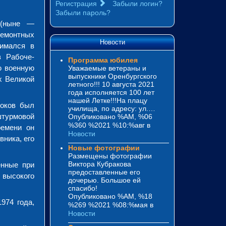
Регистрация
Забыли логин?
Забыли пароль?
 (ныне —
ремонтных
Новости
нимался в
 Рабоче-
Программа юбилея
ю военную
Уважаемые ветераны и
выпускники Оренбургского
х Великой
летного!!! 10 августа 2021
года исполняется 100 лет
нашей Летке!!!На плацу
роков был
училища, по адресу: ул.…
штурмовой
Опубликовано %AM, %06
%360 %2021 %10:%авг
в
ремени он
Новости
ника, его
Новые фотографии
Размещены фотографии
Виктора Кубракова
енные при
предоставленные его
 высокого
дочерью. Большое ей
спасибо!
Опубликовано %AM, %18
974 года,
%269 %2021 %08:%мая
в
Новости