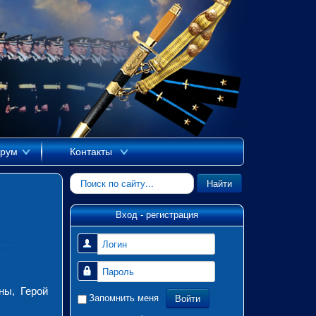
рум
Контакты
Искать...
Найти
Вход - регистрация
Логин
Пароль
ны, Герой
Войти
Запомнить меня