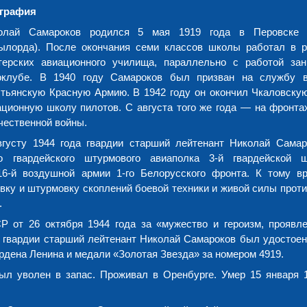
графия
олай Самароков родился 5 мая 1919 года в Перовске
ылорда). После окончания семи классов школы работал в 
терских авиационного училища, параллельно с работой за
оклубе. В 1940 году Самароков был призван на службу в
стьянскую Красную Армию. В 1942 году он окончил Чкаловску
ационную школу пилотов. С августа того же года — на фронта
чественной войны.
вгусту 1944 года гвардии старший лейтенант Николай Сама
о гвардейского штурмового авиаполка 3-й гвардейской 
16-й воздушной армии 1-го Белорусского фронта. К тому в
ку и штурмовку скоплений боевой техники и живой силы против
.
 от 26 октября 1944 года за «мужество и героизм, проявл
 гвардии старший лейтенант Николай Самароков был удостоен
рдена Ленина и медали «Золотая Звезда» за номером 4919.
ыл уволен в запас. Проживал в Оренбурге. Умер 15 января 1