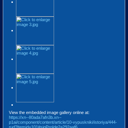
View the embedded image gallery online at:
https://xn--80ada7afn3b.xn--
p1ai/component/content/article/10-vypuskniki/istoriya/444-
rud?Itemid=101#sigProIde2a292aaf6