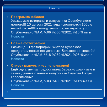
Новости
Программа юбилея
Уважаемые ветераны и выпускники Оренбургского
летного!!! 10 августа 2021 года исполняется 100 лет
нашей Летке!!!На плацу училища, по адресу: ул.…
Опубликовано %AM, %06 %360 %2021 %10:%авг
в
Новости
Новые фотографии
Размещены фотографии Виктора Кубракова
предоставленные его дочерью. Большое ей спасибо!
Опубликовано %AM, %18 %269 %2021 %08:%мая
в
Новости
Список выпускников пополнился!
Ещё одна внучка предоставила бережно хранимые в
семье данные о нашем выпускнике Саунове Пётре
Герасимовиче.
Опубликовано %AM, %03 %405 %2021 %11:%мая
в
Новости