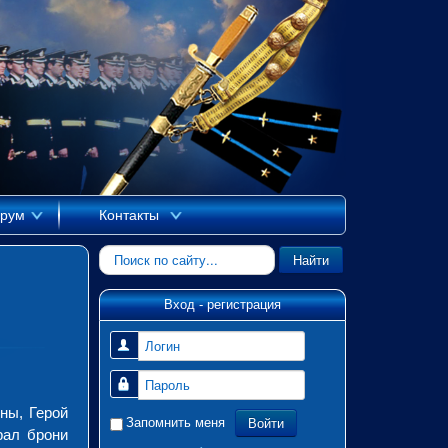
рум
Контакты
Искать...
Найти
Вход - регистрация
Логин
Пароль
ны, Герой
Войти
Запомнить меня
рал брони