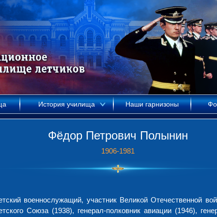
ща
История училища
Наши гарнизоны
Фо
Фёдор Петрович Полынин
1906-1981
етский военнослужащий, участник Великой Отечественной вой
етского Союза (1938), генерал-полковник авиации (1946), гене