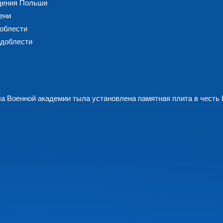
дения Польши
ени
доблести
 доблести
 Военной академии тыла установлена памятная плита в честь 