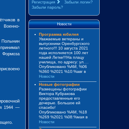
Регистрация
Забыли логин?
Забыли пароль?
ётчиков в
Новости
 Военно-
Программа юбилея
Уважаемые ветераны и
. Полынин
выпускники Оренбургского
принимал
летного!!! 10 августа 2021
года исполняется 100 лет
 Формоза
нашей Летке!!!На плацу
училища, по адресу: ул.…
Опубликовано %AM, %06
присвоено
%360 %2021 %10:%авг
в
Новости
Новые фотографии
Размещены фотографии
Виктора Кубракова
предоставленные его
ировочной
дочерью. Большое ей
ря 1944 —
спасибо!
Опубликовано %AM, %18
%269 %2021 %08:%мая
в
Новости
ющего.