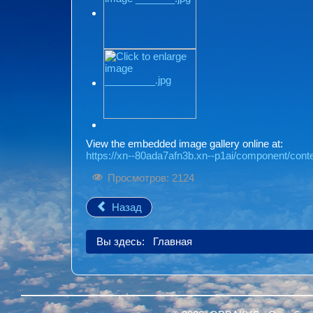
View the embedded image gallery online at:
https://xn--80ada7afn3b.xn--p1ai/component/conte
Просмотров: 2124
Назад
Вы здесь:
Главная