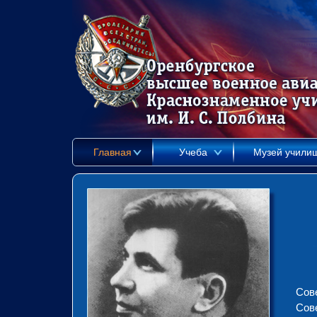
Главная
Учеба
Музей учили
Сов
Сов