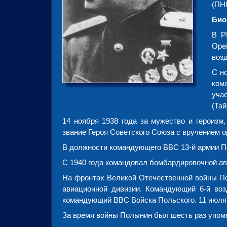
(ПН
Био
В Р
Оре
возд
С н
ком
уча
(Тай
14 ноября 1938 года за мужество и героизм
звание Героя Советского Союза с вручением о
В должности командующего ВВС 13-й армии П
С 1940 года командовал бомбардировочной ав
На фронтах Великой Отечественной войны По
авиационной дивизии. Командующий 6-й воз
командующий ВВС Войска Польского. 11 июля 
За время войны Полынин был шесть раз упомя