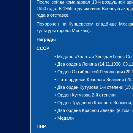
После войны командовал 13-й воздушной арми
1950 года. В 1955 году окончил Военную ака
года в отставке.
Похоронен на Кунцевском кладбище Москвы
культуры города Москвы).
Награды
СССР
• Медаль «Золотая Звезда» Героя Сов
•
Два ордена Ленина (14.11.1938, 03.11
•
Орден Октябрьской Революции (20.1
•
Пять орденов Красного Знамени (25.11
•
Два орден Кутузова 1-й степени (19.0
•
Орден Кутузова 2-й степени;
•
Орден Трудового Красного Знамени;
•
Два ордена Красной Звезды (в том ч
•
Медали
ПНР