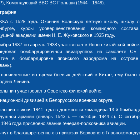
Р), Командующий ВВС ВС Польши (1944—1949).
графия
ККА с 1928 года. Окончил Вольскую лётную школу, школу л
нбурге, курсы усовершенствования командного состава
ушной академии имени Н. Е. Жуковского в 1935 году.
оября 1937 по апрель 1938 участвовал в Японо-китайской войне
андовал бомбардировочной авиагруппой: на самолёте СБ 
стие в бомбардировке японского аэродрома на острове
вань).
, проявленные во время боевых действий в Китае, ему было 
рдена Ленина.
олынин участвовал в Советско-финской войне.
иационной дивизией в Белорусском военном округе.
лынин c июня 1941 года в должности командира 13-й бомбард
душной армией (январь 1943 г. — октябрь 1944 г.). С октяб
1946 года присвоено звание генерал-полковника авиации.
нут в благодарственных в приказах Верховного Главнокоманду