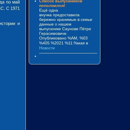
Список выпускников
да по май
пополнился!
С. С 1971
Ещё одна
внучка предоставила
бережно хранимые в семье
истории и
данные о нашем
выпускнике Саунове Пётре
Герасимовиче.
Опубликовано %AM, %03
%405 %2021 %11:%мая
в
Новости