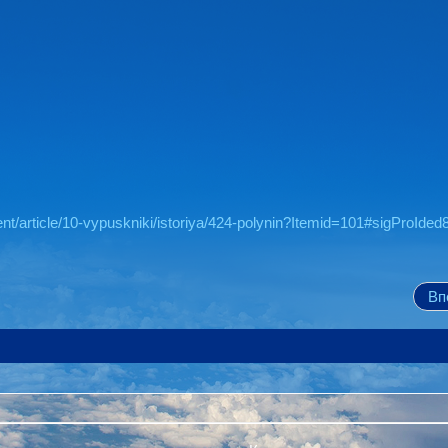
nt/article/10-vypuskniki/istoriya/424-polynin?Itemid=101#sigProIde
Вп