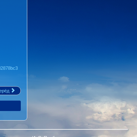
d82878bc3
ерёд