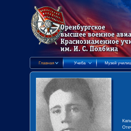
Главная
Учеба
Музей учили
Кап
Отеч