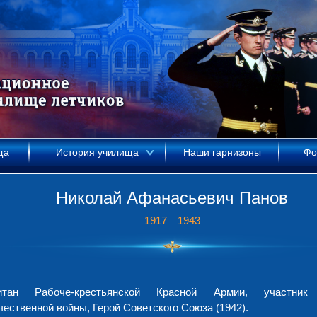
ща
История училища
Наши гарнизоны
Фо
Николай Афанасьевич Панов
1917—1943
итан Рабоче-крестьянской Красной Армии, участник
ественной войны, Герой Советского Союза (1942).