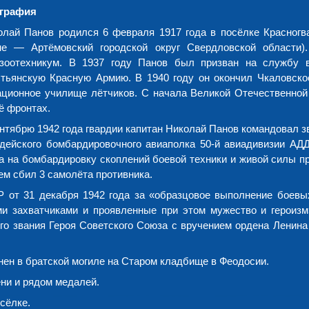
графия
олай Панов родился 6 февраля 1917 года в посёлке Красногв
не — Артёмовский городской округ Свердловской области)
озоотехникум. В 1937 году Панов был призван на службу 
стьянскую Красную Армию. В 1940 году он окончил Чкаловско
ационное училище лётчиков. С начала Великой Отечественно
ё фронтах.
нтябрю 1942 года гвардии капитан Николай Панов командовал з
рдейского бомбардировочного авиаполка 50-й авиадивизии АД
 на бомбардировку скоплений боевой техники и живой силы пр
ем сбил 3 самолёта противника.
 от 31 декабря 1942 года за «образцовое выполнение боевы
и захватчиками и проявленные при этом мужество и героизм
го звания Героя Советского Союза с вручением ордена Ленина
онен в братской могиле на Старом кладбище в Феодосии.
ни и рядом медалей.
сёлке.