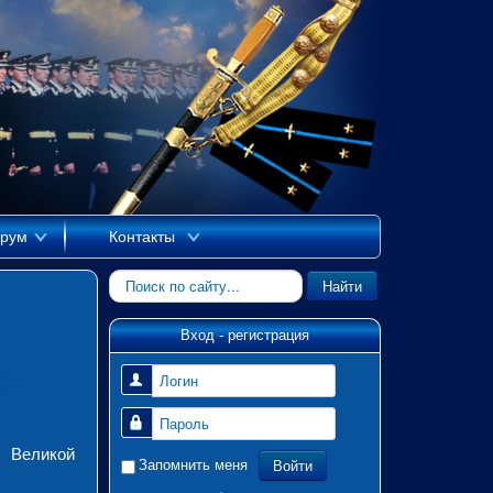
рум
Контакты
Искать...
Найти
Вход - регистрация
Логин
Пароль
 Великой
Войти
Запомнить меня