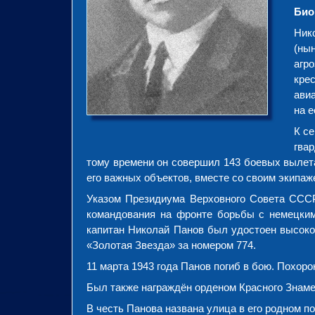
Био
Ник
(ны
агр
кре
ави
на е
К се
гва
тому времени он совершил 143 боевых вылета
его важных объектов, вместе со своим экипаж
Указом Президиума Верховного Совета СССР
командования на фронте борьбы с немецким
капитан Николай Панов был удостоен высоко
«Золотая Звезда» за номером 774.
11 марта 1943 года Панов погиб в бою. Похор
Был также награждён орденом Красного Знаме
В честь Панова названа улица в его родном по