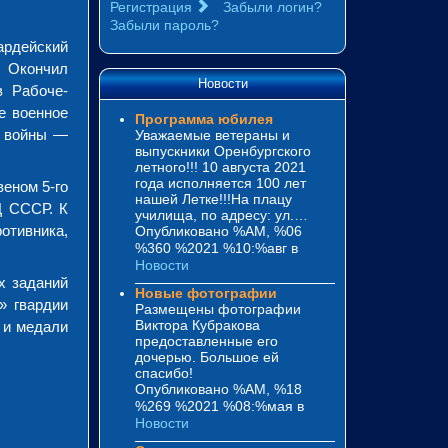
Регистрация
Забыли логин?
Забыли пароль?
ардейский
. Окончил
Новости
в Рабоче-
е военное
Программа юбилея
й войны —
Уважаемые ветераны и
выпускники Оренбургского
летного!!! 10 августа 2021
года исполняется 100 лет
веном 5-го
нашей Летке!!!На плацу
Д СССР. К
училища, по адресу: ул.…
отивника,
Опубликовано %AM, %06
%360 %2021 %10:%авг
в
Новости
х заданий
Новые фотографии
» гвардии
Размещены фотографии
Виктора Кубракова
 и медали
предоставленные его
дочерью. Большое ей
спасибо!
Опубликовано %AM, %18
%269 %2021 %08:%мая
в
Новости