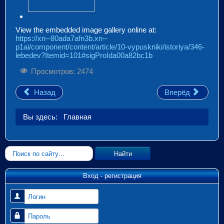
View the embedded image gallery online at:
https://xn--80ada7afn3b.xn--
p1ai/component/content/article/10-vypuskniki/istoriya/346-
lebedev?Itemid=101#sigProIda00a82bc1b
Просмотров: 2474
Назад
Вперёд
Вы здесь:
Главная
Искать...
Найти
Вход - регистрация
Логин
Пароль