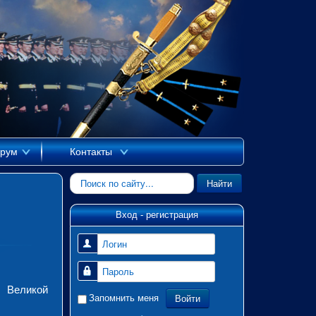
рум
Контакты
Искать...
Найти
Вход - регистрация
Логин
Пароль
 Великой
Войти
Запомнить меня