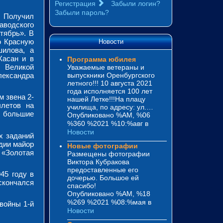
Регистрация
Забыли логин?
Забыли пароль?
. Получил
водского
тябрь». В
ю Красную
Новости
илова, а
Хасан и в
Программа юбилея
 Великой
Уважаемые ветераны и
лександра
выпускники Оренбургского
летного!!! 10 августа 2021
года исполняется 100 лет
 звена 2-
нашей Летке!!!На плацу
ылетов на
училища, по адресу: ул.…
у большие
Опубликовано %AM, %06
%360 %2021 %10:%авг
в
Новости
х заданий
дии майор
Новые фотографии
 «Золотая
Размещены фотографии
Виктора Кубракова
предоставленные его
45 году в
дочерью. Большое ей
скончался
спасибо!
Опубликовано %AM, %18
%269 %2021 %08:%мая
в
войны 1-й
Новости