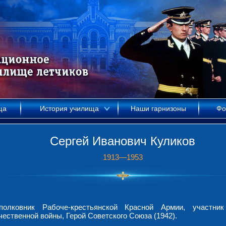
ща
История училища
Наши гарнизоны
Фо
Сергей Иванович Куликов
1913—1953
полковник Рабоче-крестьянской Красной Армии, участник
ественной войны, Герой Советского Союза (1942).