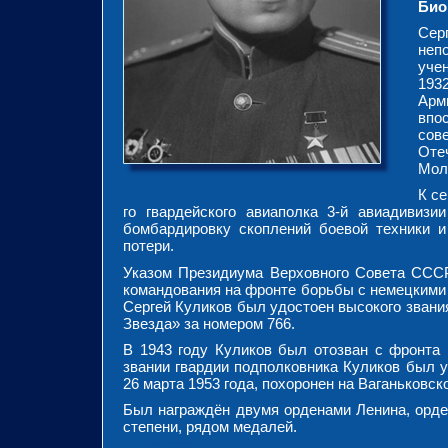
Био
Сер
неп
уче
193
Арм
впо
сов
Оте
Мол
К с
го гвардейского авиаполка 3-й авиадиви
бомбардировку скоплений боевой техники и
потери.
Указом Президиума Верховного Совета СССР
командования на фронте борьбы с немецкими 
Сергей Куликов был удостоен высокого звани
Звезда» за номером 766.
В 1943 году Куликов был отозван с фронта
звании гвардии подполковника Куликов был у
26 марта 1953 года, похоронен на Ваганьковс
Был награждён двумя орденами Ленина, орде
степени, рядом медалей.