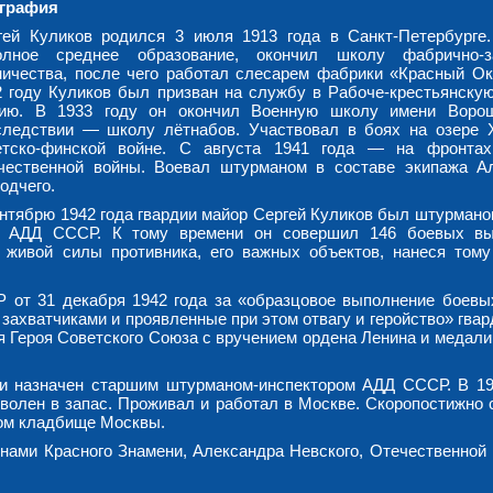
графия
гей Куликов родился 3 июля 1913 года в Санкт-Петербурге
олное среднее образование, окончил школу фабрично-за
ничества, после чего работал слесарем фабрики «Красный Ок
2 году Куликов был призван на службу в Рабоче-крестьянску
ию. В 1933 году он окончил Военную школу имени Ворош
следствии — школу лётнабов. Участвовал в боях на озере 
етско-финской войне. С августа 1941 года — на фронтах
чественной войны. Воевал штурманом в составе экипажа А
одчего.
ентябрю 1942 года гвардии майор Сергей Куликов был штурманом
зии АДД СССР. К тому времени он совершил 146 боевых в
 живой силы противника, его важных объектов, нанеся том
 от 31 декабря 1942 года за «образцовое выполнение боевы
захватчиками и проявленные при этом отвагу и геройство» гвар
я Героя Советского Союза с вручением ордена Ленина и медали
 и назначен старшим штурманом-инспектором АДД СССР. В 19
волен в запас. Проживал и работал в Москве. Скоропостижно 
ком кладбище Москвы.
нами Красного Знамени, Александра Невского, Отечественной 