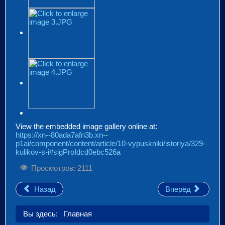
View the embedded image gallery online at:
https://xn--80ada7afn3b.xn--
p1ai/component/content/article/10-vypuskniki/istoriya/329-
kulikov-s-i#sigProIdcd0ebc526a
Просмотров: 2111
Назад
Вперёд
Вы здесь:
Главная