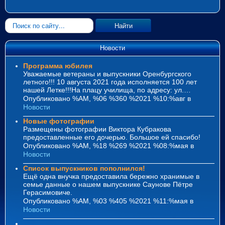
Искать...
Найти
Новости
Программа юбилея
Уважаемые ветераны и выпускники Оренбургского
летного!!! 10 августа 2021 года исполняется 100 лет
нашей Летке!!!На плацу училища, по адресу: ул.…
Опубликовано %AM, %06 %360 %2021 %10:%авг
в
Новости
Новые фотографии
Размещены фотографии Виктора Кубракова
предоставленные его дочерью. Большое ей спасибо!
Опубликовано %AM, %18 %269 %2021 %08:%мая
в
Новости
Список выпускников пополнился!
Ещё одна внучка предоставила бережно хранимые в
семье данные о нашем выпускнике Саунове Пётре
Герасимовиче.
Опубликовано %AM, %03 %405 %2021 %11:%мая
в
Новости