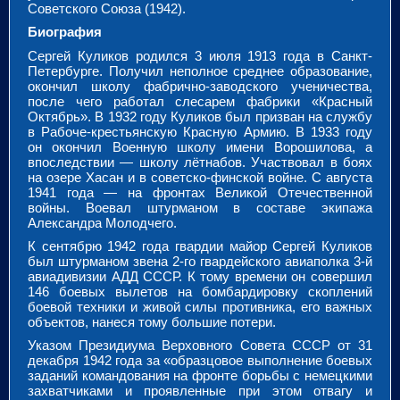
Советского Союза (1942).
Биография
Сергей Куликов родился 3 июля 1913 года в Санкт-
Петербурге. Получил неполное среднее образование,
окончил школу фабрично-заводского ученичества,
после чего работал слесарем фабрики «Красный
Октябрь». В 1932 году Куликов был призван на службу
в Рабоче-крестьянскую Красную Армию. В 1933 году
он окончил Военную школу имени Ворошилова, а
впоследствии — школу лётнабов. Участвовал в боях
на озере Хасан и в советско-финской войне. С августа
1941 года — на фронтах Великой Отечественной
войны. Воевал штурманом в составе экипажа
Александра Молодчего.
К сентябрю 1942 года гвардии майор Сергей Куликов
был штурманом звена 2-го гвардейского авиаполка 3-й
авиадивизии АДД СССР. К тому времени он совершил
146 боевых вылетов на бомбардировку скоплений
боевой техники и живой силы противника, его важных
объектов, нанеся тому большие потери.
Указом Президиума Верховного Совета СССР от 31
декабря 1942 года за «образцовое выполнение боевых
заданий командования на фронте борьбы с немецкими
захватчиками и проявленные при этом отвагу и