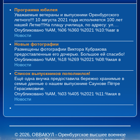
Программа юбилея
Уважаемые ветераны и выпускники Оренбургского
летного!!! 10 августа 2021 года исполняется 100 лет
нашей Летке!!!На плацу училища, по адресу: ул.…
Опубликовано %AM, %06 %360 %2021 %10:%авг
в
Новости
Новые фотографии
Размещены фотографии Виктора Кубракова
предоставленные его дочерью. Большое ей спасибо!
Опубликовано %AM, %18 %269 %2021 %08:%мая
в
Новости
Список выпускников пополнился!
Ещё одна внучка предоставила бережно хранимые в
семье данные о нашем выпускнике Саунове Пётре
Герасимовиче.
Опубликовано %AM, %03 %405 %2021 %11:%мая
в
Новости
© 2026, ОВВАКУЛ - Оренбургское высшее военное
авиационное Краснознаменное училище летчиков