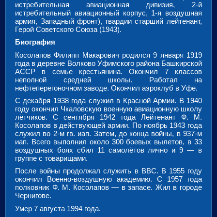
истребительная авиационная дивизия, 2-й
истребительный авиационный корпус, 1-я воздушная
армия, Западный фронт), гвардии старший лейтенант,
Герой Советского Союза (1943).
Биография
Косолапов Филипп Макарович родился 9 января 1919
года в деревне Волково Уфимского района Башкирской
АССР в семье крестьянина. Окончил 7 классов
неполной средней школы. Работал на
нефтеперегоночном заводе. Окончил аэроклуб в Уфе.
С декабря 1938 года служил в Красной Армии. В 1940
году окончил Чкаловскую военную авиационную школу
лётчиков. С сентября 1942 года Лейтенант Ф. М.
Косолапов в действующей армии. По ноябрь 1943 года
служил во 2-м гв. иап. Затем, до конца войны, в 937-м
иап. Всего выполнил около 300 боевых вылетов, в 33
воздушных боях сбил 11 самолётов лично и 9 — в
группе с товарищами.
После войны продолжал служить в ВВС. В 1955 году
окончил Военно-воздушную академию. С 1957 года
полковник Ф. М. Косолапов — в запасе. Жил в городе
Чернигове.
Умер 7 августа 1994 года.