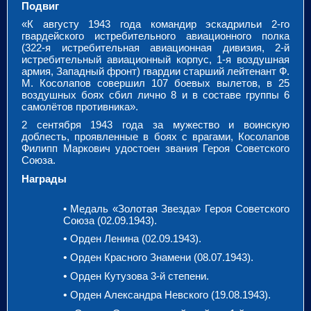
Подвиг
«К августу 1943 года командир эскадрильи 2-го
гвардейского истребительного авиационного полка
(322-я истребительная авиационная дивизия, 2-й
истребительный авиационный корпус, 1-я воздушная
армия, Западный фронт) гвардии старший лейтенант Ф.
М. Косолапов совершил 107 боевых вылетов, в 25
воздушных боях сбил лично 8 и в составе группы 6
самолётов противника».
2 сентября 1943 года за мужество и воинскую
доблесть, проявленные в боях с врагами, Косолапов
Филипп Маркович удостоен звания Героя Советского
Союза.
Награды
• Медаль «Золотая Звезда» Героя Советского
Союза (02.09.1943).
•
Орден Ленина (02.09.1943).
•
Орден Красного Знамени (08.07.1943).
•
Орден Кутузова 3-й степени.
•
Орден Александра Невского (19.08.1943).