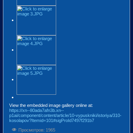
View the embedded image gallery online at:
https://xn--80ada7afn3b.xn--
p1ai/component/content/article/10-vypuskniki/istoriya/310-
kosolapov?Itemid=101#sigProId7497f291b7
Просмотров: 1965