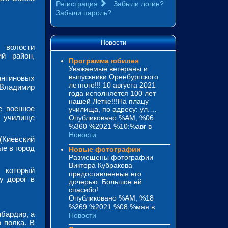
Регистрация
Забыли логин?
Забыли пароль?
Новости
 волости
ий район,
Программа юбилея
Уважаемые ветераны и
выпускники Оренбургского
антиновых
летного!!! 10 августа 2021
у Владимир
года исполняется 100 лет
нашей Летке!!!На плацу
е военное
училища, по адресу: ул.…
е училище
Опубликовано %AM, %06
%360 %2021 %10:%авг
в
Новости
(Киевский
е в город
Новые фотографии
Размещены фотографии
Виктора Кубракова
, который
предоставленные его
у дорог в
дочерью. Большое ей
спасибо!
Опубликовано %AM, %18
%269 %2021 %08:%мая
в
мбардир, а
Новости
 полка. В