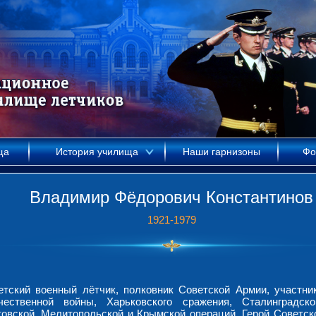
ща
История училища
Наши гарнизоны
Фо
Владимир Фёдорович Конс­тан­ти­нов
1921-1979
етский военный лётчик, полковник Советской Армии, участни
чественной войны, Харьковского сражения, Сталинградск
товской, Мелитопольской и Крымской операций. Герой Советск