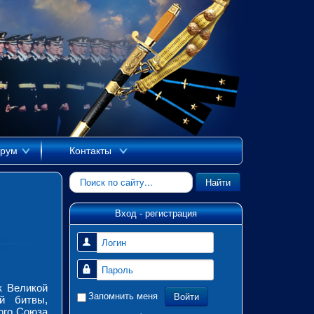
рум
Контакты
Искать...
Найти
Вход - регистрация
Логин
Пароль
к Великой
Войти
Запомнить меня
ой битвы,
ого Союза