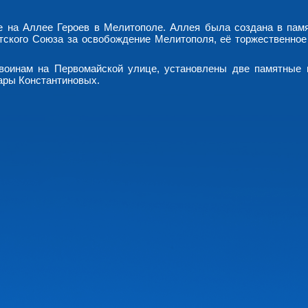
е на Аллее Героев в Мелитополе. Аллея была создана в памя
тского Союза за освобождение Мелитополя, её торжественное
воинам на Первомайской улице, установлены две памятные 
ары Константиновых.