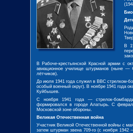
(194
Био
Дет
Род
Нов
Твер
В 1
пере
зак
В Рабоче-крестьянской Красной армии с ок
авиационное училище штурманов (ныне — О
лётчиков).
До июля 1941 года служил в ВВС стрелком-
особый военный округ). В ноябре 1941 года 
Куйбышев.
С ноября 1941 года — стрелок-бомбардир
формировался в городе Алатырь. С февраля
Московской зоне обороны.
Великая Отечественная война
Участник Великой Отечественной войны с мая 
затем штурман звена 709-го (с ноября 1942 