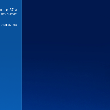
ть о 87-и
 открытие
плиты, на