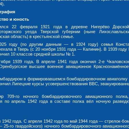
4).
графия
ство и юность
ился 22 февраля 1921 года в деревне Нигерёво Дорской
оторжского уезда Тверской губернии (ныне Лихославльск
ская область) в крестьянской семье.
925 году (по другим данным — в 1924 году) семья Конст
ехала в Тверь (с 20 ноября 1931 года — Калинин). В 1939 год
ончил 10 классов средней школы № 1.
тября 1939 года. В апреле 1941 года окончил 2-е Чкаловско
ренбургское высшее военное авиационное Краснознамённо
бомбардиром в формировавшемся бомбардировочном авиаполку 
окончил Липецкие курсы усовершенствования ВВС, эвакуированны
 709-го ночного бомбардировочного авиационного полка
 по апрель 1942 года в составе полка вёл ночную разведк
1942 года. С апреля 1942 года по май 1944 года — стрелок-бо
— 25-го гвардейского) ночного бомбардировочного авиационного