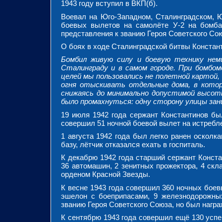
1943 году вступил в ВКП(б).
Воевал на Юго-Западном, Сталинградском, 
боевых вылетов на самолёте У-2 на бомбар
представления к званию Героя Советского Сою
О боях в ходе Сталинградской битвы Констан
Бомбил живую силу и боевую технику немц
Сталинграду и в самом городе. При бомбо
целей мы пользовались не полетной картой, 
огня отыскивать отдельные дома, в кото
снижаясь до минимально допустимой высоты
было промахнуться: одну сторону улицы зан
19 июля 1942 года сержант Константинов б
совершил 51 ночной боевой вылет на истребле
1 августа 1942 года был легко ранен осколк
базу, лётчик отказался ехать в госпиталь.
К декабрю 1942 года старший сержант Конст
36 автомашин, 2 зенитных прожектора, 4 скл
орденом Красной Звезды.
К весне 1943 года совершил 360 ночных боев
эшелон с боеприпасами, 9 железнодорожных
званию Героя Советского Союза, но был нагр
К сентябрю 1943 года совершил ещё 130 успе