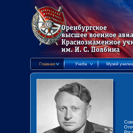
Главная
Учеба
Музей учили
Сов
Оте
Рос