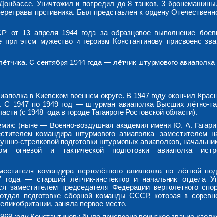
 Донбассе. Уничтожил и повредил до 8 танков, 3 бронемашины,
 переправы противника. Был представлен к ордену Отечественно
.
Р от 13 апреля 1944 года за образцовое выполнение боев
 при этом мужество и героизм Константинову присвоено зва
лётчика. С сентября 1944 года — лётчик штурмового авиаполка
иаполка в Киевском военном округе. В 1947 году окончил Крас
С 1947 по 1949 год — штурман авиаполка Высших лётно-та
сти (с 1948 года в городе Таганроге Ростовской области).
емию (ныне — Военно-воздушная академия имени Ю. А. Гагарин
стителем командира штурмового авиаполка, заместителем н
душно-стрелковой подготовки штурмовых авиаполков, начальни
ом огневой и тактической подготовки авиаполка истре
естителя командира вертолётного авиаполка по лётной под
7 года — старший лётчик-инспектор и начальник отдела У
ся заместителем председателя Федерации вертолетного спо
 отдал подготовке сборной команды СССР, которая в соревн
Великобритании, заняла первое место.
 1969 году Константинову было присвоено воинское звание «полк