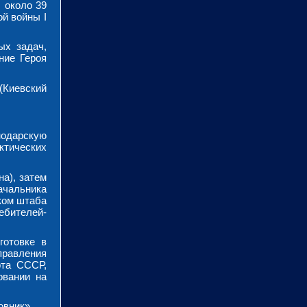
 около 39
й войны I
ых задач,
ние Героя
 (Киевский
нодарскую
ктических
а), затем
ачальника
ком штаба
бителей-
готовке в
правления
рта СССР,
овании на
овник».