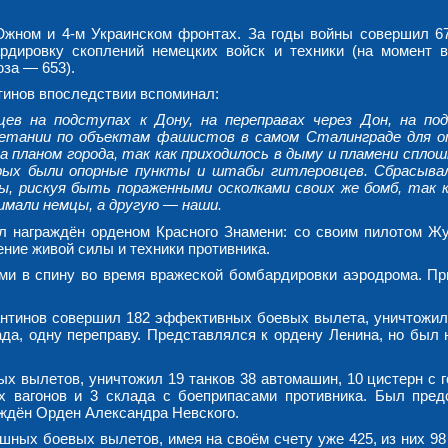
Южном и 4-м Украинском фронтах. За годы войны совершил 6
дировку скоплений немецких войск и техники (на момент в
за — 653).
тинов впоследствии вспоминал:
ев на подступах к Дону, на переправах через Дон, на по
метании по объектам фашистов в самом Сталинграде для 
а планом города, так как приходилось в дыму и пламени сплош
рых были опорные пункты и штабы гитлеровцев. Сбрасыва
, рискуя быть пораженными осколками своих же бомб, так к
имали немцы, а другую — наши.
ыл награждён орденом Красного Знамени: со своим пилотом Ж
ние живой силы и техники противника.
ами в спину во время вражеской бомбардировки аэродрома. Пр
антинов совершил 182 эффективных боевых вылета, уничтожил 
ада, одну переправу. Представлялся к ордену Ленина, но был 
ых вылетов, уничтожил 19 танков 38 автомашин, 10 цистерн с г
 вагонов и 3 склада с боеприпасами противника. Был пред
аждён Орден Александра Невского.
шных боевых вылетов, имея на своём счету уже 425, из них 98