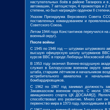
наступательных боёв в районе Таганрога и в
автомашин, 7 автоцистерн, 4 прожектора и 2
степени, но был награждён орденом II степени
Указом Президиума Верховного Совета ССС
поставленных командованием и проявленные
Советского Союза.
Летом 1944 года Константинов переучился на 
военный округ).
После войны
С 1945 по 1946 год — штурман штурмового ав
высшую офицерскую школу штурманов ВВС. 
курсов ВВС в городе Люберцы Московской обла
В 1953 году окончил Военно-воздушную акад
служил в Белорусском военном округе заме
штаба, старшим лётчиком и начальником воз
истребительного авиаполка и начальник
бомбардировщиков.
С 1962 по 1967 год занимал должность зам
Закавказском военном округе. С июля 196
авиационного спорта ЦК ДОСААФ[2]. Являл
способствовал его развитию. Много сил он
первенство мира в 1973 году, проходившем в 
С 1967 года — военный лётчик 1-го класса. В