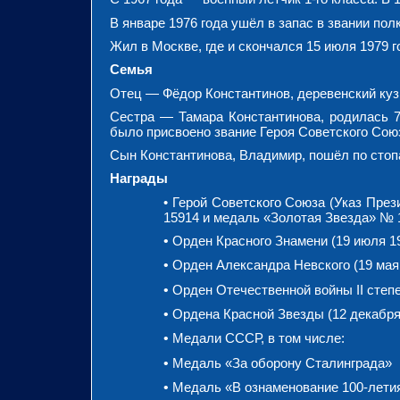
В январе 1976 года ушёл в запас в звании пол
Жил в Москве, где и скончался 15 июля 1979 
Семья
Отец — Фёдор Константинов, деревенский куз
Сестра — Тамара Константинова, родилась 7 
было присвоено звание Героя Советского Союз
Сын Константинова, Владимир, пошёл по стопа
Награды
• Герой Советского Союза (Указ Пре
15914 и медаль «Золотая Звезда» № 
•
Орден Красного Знамени (19 июля 19
•
Орден Александра Невского (19 мая 
•
Орден Отечественной войны II степе
•
Ордена Красной Звезды (12 декабря 
•
Медали СССР, в том числе:
•
Медаль «За оборону Сталинграда»
•
Медаль «В ознаменование 100-лети