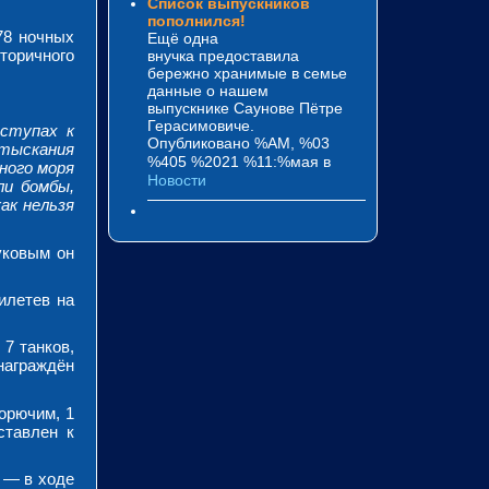
Список выпускников
пополнился!
78 ночных
Ещё одна
торичного
внучка предоставила
бережно хранимые в семье
данные о нашем
выпускнике Саунове Пётре
Герасимовиче.
дступах к
Опубликовано %AM, %03
отыскания
%405 %2021 %11:%мая
в
ного моря
Новости
ли бомбы,
ак нельзя
уковым он
илетев на
7 танков,
награждён
орючим, 1
ставлен к
 — в ходе