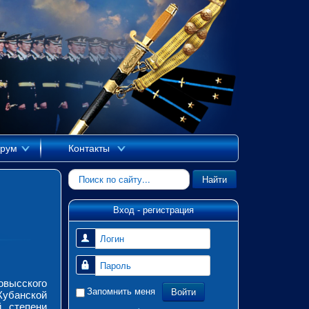
рум
Контакты
Искать...
Найти
Вход - регистрация
Логин
Пароль
овысского
Войти
Запомнить меня
убанской
й степени