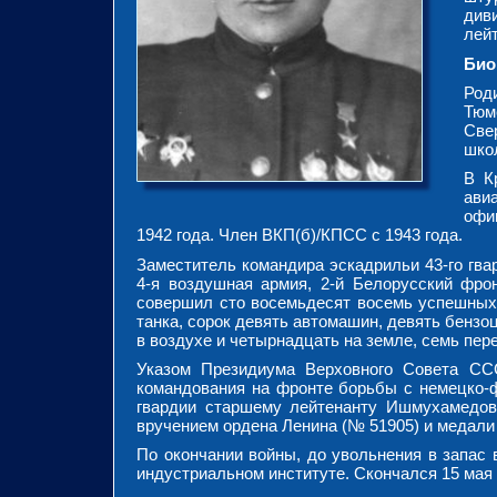
див
лейт
Био
Род
Тюм
Све
шко
В К
ави
офи
1942 года. Член ВКП(б)/КПСС с 1943 года.
Заместитель командира эскадрильи 43-го гва
4-я воздушная армия, 2-й Белорусский фро
совершил сто восемьдесят восемь успешных
танка, сорок девять автомашин, девять бензоц
в воздухе и четырнадцать на земле, семь пер
Указом Президиума Верховного Совета СС
командования на фронте борьбы с немецко-
гвардии старшему лейтенанту Ишмухамедов
вручением ордена Ленина (№ 51905) и медали
По окончании войны, до увольнения в запас 
индустриальном институте. Скончался 15 мая