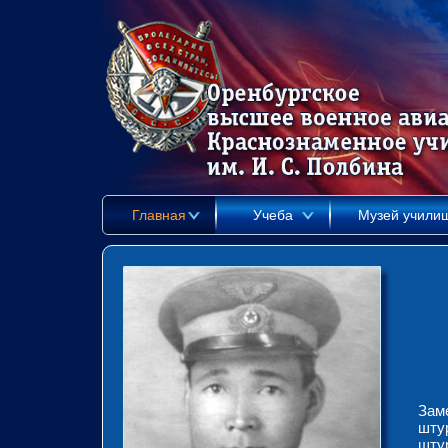
Главная
Учеба
Музей учили
Зам
шту
шту