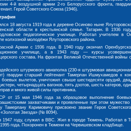
изии 4-й воздушной армии 2-го Белорусского фронта, гварди
енант. Герой Советского Союза (1946).
графия
ился 18 августа 1919 года в деревне Осиново ныне Ялуторовско
енской области в крестьянской семье. Татарин. В 1936 год
рдловское педагогическое училище. Работал учителем в О
ле колхозной молодёжи Ялуторовского района.
расной Армии с 1936 года. В 1940 году окончил Оренбургско
ационное училище, а в 1943 году — курсы усовершенс
церского состава. На фронтах Великой Отечественной войны 
рдейского штурмового авиаполка (230-я штурмовая авиационная
нт) гвардии старший лейтенант Тамерлан Ишмухамедов к ко
 боевых вылетов, уничтожил свыше шестидесяти орудий, два
истерн, четырнадцать вагонов, пять дзотов, шесть катеров, од
еправ и много живой силы противника.
СР от 15 мая 1946 года за образцовое выполнение боевы
фашистскими захватчиками и проявленные при этом мужество 
у Тамерлану Каримовичу присвоено звание Героя Советског
 «Золотая Звезда» (№ 8094).
в 1947 году, служил в ВВС. Жил в городе Тюмень. Работал в 
 1995 года. Похоронен в Тюмени на Червишевском кладбище.