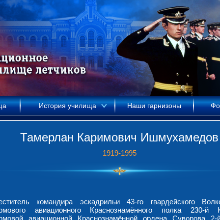
ща
История училища
Наши гарнизоны
Фо
Тамерлан Каримович Ишмухамедов
1919-1995
еститель командира эскадрильи 43-го гвардейского Волк
рмового авиационного Краснознамённого полка 230-й К
рмовой авиационной Краснознамённой ордена Суворова 2-