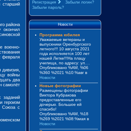
Регистрация
Забыли логин?
и старший
Забыли пароль?
го района
Новости
у окончил
синовской
Программа юбилея
Уважаемые ветераны и
выпускники Оренбургского
е военно-
летного!!! 10 августа 2021
твования
года исполняется 100 лет
с февраля
нашей Летке!!!На плацу
училища, по адресу: ул.…
Опубликовано %AM, %06
 дивизия,
%360 %2021 %10:%авг
в
нцу войны
Новости
дцать два
ин самолёт
Новые фотографии
Размещены фотографии
Виктора Кубракова
х заданий
предоставленные его
и героизм
дочерью. Большое ей
о Союза с
спасибо!
Опубликовано %AM, %18
%269 %2021 %08:%мая
в
Тюменском
Новости