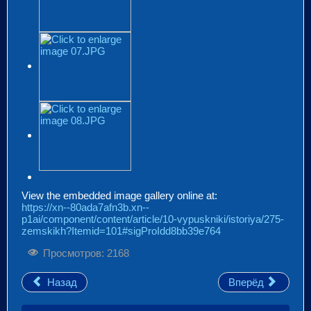
View the embedded image gallery online at:
https://xn--80ada7afn3b.xn--
p1ai/component/content/article/10-vypuskniki/istoriya/275-
zemskikh?Itemid=101#sigProIdd8bb39e764
Просмотров: 2168
Назад
Вперёд