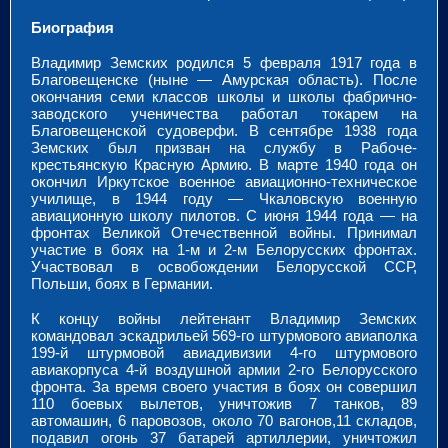
Биография
Владимир Земских родился 5 февраля 1917 года в
Благовещенске (ныне — Амурская область). После
окончания семи классов школы и школы фабрично-
заводского ученичества работал токарем на
Благовещенской судоверфи. В сентябре 1938 года
Земских был призван на службу в Рабоче-
крестьянскую Красную Армию. В марте 1940 года он
окончил Иркутское военное авиационно-техническое
училище, в 1944 году — Чкаловскую военную
авиационную школу пилотов. С июня 1944 года — на
фронтах Великой Отечественной войны. Принимал
участие в боях на 1-м и 2-м Белорусских фронтах.
Участвовал в освобождении Белорусской ССР,
Польши, боях в Германии.
К концу войны лейтенант Владимир Земских
командовал эскадрильей 569-го штурмового авиаполка
199-й штурмовой авиадивизии 4-го штурмового
авиакорпуса 4-й воздушной армии 2-го Белорусского
фронта. За время своего участия в боях он совершил
110 боевых вылетов, уничтожив 7 танков, 89
автомашин, 6 паровозов, около 70 вагонов,11 складов,
подавил огонь 37 батарей артиллерии, уничтожил