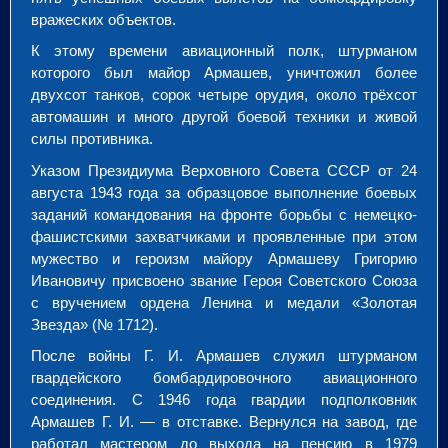
вражеских объектов.
К этому времени авиационный полк, штурманом
которого был майор Армашев, уничтожил более
двухсот танков, сорок четыре орудия, около трёхсот
автомашин и много другой боевой техники и живой
силы противника.
Указом Президиума Верховного Совета СССР от 24
августа 1943 года за образцовое выполнение боевых
заданий командования на фронте борьбы с немецко-
фашистскими захватчиками и проявленные при этом
мужество и героизм майору Армашеву Григорию
Ивановичу присвоено звание Героя Советского Союза
с вручением ордена Ленина и медали «Золотая
Звезда» (№ 1712).
После войны Г. И. Армашев служил штурманом
гвардейского бомбардировочного авиационного
соединения. С 1946 года гвардии подполковник
Армашев Г. И. — в отставке. Вернулся на завод, где
работал мастером до выхода на пенсию в 1979