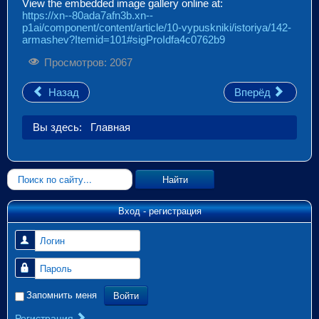
View the embedded image gallery online at:
https://xn--80ada7afn3b.xn--
p1ai/component/content/article/10-vypuskniki/istoriya/142-
armashev?Itemid=101#sigProIdfa4c0762b9
Просмотров: 2067
Назад
Вперёд
Вы здесь:
Главная
Искать...
Найти
Вход - регистрация
Логин
Пароль
Войти
Запомнить меня
Регистрация