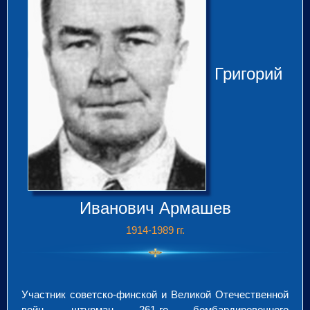
Григорий
Иванович Армашев
1914-1989 гг.
Участник советско-финской и Великой Отечественной
войн, штурман 261-го бомбардировочного