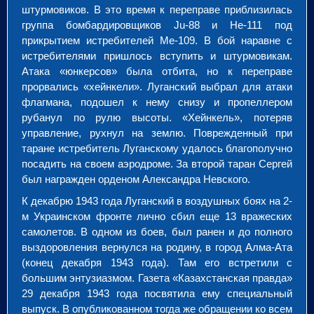
штурмовиков. В это время к переправе приблизилась
группа бомбардировщиков Ju-88 и He-111 под
прикрытием истребителей Me-109. В бой наравне с
истребителями пришлось вступить и штурмовикам.
Атака «юнкерсов» была отбита, но к переправе
прорвались «хейнкели». Луганский выбрал для атаки
флагмана, подошел к нему снизу и пропеллером
рубанул по рулю высоты. «Хейнкель», потеряв
управление, рухнул на землю. Поврежденный при
таране истребитель Луганскому удалось благополучно
посадить на своем аэродроме. За второй таран Сергей
был награжден орденом Александра Невского.
К декабрю 1943 года Луганский в воздушных боях на 2-
м Украинском фронте лично сбил еще 13 вражеских
самолетов. В одном из боев, был ранен и до полного
выздоровления вернулся на родину, в город Алма-Ата
(конец декабря 1943 года). Там его встретили с
большим энтузиазмом. Газета «Казахстанская правда»
29 декабря 1943 года посвятила ему специальный
выпуск. В опубликованном тогда же обращении ко всем