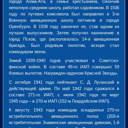
городе Алма-Ата, в семье крестьянина. Окончив
неполную среднюю школу, работал садовником. В 1936
году по путевке комсомола был направлен в 3-ю
Военную авиационную школу летчиков в городе
Оренбурге. В 1938 году закончил ее, став одним из
лучших выпускников. Затем получил назначение в
город Псков, где располагалась 14-я авиационная
бригада. Был рядовым пилотом, вскоре стал
командиром звена.
Зимой 1939-1940 годов участвовал в Советско-
финской войне. В составе 49-го ИАП совершил 59
боевых вылетов. Награжден орденом Красной Звезды.
С октября 1941 года лейтенант С. Д. Луганский в
действующей армии. По май 1942 года сражался в
составе 271-го ИАП; с июня 1942 года по март
1945 года – в 270-м ИАП (152-м Гвардейском ИАП).
К августу 1943 года командир эскадрильи 270-го
истребительного авиационного полка (203-я
истребительная Знаменская авиационная дивизия, 1-й