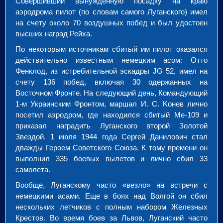
Совершивший вынужденную посадку на краю
аэродрома пилот (по словам самого Луганского) имел
на счету около 70 воздушных побед и был удостоен
высших наград Рейха.
По некоторым источникам сбитый им пилот оказался
действительно известным немецким асом: Отто
Фенклод, из истребительной эскадры JG 52, имел на
счету 136 побед, включая 30 одержанных на
Восточном Фронте. На следующий день, Командующий
1-м Украинским Фронтом, маршал И. С. Koнев лично
посетил аэродром, где находился сбитый Ме-109 и
приказал наградить Луганского второй Золотой
Звездой. 1 июля 1944 года Сергей Данилович стал
дважды Героем Советского Союза. К тому времени он
выполнил 335 боевых вылетов и лично сбил 33
самолета.
Вообще, Луганскому часто «везло» на встречи с
немецкими асами. Еще в боях над Волгой он сбил
нескольких летчиков с полным набором Железных
Крестов. Во время боев за Львов, Луганский часто