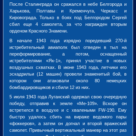
После Сталинграда он сражался в небе Белгорода и
Харькова, Полтавы и Кременчуга, Черкасс и
Кировограда. Только в боях под Белгородом Сергей
сбил еще 4 самолета, за что награжден вторым
орденом Красного Знамени.
В начале 1943 года изрядно поредевший 270-й
истребительный авиаполк был отведен в тыл на
переформирование, а потом, оснащенный
истребителями «Як-1», принял участие в новых
воздушных схватках. В июне 1943 года, летчики его
эскадрильи (12 машин) провели знаменитый бой, в
котором они атаковали около 80 немецких
бомбардировщиков и сбили 12 из них.
5 июля 1943 года Луганский одержал свою очередную
победу, отправив к земле «Ме-109». Вскоре он
встретился в воздухе и с хвалеными FW-190. Ему
быстро удалось сбить на вираже ведомого пары
«фоккеров», а затем он догнал и второй вражеский
самолет. Привычный вертикальный маневр на этот раз