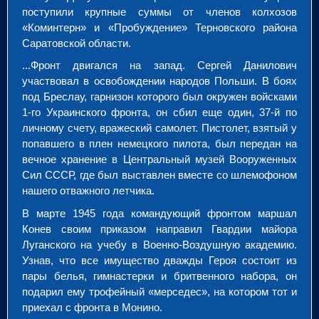
поступили крупные суммы от членов колхозов
«Коминтерн» и «Пробуждение» Терновского района
Саратовской области.
...Фронт двигался на запад. Сергей Данилович
участвовал в освобождении народов Польши. В боях
под Бреслау, гарнизон которого был окружен войсками
1-го Украинского фронта, он сбил еще один, 37-й по
личному счету, вражеский самолет. Пистолет, взятый у
попавшего в плен немецкого пилота, был передан на
вечное хранение в Центральный музей Вооруженных
Сил СССР, где был выставлен вместе со шлемофоном
нашего отважного летчика.
В марте 1945 года командующий фронтом маршал
Конев своим приказом направил Гвардии майора
Луганского на учебу в Военно-Воздушную академию.
Узнав, что все имущество дважды Героя состоит из
пары белья, гимнастерки и бритвенного набора, он
подарил ему трофейный «мерседес», на котором тот и
приехал с фронта в Монино.