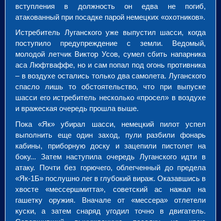
вступления в должность он едва не погиб,
атакованный при посадке парой немецких «охотников».
Истребитель Луганского уже выпустил шасси, когда
поступило предупреждение с земли. Ведомый,
молодой летчик Виктор Усов, сумел сбить напарника
аса Люфтваффе, но и сам попал под огонь противника
– в воздухе остались только два самолета. Луганского
спасло лишь то обстоятельство, что при выпуске
шасси его истребитель несколько «просел» в воздухе
и вражеская очередь прошла выше.
Пока «Як» убирал шасси, немецкий пилот успел
выполнить еще один заход, пули разбили фонарь
кабины, приборную доску и зацепили пистолет на
боку... Затем наступила очередь Луганского идти в
атаку. Почти без горючего, облегченный до предела
«Як-1Б» послушно лег в глубокий вираж. Оказавшись в
хвосте «мессершмитта», советский ас нажал на
гашетку оружия. Вначале от «мессера» отлетели
куски, а затем снаряд угодил точно в двигатель.