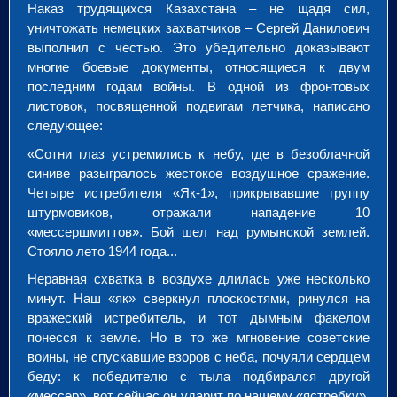
Наказ трудящихся Казахстана – не щадя сил,
уничтожать немецких захватчиков – Сергей Данилович
выполнил с честью. Это убедительно доказывают
многие боевые документы, относящиеся к двум
последним годам войны. В одной из фронтовых
листовок, посвященной подвигам летчика, написано
следующее:
«Сотни глаз устремились к небу, где в безоблачной
синиве разыгралось жестокое воздушное сражение.
Четыре истребителя «Як-1», прикрывавшие группу
штурмовиков, отражали нападение 10
«мессершмиттов». Бой шел над румынской землей.
Стояло лето 1944 года...
Неравная схватка в воздухе длилась уже несколько
минут. Наш «як» сверкнул плоскостями, ринулся на
вражеский истребитель, и тот дымным факелом
понесся к земле. Но в то же мгновение советские
воины, не спускавшие взоров с неба, почуяли сердцем
беду: к победителю с тыла подбирался другой
«мессер», вот сейчас он ударит по нашему «ястребку».