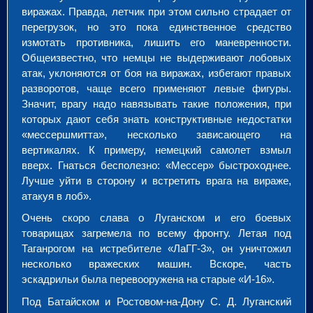
виражах. Правда, летчик при этом сильно страдает от
перегрузок, но это пока единственное средство
измотать противника, лишить его маневренности.
Общеизвестно, что немцы не выдерживают лобовых
атак, уклоняются от боя на виражах, избегают правых
разворотов, чаще всего применяют левые фигуры.
Значит, врагу надо навязывать такие положения, при
которых дают себя знать конструктивные недостатки
«мессершмитта», несколько зависающего на
вертикалях. К примеру, немецкий самолет взмыл
вверх. Гнаться бесполезно: «Мессер» быстроходнее.
Лучше уйти в сторону и встретить врага на вираже,
атакуя в лоб».
Очень скоро слава о Луганском и его боевых
товарищах загремела по всему фронту. Летая под
Таганрогом на истребителе «ЛаГГ-3», он уничтожил
несколько вражеских машин. Вскоре, часть
эскадрильи была перевооружена на старые «И-16».
Под Батайском и Ростовом-на-Дону С. Д. Луганский