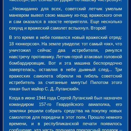
...Неожиданно для всех, советский летчик умелым
маневром вывел свою машину из-под вражеского огня
и сам оказался в хвосте неприятеля. Еще несколько
секунд и вражеский самолет вспыхнул. Второй!
В это время в небе появился новый вражеский отряд:
18 «юнкерсов». На земле увидели: тот самый «як», что
уничтожил сейчас два истребителя, ринулся
навстречу противнику. Летчик-герой атаковал головной
бомбардировщик. Вот и эта машина беспорядочно
завертелась, оставляя в небе дымный след... Три
вражеских самолета обрекли на гибель советский
истребитель за считанные минуты! Пилотом этого
«яка» был майор С. Д. Луганский».
Когда в июне 1944 года Сергей Луганский был назначен
командиром 157-го Гвардейского авиаполка, его
земляки решили собрать средства на покупку новых
самолетов для передачи в этот полк. Прошло немного
времени, и в республиканской печати появилось
сообщение, что часть получила прекрасный подарок –