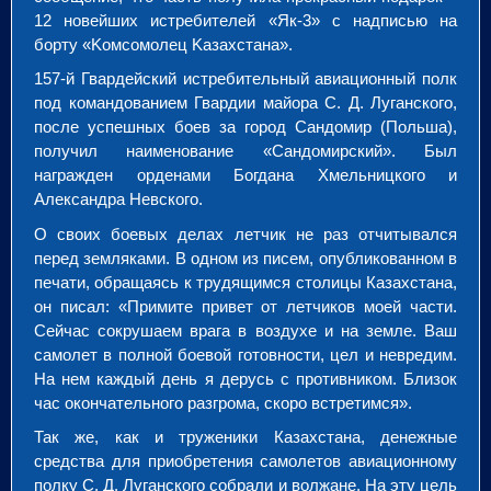
12 новейших истребителей «Як-3» с надписью на
борту «Koмсомолец Kaзахстана».
157-й Гвардейский истребительный авиационный полк
под командованием Гвардии майора С. Д. Луганского,
после успешных боев за город Сандомир (Польша),
получил наименование «Сандомирский». Был
награжден орденами Богдана Хмельницкого и
Александра Невского.
О своих боевых делах летчик не раз отчитывался
перед земляками. В одном из писем, опубликованном в
печати, обращаясь к трудящимся столицы Казахстана,
он писал: «Примите привет от летчиков моей части.
Сейчас сокрушаем врага в воздухе и на земле. Ваш
самолет в полной боевой готовности, цел и невредим.
На нем каждый день я дерусь с противником. Близок
час окончательного разгрома, скоро встретимся».
Так же, как и труженики Казахстана, денежные
средства для приобретения самолетов авиационному
полку С. Д. Луганского собрали и волжане. На эту цель