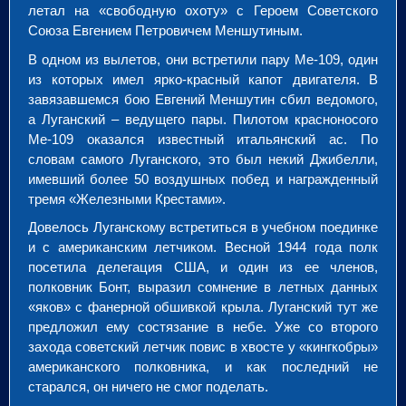
летал на «свободную охоту» с Героем Советского
Союза Евгением Петровичем Меншутиным.
В одном из вылетов, они встретили пару Ме-109, один
из которых имел ярко-красный капот двигателя. В
завязавшемся бою Евгений Mеншутин сбил ведомого,
а Луганский – ведущего пары. Пилотом красноносого
Ме-109 оказался известный итальянский ас. По
словам самого Луганского, это был некий Джибелли,
имевший более 50 воздушных побед и награжденный
тремя «Железными Крестами».
Довелось Луганскому встретиться в учебном поединке
и с американским летчиком. Весной 1944 года полк
посетила делегация США, и один из ее членов,
полковник Бонт, выразил сомнение в летных данных
«яков» с фанерной обшивкой крыла. Луганский тут же
предложил ему состязание в небе. Уже со второго
захода советский летчик повис в хвосте у «кингкобры»
американского полковника, и как последний не
старался, он ничего не смог поделать.