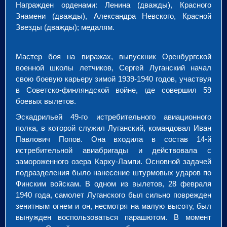
Награжден орденами: Ленина (дважды), Красного
Знамени (дважды), Александра Невского, Красной
Звезды (дважды); медалям.
Мастер боя на виражах, выпускник Оренбургской
военной школы летчиков, Сергей Луганский начал
свою боевую карьеру зимой 1939-1940 годов, участвуя
в Советско-финляндской войне, где совершил 59
боевых вылетов.
Эскадрильей 49-го истребительного авиационного
полка, в которой служил Луганский, командовал Иван
Павлович Попов. Она входила в состав 14-й
истребительной авиабригады и действовала с
замороженного озера Карху-Лампи. Основной задачей
подразделения было нанесение штурмовых ударов по
Финским войскам. В одном из вылетов, 28 февраля
1940 года, самолет Луганского был сильно поврежден
зенитным огнем и он, несмотря на малую высоту, был
вынужден воспользоваться парашютом. В момент