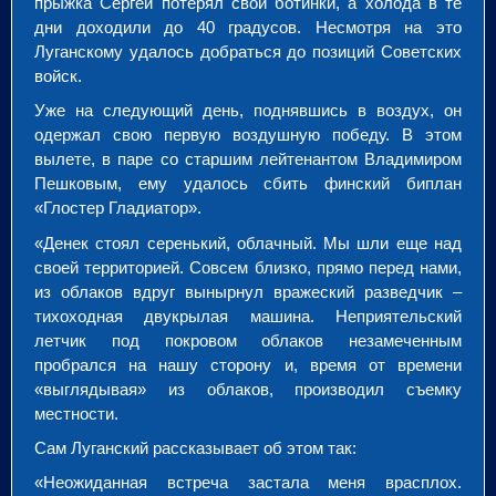
прыжка Сергей потерял свои ботинки, а холода в те
дни доходили до 40 градусов. Несмотря на это
Луганскому удалось добраться до позиций Советских
войск.
Уже на следующий день, поднявшись в воздух, он
одержал свою первую воздушную победу. В этом
вылете, в паре со старшим лейтенантом Владимиром
Пешковым, ему удалось сбить финский биплан
«Глостер Гладиатор».
«Денек стоял серенький, облачный. Мы шли еще над
своей территорией. Совсем близко, прямо перед нами,
из облаков вдруг вынырнул вражеский разведчик –
тихоходная двукрылая машина. Неприятельский
летчик под покровом облаков незамеченным
пробрался на нашу сторону и, время от времени
«выглядывая» из облаков, производил съемку
местности.
Сам Луганский рассказывает об этом так:
«Неожиданная встреча застала меня врасплох.