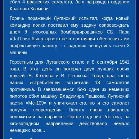
сбил 4 вражеских самолета, был награжден орденом
Красного Знамени.
Горечь поражений Луганский испытал, когда новый
командир полка поставил ему задачу сопровождать
днем 9 тихоходных бомбардировщиков СБ. Пара
«ЛаГГов» была просто не в состоянии обеспечить им
эффективную защиту – с задания вернулись всего 3
машины.
Горестным для Луганского стало и 8 сентября 1941
года. В этот день он потерял двух лучших своих
друзей: В. Козлова и В. Пешкова. Тогда, два звена
наших истребителей встретили 18 самолетов
противника. В завязавшемся бою один из немецких
пилотов сбил машину Владимира Пешкова. Луганский
настиг «Ме-109» и уничтожил его, но и его самолет
получил повреждения. Пилоту снова пришлось
положиться на парашют. После падения Ростова, на
юго-западном направлении действовало немало
немецких асов...