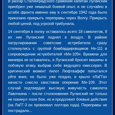
В разгар Сталинградского сражения капитан Луганский
приобрел уже немалый боевой опыт, и не случайно в
штабе фронта именно ему в сентябре 1942 года было
приказано прикрыть переправы через Волгу. Прикрыть
любой ценой, под угрозой трибунала.
14 сентября в полку оставалось всего 18 самолетов, 8
из них Луганский поднял в воздух. В районе
патрулирования советские истребители сразу
столкнулись с группой бомбардировщиков Не-111 в
сопровождении истребителей «Ме-109». Времени для
маневра не оставалось, и Луганский бросил машины в
лобовую атаку, выбрав себе ведущего «мессера». В
критический момент пилот Люфтваффе попытался
уйти вниз, но было уже поздно, и крыло «ЛаГГа»
начисто снесло хвостовое оперение Ме-109. Этот
случай подтвердил высокую живучесть самолета
Лавочкина – после столкновения Луганский не только
не покинул поле боя, но и продолжил боевые действия
(на ЛаГГ-3 он провоевал полтора года). Переправы не
пострадали...