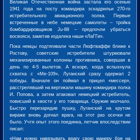
Великая Отечественная война застала его осенью
1941 года на посту командира эскадрильи 270-го
истребительного авиационного полка. Первые
встреченные в небе немецкие самолеты – тройка
бомбардировщиков Ju-88 – предпочли убраться
восвояси, заметив издалека наши «ЛаГГи».
Пока немцы подтягивали части Люфтваффе ближе к
Ростову, советские истребители штурмовали
механизированные колонны противника, совершая в
день по 4-5 вылетов. А вскоре, когда вспыхнула
схватка с «Ме-109», Луганский сразу одержал 2
победы. Вначале он поймал в прицел «мессер»,
расстрелявший на вертикали машину командира полка
И. Попова, а затем атаковал немецкий истребитель,
повисший в хвосте у его товарища. Оружие молчало.
Быстро перезарядив пушку, Луганский на крутом
вираже вновь догнал врага, на этот раз осечки не
было. Учтя опыт этого поединка, летчик впоследствии
писал:
«Нам нужно навязывать врагу свою манеру боя на