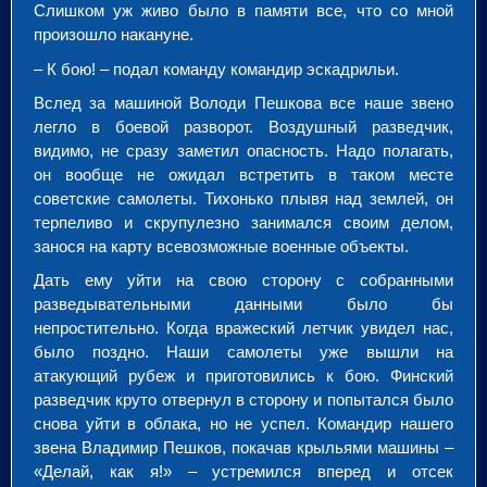
Слишком уж живо было в памяти все, что со мной
произошло накануне.
– К бою! – подал команду командир эскадрильи.
Вслед за машиной Володи Пешкова все наше звено
легло в боевой разворот. Воздушный разведчик,
видимо, не сразу заметил опасность. Надо полагать,
он вообще не ожидал встретить в таком месте
советские самолеты. Тихонько плывя над землей, он
терпеливо и скрупулезно занимался своим делом,
занося на карту всевозможные военные объекты.
Дать ему уйти на свою сторону с собранными
разведывательными данными было бы
непростительно. Когда вражеский летчик увидел нас,
было поздно. Наши самолеты уже вышли на
атакующий рубеж и приготовились к бою. Финский
разведчик круто отвернул в сторону и попытался было
снова уйти в облака, но не успел. Командир нашего
звена Владимир Пешков, покачав крыльями машины –
«Делай, как я!» – устремился вперед и отсек