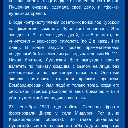
не спас пилота Люфтваффе от более легкого «яка».
Пушечная очередь сделала свое дело, и «фокке-
вульф» загорелся.
В ходе контрнаступления советских войск под Курском
на фюзеляже самолета Луганского появилась 20-я
звездочка. В течение двух дней, 4 и 5 августа, он
уничтожил 4 вражеских самолета (по 2 в каждый из
дней). В конце августа провел примечательный
воздушный бой с немецким разведывательным Не-111.
Начав бриться, Луганский был вынужден срочно
взлететь по приказу комдива, с мылом на лице, без
гимнастерки и не пристегнув парашюта. Опытный
экипаж противника оказался крепким орешком.
Бомбардировщик был подбит только тогда, когда его
хвостовой стрелок расстрелял весь боезапас и был
убит пулеметной очередью нашего аса.
27 сентября 1943 года войска Степного фронта
форсировали Днепр у села Мишурин Рог (ныне
Кировоградская область). Во главе эскадрильи
Луганский вылетел на самолете «Як-7» для прикрытия