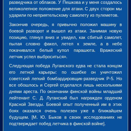
разведчика от облаков. У Пешкова и у меня создалось
великолепное положение для атаки. С двух сторон мы
ударили по неприятельскому самолету из пулеметов.
Закончив очередь, я привычно положил машину в
боевой разворот и вышел из атаки. Занимая новую
позицию, глянул вниз и увидел, как сбитый самолет,
пылая словно факел, летел к земле, а в небе
покачивался белый купол парашюта. Вражеский
летчик успел выброситься».
Следующая победа Луганского едва не стала концом
его летной карьеры: по ошибке он уничтожил
советский легкий бомбардировщик-разведчик Р-5. Но
все обошлось и Сергей отделался лишь несколькими
днями ареста. По окончании финской войны младший
лейтенант С. Д. Луганский был награжден орденом
Красной Звезды. Боевой опыт полученный им в этих
боях оказался очень полезен уже в ближайшем
будущем. [М. Ю. Быков в своих исследованиях не
подтверждает побед летчика в финской войне].