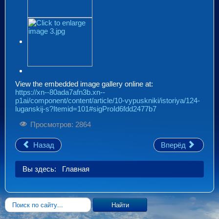
View the embedded image gallery online at:
https://xn--80ada7afn3b.xn--
p1ai/component/content/article/10-vypuskniki/istoriya/124-
luganskij-s?Itemid=101#sigProId6fdd2477b7
Просмотров: 2864
Назад
Вперёд
Вы здесь:
Главная
Искать...
Найти