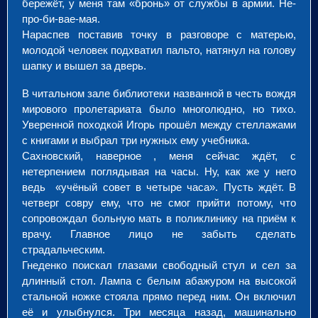
бережёт, у меня там «бронь» от службы в армии. Не-
про-би-вае-мая.
Нараспев поставив точку в разговоре с матерью,
молодой человек подхватил пальто, натянул на голову
шапку и вышел за дверь.
В читальном зале библиотеки названной в честь вождя
мирового пролетариата было многолюдно, но тихо.
Уверенной походкой Игорь прошёл между стеллажами
с книгами и выбрал три нужных ему учебника.
Сахновский, наверное , меня сейчас ждёт, с
нетерпением поглядывая на часы. Ну, как же у него
ведь «учёный совет в четыре часа». Пусть ждёт. В
четверг совру ему, что не смог прийти потому, что
сопровождал больную мать в поликлинику на приём к
врачу. Главное лицо не забыть сделать
страдальческим.
Гнеденко поискал глазами свободный стул и сел за
длинный стол. Лампа с белым абажуром на высокой
стальной ножке стояла прямо перед ним. Он включил
её и улыбнулся. Три месяца назад, машинально