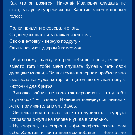
Как кто он возится, Николай Иванович слушать не
стал, заглушая упрёки жены, Заботин запел в полный
голос:
Полки придут и с севера, и с юга,
С донецких шахт и забайкальских сел,
Свою винтовку - верную подругу -
Опять возьмет ударный комсомол.
- А я возьму скалку и огрею тебя по голове, если ты
вместо того чтобы меня слушать будешь петь свои
дурацкие марши, - Зина стояла в дверном проёме и зло
смотрела на мужа, который тщательно смывал пену с
кисточки для бритья.
- Зиночка, зайчик, не надо так нервничать. Что у тебя
случилось? – Николай Иванович повернулся лицом к
жене, примирительно улыбаясь.
- Яичница твоя сгорела, вот что случилось, - супруга
поправила бигуди на голове и ушла в спальню.
- Ну, сгорела, так сгорела, - философски сказал сам
себе Заботин, и почти шёпотом добавил. – Чего было