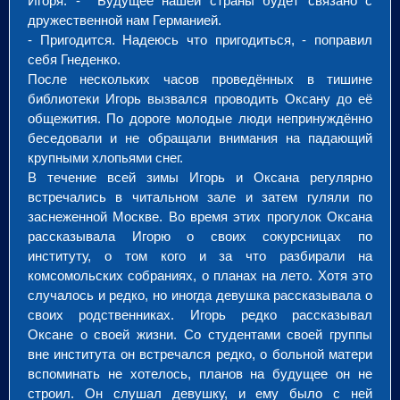
Игоря. - Будущее нашей страны будет связано с
дружественной нам Германией.
- Пригодится. Надеюсь что пригодиться, - поправил
себя Гнеденко.
После нескольких часов проведённых в тишине
библиотеки Игорь вызвался проводить Оксану до её
общежития. По дороге молодые люди непринуждённо
беседовали и не обращали внимания на падающий
крупными хлопьями снег.
В течение всей зимы Игорь и Оксана регулярно
встречались в читальном зале и затем гуляли по
заснеженной Москве. Во время этих прогулок Оксана
рассказывала Игорю о своих сокурсницах по
институту, о том кого и за что разбирали на
комсомольских собраниях, о планах на лето. Хотя это
случалось и редко, но иногда девушка рассказывала о
своих родственниках. Игорь редко рассказывал
Оксане о своей жизни. Со студентами своей группы
вне института он встречался редко, о больной матери
вспоминать не хотелось, планов на будущее он не
строил. Он слушал девушку, и ему было с ней