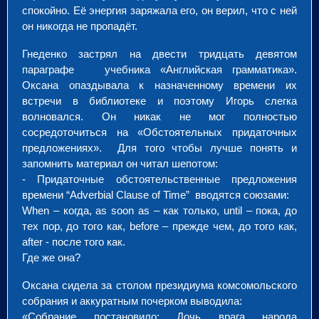
спокойно. Её энергия заряжала его, он верил, что с ней
он никогда не пропадёт.
Гнеденко застрял на двести тридцать девятом
параграфе учебника «Английская грамматика».
Оксана опаздывала к назначенному времени их
встречи в библиотеке и поэтому Игорь слегка
волновался. Он никак не мог полностью
сосредоточиться на «Обстоятельных придаточных
предложениях». Для того чтобы лучше понять и
запомнить материал он читал шепотом:
- Придаточные обстоятельственные предложения
времени “Adverbial Clause of Time” вводятся союзами:
When – когда, as soon as – как только, until – пока, до
тех пор, до того как, before – прежде чем, до того как,
after - после того как.
Где же она?
Оксана сидела за столом президиума комсомольского
собрания и аккуратным почерком выводила:
«Собрание постановило: Дочь врага народа