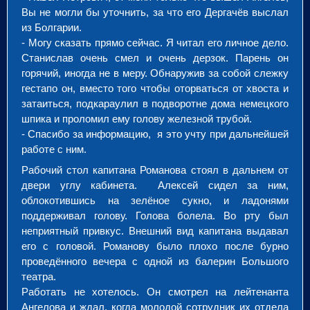
Вы не могли бы уточнить, за что его Дергачёв выслал
из Болгарии.
- Могу сказать прямо сейчас. Я читал его личное дело.
Станислав очень смел и очень дерзок. Парень он
горячий, иногда не в меру. Обнаружив за собой слежку
гестапо он, вместо того чтобы оторваться от хвоста и
затаиться, подкараулил в подворотне дома немецкого
шпика и проломил ему голову железной трубой.
- Спасибо за информацию, я это учту при дальнейшей
работе с ним.
Рабочий стол капитана Романова стоял в дальнем от
двери углу кабинета. Алексей сидел за ним,
облокотившись на зелёное сукно, и ладонями
поддерживал голову. Голова болела. Во рту был
неприятный привкус. Внешний вид капитана выдавал
его с головой. Романову было плохо после бурно
проведённого вечера с одной из балерин Большого
театра.
Работать не хотелось. Он смотрел на лейтенанта
Ангелова и ждал, когда молодой сотрудник их отдела