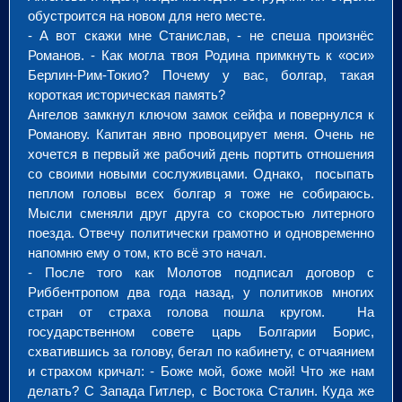
обустроится на новом для него месте.
- А вот скажи мне Станислав, - не спеша произнёс
Романов. - Как могла твоя Родина примкнуть к «оси»
Берлин-Рим-Токио? Почему у вас, болгар, такая
короткая историческая память?
Ангелов замкнул ключом замок сейфа и повернулся к
Романову. Капитан явно провоцирует меня. Очень не
хочется в первый же рабочий день портить отношения
со своими новыми сослуживцами. Однако, посыпать
пеплом головы всех болгар я тоже не собираюсь.
Мысли сменяли друг друга со скоростью литерного
поезда. Отвечу политически грамотно и одновременно
напомню ему о том, кто всё это начал.
- После того как Молотов подписал договор с
Риббентропом два года назад, у политиков многих
стран от страха голова пошла кругом. На
государственном совете царь Болгарии Борис,
схватившись за голову, бегал по кабинету, с отчаянием
и страхом кричал: - Боже мой, боже мой! Что же нам
делать? С Запада Гитлер, с Востока Сталин. Куда же