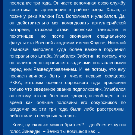
последние три года. Он часто вспоминал свою службу
советника по артиллерии в районе озера Хасан, а
позже у реки Халхин Гол. Вспоминал и улыбался. Да,
он действительно мог командовать артиллерийской
батареей, отражая атаки японских танкистов и
пехотинцев, но после окончания специального
факультета Военной академии имени Фрунзе, Николай
Иванович выполнял куда более важные поручения
генерального штаба. Улыбался Заботин не потому, что
он великолепно справился с задачами, поставленными
перед ним Разведуправлением. И не потому, что ему
посчастливилось быть в числе первых офицеров
РККА, которым осенью сорокового года присвоили
только что введенное звание подполковник. Улыбался
он потому, что он был жив, здоров, и свободен, в то
время как больше половины его сокурсников по
академии за эти три года были либо расстреляны,
либо гнили в северных лагерях.
- Коля, ну сколько можно бриться? – донёсся из кухни
голос Зинаиды. – Вечно ты возишься как …