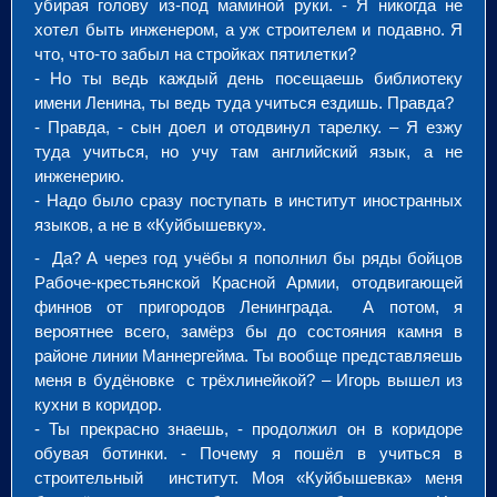
убирая голову из-под маминой руки. - Я никогда не
хотел быть инженером, а уж строителем и подавно. Я
что, что-то забыл на стройках пятилетки?
- Но ты ведь каждый день посещаешь библиотеку
имени Ленина, ты ведь туда учиться ездишь. Правда?
- Правда, - сын доел и отодвинул тарелку. – Я езжу
туда учиться, но учу там английский язык, а не
инженерию.
- Надо было сразу поступать в институт иностранных
языков, а не в «Куйбышевку».
- Да? А через год учёбы я пополнил бы ряды бойцов
Рабоче-крестьянской Красной Армии, отодвигающей
финнов от пригородов Ленинграда. А потом, я
вероятнее всего, замёрз бы до состояния камня в
районе линии Маннергейма. Ты вообще представляешь
меня в будёновке с трёхлинейкой? – Игорь вышел из
кухни в коридор.
- Ты прекрасно знаешь, - продолжил он в коридоре
обувая ботинки. - Почему я пошёл в учиться в
строительный институт. Моя «Куйбышевка» меня