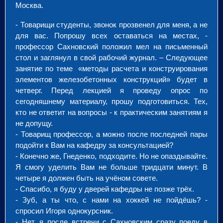
Москва.
- Товарищи студенты, звонок прозвенел для меня, а не
для вас. Попрошу всех оставаться на местах, -
профессор Сахновский положил мел на письменный
стол и заглянул в свой рабочий журнал. – Следующее
занятие по теме «методы расчета и конструирования
элементов железобетонных конструкций» будет в
четверг. Перед лекцией я проведу опрос по
сегодняшнему материалу, прошу подготовиться. Тех,
кто не ответит на вопросы - к практическим занятиям я
не допущу.
- Товарищ профессор, а можно после последней пары
подойти к Вам на кафедру за консультацией?
- Конечно же, Гнеденко, подходите. Но не опаздывайте.
Я смогу уделить Вам не больше тридцати минут. В
четыре я должен быть на учёном совете.
- Спасибо, я буду у дверей кафедры не позже трёх.
- Зуб, а ты что, с нами на хоккей не пойдёшь? -
спросил Игоря однокурсник.
- Нет, я после встречи с Сахновским сразу поеду в