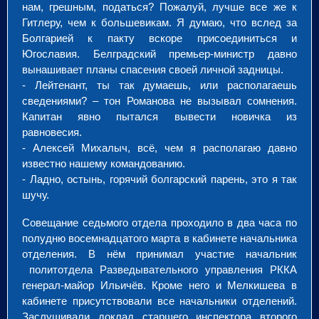
нам, грешным, податься? Пожалуй, лучше все же к
Гитлеру, чем к большевикам. Я думаю, что вслед за
Болгарией к пакту вскоре присоединиться и
Югославия. Белградский премьер-министр давно
вынашивает планы спасения своей личной задницы.
- Лейтенант, ты так думаешь, или располагаешь
сведениями? – тон Романова не вызывал сомнения.
Капитан явно пытался вывести новичка из
равновесия.
- Алексей Михалыч, всё, чем я располагаю давно
известно нашему командованию.
- Ладно, остынь, горячий болгарский парень, это я так
шучу.
Совещание седьмого отдела проходило в два часа по
полудню восемнадцатого марта в кабинете начальника
отделения. В нём принимал участие начальник
политотдела Разведывательного управления РККА
генерал-майор Ильичёв. Кроме него и Мелкишева в
кабинете присутствовали все начальники отделений.
Заслушивали доклад старшего инспектора второго