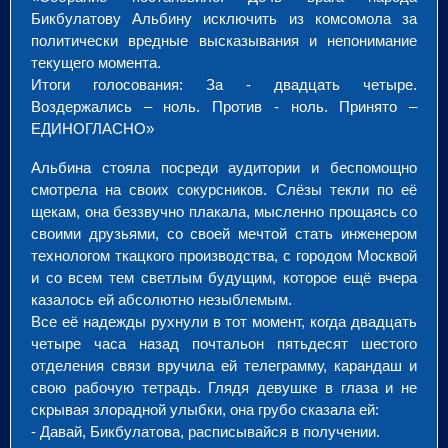
Бикбулатову Альбину исключить из комсомола за
политически вредные высказывания и непонимание
текущего момента.
Итоги голосования: За - двадцать четыре.
Воздержались – ноль. Против - ноль. Принято –
ЕДИНОГЛАСНО»
Альбина стояла посреди аудитории и беспомощно
смотрела на своих сокурсников. Слёзы текли по её
щекам, она беззвучно плакала, мысленно прощаясь со
своими друзьями, со своей мечтой стать инженером
технологом ткацкого производства, с городом Москвой
и со всем тем светлым будущим, которое ещё вчера
казалось ей абсолютно незыблемым.
Все её надежды рухнули в тот момент, когда двадцать
четыре часа назад почтальон пятьдесят шестого
отделения связи вручила ей телеграмму, карандаш и
свою рабочую тетрадь. Глядя девушке в глаза и не
скрывая злорадной улыбки, она грубо сказала ей:
- Давай, Бикбулатова, расписывайся в получении.