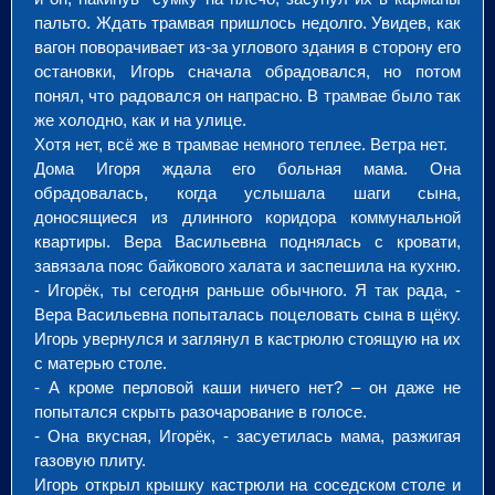
пальто. Ждать трамвая пришлось недолго. Увидев, как
вагон поворачивает из-за углового здания в сторону его
остановки, Игорь сначала обрадовался, но потом
понял, что радовался он напрасно. В трамвае было так
же холодно, как и на улице.
Хотя нет, всё же в трамвае немного теплее. Ветра нет.
Дома Игоря ждала его больная мама. Она
обрадовалась, когда услышала шаги сына,
доносящиеся из длинного коридора коммунальной
квартиры. Вера Васильевна поднялась с кровати,
завязала пояс байкового халата и заспешила на кухню.
- Игорёк, ты сегодня раньше обычного. Я так рада, -
Вера Васильевна попыталась поцеловать сына в щёку.
Игорь увернулся и заглянул в кастрюлю стоящую на их
с матерью столе.
- А кроме перловой каши ничего нет? – он даже не
попытался скрыть разочарование в голосе.
- Она вкусная, Игорёк, - засуетилась мама, разжигая
газовую плиту.
Игорь открыл крышку кастрюли на соседском столе и