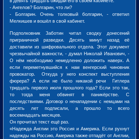
в девять тридцать ожидай его в своём кабинете.
- Ангелов? Болгарин, что ли?
- Болгарин. Очень толковый болгарин, - ответил
Мелкишев и вошёл в свой кабинет.
Подполковник Заботин читал сводку донесений
приграничной разведки. Десять минут назад её
доставили из шифровального отдела. Этот документ
чрезвычайной важности, - думал Николай Иванович, -
О нём необходимо немедленно доложить наверх. А
если переметнувшийся к нам венгерский чиновник
провокатор. Откуда у него конспект выступления
фюрера? А если не было никакой речи Гитлера
тридцать первого июля прошлого года? Если это так,
то тогда меня обвинят в паникёрстве. С
последствиями. Договор о ненападении с немцами на
десять лет подписали, а прошло то всего
восемнадцать месяцев.
Он прочитал текст ещё раз.
«Надежда Англии это Россия и Америка. Если рухнут
надежды на Россию, Америка также отпадёт от Англии,