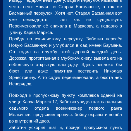
назад. Недаром ведь две улицы и переулок названы в
честь него: Новая и Старая Басманные, а так же
Басманный переулок. Хотя нет, Старая Басманная вот
уже семнадцать лет как не существует.
Переименовали её сначала в Марксову, а недавно в
улицу Карла Маркса.
Пройдя по извилистому переулку, Заботин пересёк
Новую Басманную и углубился в сад имени Баумана.
Он ходил на службу этой дорогой каждый день.
Дорожка, протоптанная в глубоком снегу, вывела его на
небольшую открытую площадку. Здесь неплохо бы
бюст или даже памятник поставить Николаю
Эрнестовичу. А то садик переименовали, а бюста нет.
Непорядок.
Подходя к пропускному пункту комплекса зданий на
улице Карла Маркса 17, Заботин увидел как начальник
седьмого отдела военинженер первого ранга
Мелкишев, предъявил пропуск бойцу охраны и вошёл
во внутренний двор.
Заботин ускорил шаг и, пройдя пропускной пункт,