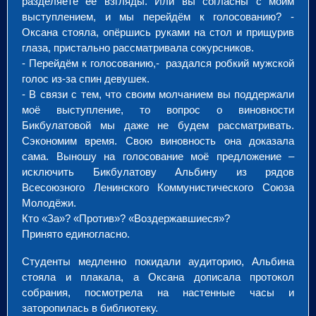
разделяете её взгляды. Или вы согласны с моим
выступлением, и мы перейдём к голосованию? -
Оксана стояла, опёршись руками на стол и прищурив
глаза, пристально рассматривала сокурсников.
- Перейдём к голосованию,- раздался робкий мужской
голос из-за спин девушек.
- В связи с тем, что своим молчанием вы поддержали
моё выступление, то вопрос о виновности
Бикбулатовой мы даже не будем рассматривать.
Сэкономим время. Свою виновность она доказала
сама. Выношу на голосование моё предложение –
исключить Бикбулатову Альбину из рядов
Всесоюзного Ленинского Коммунистического Союза
Молодёжи.
Кто «За»? «Против»? «Воздержавшиеся»?
Принято единогласно.
Студенты медленно покидали аудиторию, Альбина
стояла и плакала, а Оксана дописала протокол
собрания, посмотрела на настенные часы и
заторопилась в библиотеку.