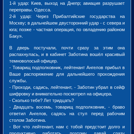
1-й удар: Киев, выход на Днепр; авиация разрушает
переправы. Одесса.
2-й удар: Через Прибалтийские государства на
Москву; в дальнейшем двусторонний удар - с севера и
юга; позже - частная операция, по овладению районом
Баку».
В дверь постучали, почти сразу за этим она
распахнулась, и в кабинет Заботина вошёл красивый
темноволосый офицер.
- Товарищ подполковник, лейтенант Ангелов прибыл в
Ваше распоряжение для дальнейшего прохождения
службы.
- Проходи, садись, лейтенант, - Заботин убрал в сейф
шифровку и внимательно посмотрел на офицера.
- Сколько тебе? Лет тридцать?
- Двадцать восемь, товарищ подполковник, - браво
ответил Ангелов, садясь на стул перед рабочим
столом Заботина.
- Вот что лейтенант, нам с тобой предстоит долго и
продуктивно работать, поэтому давай сразу