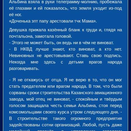
Альбина взяла в руки телеграмму-молнию, пробежала
её глазами и ей показалось, что земля уходит из-под
её ног.
«Доченька зпт папу арестовали тчк Мама».
Девушка прижала казённый бланк к груди и, глядя на
почтальона, замотала головой.
- Этого не может быть, он ведь ни в чём не виноват.
- В НКВД лучше знают, кто виноват, а кто нет.
Невиновных не арестовывают. Ставь свою подпись.
Некогда мне здесь с детьми врагов народа
разговаривать.
- Я не откажусь от отца. Я не верю в то, что он мог
стать предателем или врагом народа. В том, что были
сорваны сроки строительства Казанского авиационного
завода, мой отец не виноват, - спокойным и твёрдым
голосом защищала честь семьи Альбина, стоя перед
комсомольцами своего курса утром следующего дня. -
В строительстве такого огромного предприятия
задействованы сотни организаций. Любой, пусть даже