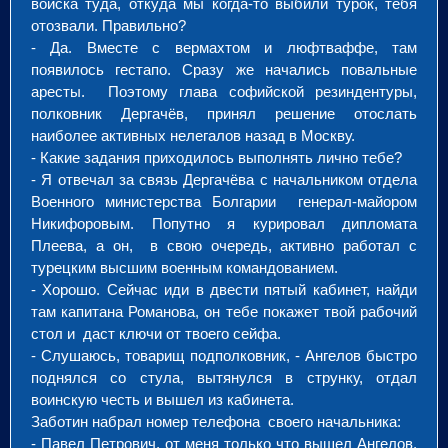
войска туда, откуда мы когда-то выбили турок, тебя
отозвали. Правильно?
- Да. Вместе с вермахтом и люфтваффе, там
появилось гестапо. Сразу же начались повальные
аресты. Поэтому глава софийской резиндентуры,
полковник Дергачёв, принял решение отослать
наиболее активных нелегалов назад в Москву.
- Какие задания приходилось выполнять лично тебе?
- Я отвечал за связь Дергачёва с начальником отдела
Военного министерства Болгарии генерал-майором
Никифоровым. Попутно я курировал дипломата
Плеева, а он, в свою очередь, активно работал с
турецким высшим военным командованием.
- Хорошо. Сейчас иди в двести пятый кабинет, найди
там капитана Романова, он тебе покажет твой рабочий
стол и даст ключи от твоего сейфа.
- Слушаюсь, товарищ подполковник, - Ангелов быстро
поднялся со стула, вытянулся в струнку, отдал
воинскую честь и вышел из кабинета.
Заботин набрал номер телефона своего начальника:
- Павел Петрович, от меня только что вышел Ангелов,