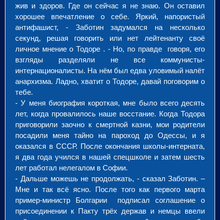
жив и здоров. Где он сейчас я не знаю. Он оставил
хорошее впечатление о себе. Яркий, напористый
антифашист, - Заботин задумался на несколько
секунд, решая говорить или нет лейтенанту своё
личное мнение о Тодоре . - Но, по правде говоря, его
взгляды разделяли не все коммунисты-
интернационалисты. На нём был едва уловимый налёт
анархизма. Ладно, хватит о Тодоре, давай поговорим о
тебе.
- У меня биография короткая, мне было всего десять
лет, когда провалилось наше восстание. Когда Тодора
приговорили заочно к смертной казни, мои родители
посадили меня тайно на пароход до Одессы, и я
оказался в СССР. После окончания школы-интерната,
я два года учился в нашей спецшколе и затем шесть
лет работал нелегалом в Софии.
- Дальше можешь не продолжать, - сказал Заботин. –
Мне и так всё ясно. После того как первого марта
пример-министр Болгарии подписал соглашение о
присоединении к Пакту трёх держав и немцы ввели