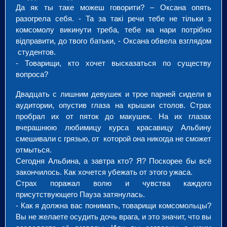
Да як ты таке можеш говорити? – Оксана опять
разогрела себя. - Та за такі речи тебе не тільки з
комсомолу викинути треба, тебе на нари потрібно
відправити, до твого батьки, - Оксана обвела взглядом
студентов.
- Товарищи, кто хочет высказаться по существу
вопроса?
Двадцать с лишним девушек и трое парней сидели в
аудитории, опустив глаза на крышки столов. Страх
пробрал их от пяток до макушек. На их глазах
вчерашнюю любимицу курса красавицу Альбину
смешивали с грязью, от которой она никогда не сможет
отмыться.
Сегодня Альбина, а завтра кто? Я? Поскорее бы всё
закончилось. Как хочется убежать от этого ужаса.
Страх поражал волю и чувства каждого
присутствующего Пауза затянулась.
- Как я должна вас понимать, товарищи комсомольцы?
Вы не желаете осудить дочь врага, и это значит, что вы