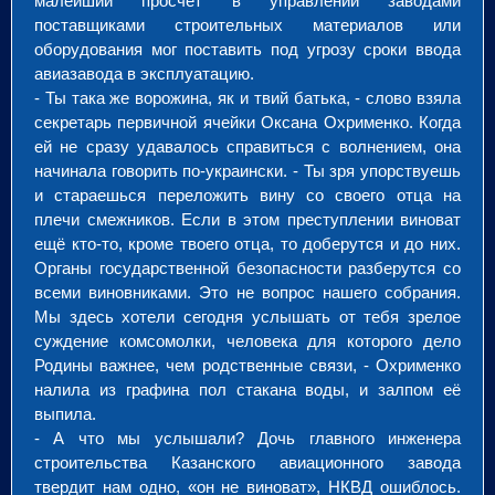
малейший просчёт в управлении заводами
поставщиками строительных материалов или
оборудования мог поставить под угрозу сроки ввода
авиазавода в эксплуатацию.
- Ты така же ворожина, як и твий батька, - слово взяла
секретарь первичной ячейки Оксана Охрименко. Когда
ей не сразу удавалось справиться с волнением, она
начинала говорить по-украински. - Ты зря упорствуешь
и стараешься переложить вину со своего отца на
плечи смежников. Если в этом преступлении виноват
ещё кто-то, кроме твоего отца, то доберутся и до них.
Органы государственной безопасности разберутся со
всеми виновниками. Это не вопрос нашего собрания.
Мы здесь хотели сегодня услышать от тебя зрелое
суждение комсомолки, человека для которого дело
Родины важнее, чем родственные связи, - Охрименко
налила из графина пол стакана воды, и залпом её
выпила.
- А что мы услышали? Дочь главного инженера
строительства Казанского авиационного завода
твердит нам одно, «он не виноват», НКВД ошиблось.