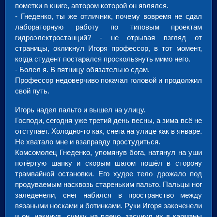
пометки в книге, автором которой он являлся.
- Гнеденко, ты же отличник, почему вовремя не сдал
лабораторную работу по типовым проектам
гидроэлектростанций? - не отрывая взгляд от
страницы, окликнул Игоря профессор, в тот момент,
когда студент постарался проскользнуть мимо него.
- Болел я. В пятницу обязательно сдам.
Профессор недоверчиво покачал головой и продолжил
свой путь.
Игорь надел пальто и вышел на улицу.
Господи, сегодня уже третий день весны, а зима всё не
отступает. Холодно-то как, снега на улице как в январе.
Не хватало мне и взаправду простудиться.
Комсомолец Гнеденко, упомянув бога, натянул на уши
потёртую шапку и скорым шагом пошёл в сторону
трамвайной остановки. Его худое тело дрожало под
продуваемым насквозь стареньким пальто. Пальцы ног
заледенели, снег набился в пространство между
вязаными носками и ботинками. Руки Игоря закоченели
и он, накинув сумку на плечо, засунул их в карманы