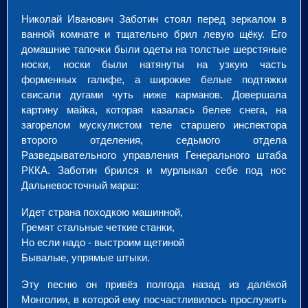
Николай Иванович Заботин стоял перед зеркалом в
ванной комнате и тщательно брил левую щёку. Его
домашние тапочки были одеты на толстые шерстяные
носки, носки были натянуты на узкую часть
форменных галифе, а широкие белые подтяжки
свисали дугами чуть ниже карманов. Довершала
картину майка, которая казалась белее снега, на
загорелом мускулистом теле старшего инспектора
второго отделения, седьмого отдела
Разведывательного управления Генерального штаба
РККА. Заботин брился и мурлыкал себе под нос
Дальневосточный марш:
Идет страна походкою машинной,
Гремят стальные четкие станки,
Но если надо - выстроим щетиной
Бывалые, упрямые штыки.
Эту песню он привёз полгода назад из далёкой
Монголии, в которой ему посчастливилось прослужить