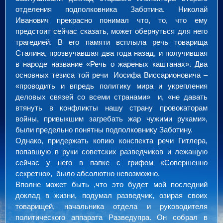
отделения подполковника Заботина. Николай
Иванович прекрасно понимал что, то, что ему
предстоит сейчас сказать, может обернуться для него
трагедией. В его памяти всплыла речь товарища
Сталина, прозвучавшая два года назад, и получившая
в народе название «Речь о жареных каштанах». Два
основных тезиса той речи Иосифа Виссарионовича –
«проводить и впредь политику мира и укрепления
деловых связей со всеми странами» и, «не давать
втянуть в конфликты нашу страну провокаторам
войны, привыкшим загребать жар чужими руками»,
были предельно понятны подполковнику Заботину.
Однако, придержать копию конспекта речи Гитлера,
попавшую в руки советских разведчиков и лежащую
сейчас у него в папке с грифом «Совершенно
секретно», было абсолютно невозможно.
Вполне может быть ,что это будет мой последний
доклад в жизни, подумал разведчик, озирая своих
товарищей, начальника отдела и руководителя
политического аппарата Разведупра. Он собрал в