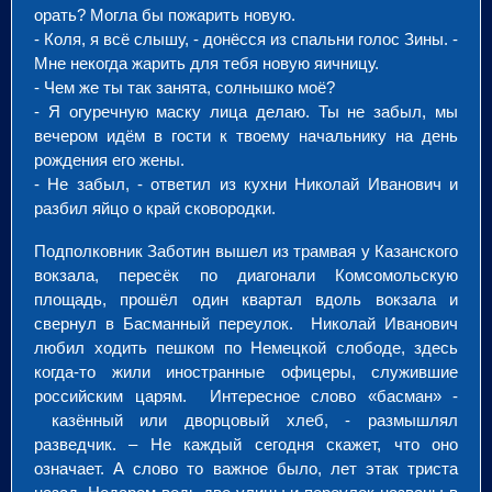
орать? Могла бы пожарить новую.
- Коля, я всё слышу, - донёсся из спальни голос Зины. -
Мне некогда жарить для тебя новую яичницу.
- Чем же ты так занята, солнышко моё?
- Я огуречную маску лица делаю. Ты не забыл, мы
вечером идём в гости к твоему начальнику на день
рождения его жены.
- Не забыл, - ответил из кухни Николай Иванович и
разбил яйцо о край сковородки.
Подполковник Заботин вышел из трамвая у Казанского
вокзала, пересёк по диагонали Комсомольскую
площадь, прошёл один квартал вдоль вокзала и
свернул в Басманный переулок. Николай Иванович
любил ходить пешком по Немецкой слободе, здесь
когда-то жили иностранные офицеры, служившие
российским царям. Интересное слово «басман» -
казённый или дворцовый хлеб, - размышлял
разведчик. – Не каждый сегодня скажет, что оно
означает. А слово то важное было, лет этак триста