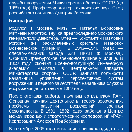
службы вооружения Министерства обороны СССР (до
1989 года). Профессор, доктор технических наук. Отец
российского политика Дмитрия Рогозина.
Биография
Родился в Москве. Мать — Наталья Борисовна
Миткевич-Жолток, внучка предпоследнего московского
генерал-полицмейстера. Отец — Константин Павлович
Рогозин (из раскулаченных крестьян Иваново-
Вознесенской губернии). В 1943—1946 годах —
слесарь-механик завода 339 НКАП (г. Москва).
Окончил Оренбургское военно-воздушное училище. В
1959 году окончил Военно-воздушную инженерную
академию. Работал в центральном аппарате
Министерства обороны СССР. Занимал должности
начальника управления перспективных систем
вооружений и первого заместителя начальника службы
вооружений до отставки в 1989 году.
После отставки работал научным сотрудником РАН.
Основная научная деятельность: теория вооружения,
проблемы развития вооружений, военная
безопасность. В 1991—1992 годах работал в Центре
международных и стратегических исследований «РАУ-
Корпорации» Алексея Подберёзкина.
В сентябре 2005 года возглавил список кандидатов в