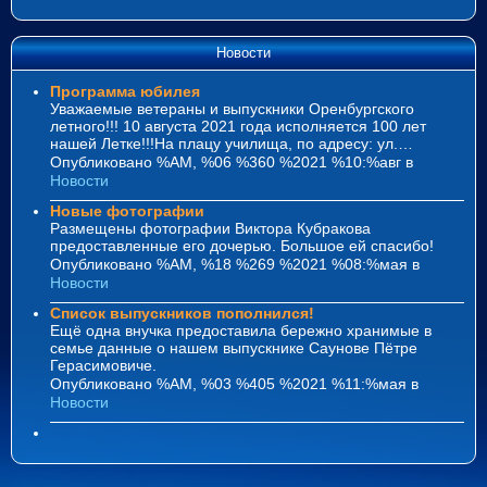
Новости
Программа юбилея
Уважаемые ветераны и выпускники Оренбургского
летного!!! 10 августа 2021 года исполняется 100 лет
нашей Летке!!!На плацу училища, по адресу: ул.…
Опубликовано %AM, %06 %360 %2021 %10:%авг
в
Новости
Новые фотографии
Размещены фотографии Виктора Кубракова
предоставленные его дочерью. Большое ей спасибо!
Опубликовано %AM, %18 %269 %2021 %08:%мая
в
Новости
Список выпускников пополнился!
Ещё одна внучка предоставила бережно хранимые в
семье данные о нашем выпускнике Саунове Пётре
Герасимовиче.
Опубликовано %AM, %03 %405 %2021 %11:%мая
в
Новости