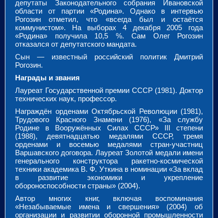
депутаты Законодательного собрания Ивановской
области от партии «Родина». Однако в интервью
Рогозин отметил, что «всегда был и остаётся
коммунистом». На выборах 4 декабря 2005 года
«Родина» получила 10,5 %. Сам Олег Рогозин
отказался от депутатского мандата.
Сын — известный российский политик Дмитрий
Рогозин.
Награды и звания
Лауреат Государственной премии СССР (1981). Доктор
технических наук, профессор.
Награждён орденами Октябрьской Революции (1981),
Трудового Красного Знамени (1976), «За службу
Родине в Вооружённых Силах СССР» III степени
(1988), девятнадцатью медалями СССР, тремя
орденами и восемью медалями стран-участниц
Варшавского договора. Лауреат Золотой медали имени
генерального конструктора ракетно-космической
техники академика В. Ф. Уткина в номинации «За вклад
в развитие экономики и укрепление
обороноспособности страны» (2004).
Автор многих книг, включая воспоминания
«Незабываемые имена и свершения» (2004) об
организации и развитии оборонной промышленности