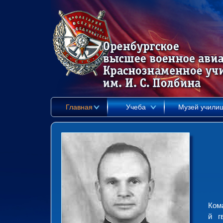
Главная
Учеба
Музей учили
Кома
й г