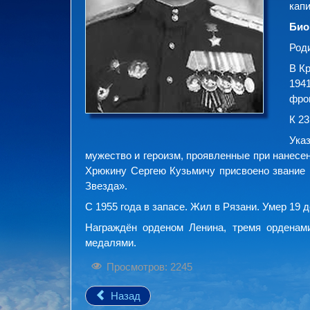
капи
Био
Роди
В К
194
фро
К 2
Ука
мужество и героизм, проявленные при нанесе
Хрюкину Сергею Кузьмичу присвоено звание 
Звезда».
С 1955 года в запасе. Жил в Рязани. Умер 19 д
Награждён орденом Ленина, тремя орденами
медалями.
Просмотров: 2245
Назад