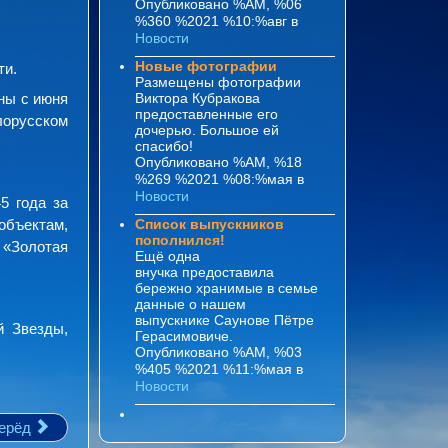
Опубликовано %AM, %06
%360 %2021 %10:%авг
в
Новости
Новые фотографии
ти.
Размещены фотографии
ны с июня
Виктора Кубракова
предоставленные его
лорусском
дочерью. Большое ей
спасибо!
Опубликовано %AM, %18
%269 %2021 %08:%мая
в
Новости
5 года за
объектам,
Список выпускников
пополнился!
 «Золотая
Ещё одна
внучка предоставила
бережно хранимые в семье
данные о нашем
выпускнике Саунове Пётре
й Звезды,
Герасимовиче.
Опубликовано %AM, %03
%405 %2021 %11:%мая
в
Новости
ерёд