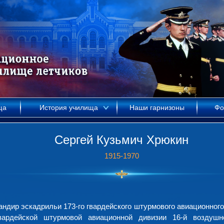
ща
История училища
Наши гарнизоны
Фо
Сергей Кузьмич Хрюкин
1915-1970
ндир эскадрильи 173-го гвардейского штурмового авиационного
вардейской штурмовой авиационной дивизии 16-й воздушн