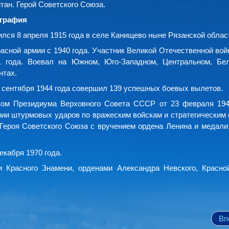
тан. Герой Советского Союза.
графия
лся 8 апреля 1915 года в селе Канищево ныне Рязанской облас
расной армии с 1940 года. Участник Великой Отечественной вой
1 года. Воевал на Южном, Юго-Западном, Центральном, Бе
нтах.
3 сентября 1944 года совершил 139 успешных боевых вылетов.
зом Президиума Верховного Совета СССР от 23 февраля 194
нии штурмовых ударов по вражеским войскам и стратегическим 
Героя Советского Союза с вручением ордена Ленина и медали
екабря 1970 года.
 Красного Знамени, орденами Александра Невского, Красно
Вп