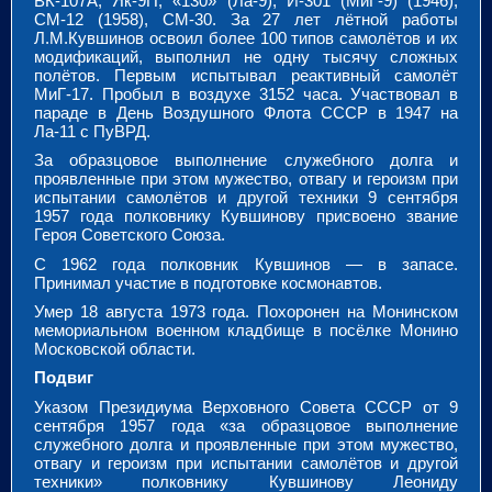
ВК-107А, Як-9П, «130» (Ла-9), И-301 (МиГ-9) (1946),
СМ-12 (1958), СМ-30. За 27 лет лётной работы
Л.М.Кувшинов освоил более 100 типов самолётов и их
модификаций, выполнил не одну тысячу сложных
полётов. Первым испытывал реактивный самолёт
МиГ-17. Пробыл в воздухе 3152 часа. Участвовал в
параде в День Воздушного Флота СССР в 1947 на
Ла-11 с ПуВРД.
За образцовое выполнение служебного долга и
проявленные при этом мужество, отвагу и героизм при
испытании самолётов и другой техники 9 сентября
1957 года полковнику Кувшинову присвоено звание
Героя Советского Союза.
С 1962 года полковник Кувшинов — в запасе.
Принимал участие в подготовке космонавтов.
Умер 18 августа 1973 года. Похоронен на Монинском
мемориальном военном кладбище в посёлке Монино
Московской области.
Подвиг
Указом Президиума Верховного Совета СССР от 9
сентября 1957 года «за образцовое выполнение
служебного долга и проявленные при этом мужество,
отвагу и героизм при испытании самолётов и другой
техники» полковнику Кувшинову Леониду