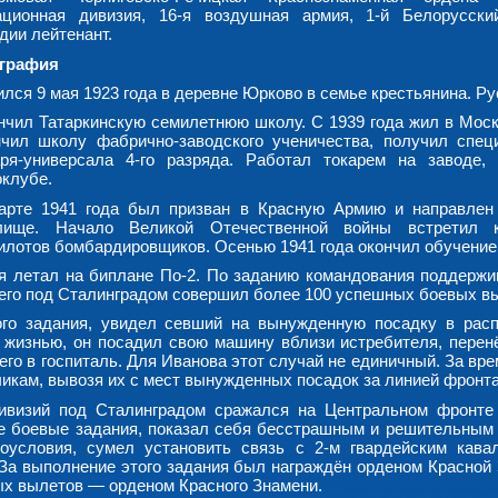
ационная дивизия, 16-я воздушная армия, 1-й Белорусски
дии лейтенант.
графия
лся 9 мая 1923 года в деревне Юрково в семье крестьянина. Ру
нчил Татаркинскую семилетнюю школу. С 1939 года жил в Моск
нчил школу фабрично-заводского ученичества, получил спец
аря-универсала 4-го разряда. Работал токарем на заводе,
оклубе.
арте 1941 года был призван в Красную Армию и направлен
лище. Начало Великой Отечественной войны встретил к
илотов бомбардировщиков. Осенью 1941 года окончил обучение
мя летал на биплане По-2. По заданию командования поддержи
сего под Сталинградом совершил более 100 успешных боевых в
ого задания, увидел севший на вынужденную посадку в рас
я жизнью, он посадил свою машину вблизи истребителя, перен
его в госпиталь. Для Иванова этот случай не единичный. За вр
чикам, вывозя их с мест вынужденных посадок за линией фронта
дивизий под Сталинградом сражался на Центральном фронте
се боевые задания, показал себя бесстрашным и решительным 
оусловия, сумел установить связь с 2-м гвардейским кава
За выполнение этого задания был награждён орденом Красной 
ых вылетов — орденом Красного Знамени.