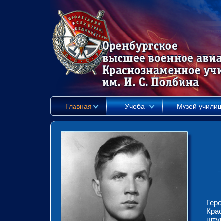
Главная
Учеба
Музей учили
Гер
Кра
шту