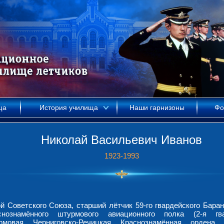
ща
История училища
Наши гарнизоны
Фо
Николай Васильевич Иванов
1923-1993
ой Советского Союза, старший лётчик 59-го гвардейского Баран
снознамённого штурмового авиационного полка (2-я гва
рмовая Черниговско-Речицкая Краснознамённая ордена 