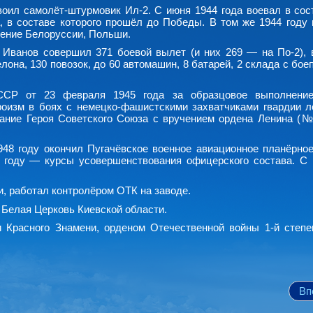
воил самолёт-штурмовик Ил-2. С июня 1944 года воевал в сост
, в составе которого прошёл до Победы. В том же 1944 году 
дение Белоруссии, Польши.
. Иванов совершил 371 боевой вылет (и них 269 — на По-2), 
она, 130 повозок, до 60 автомашин, 8 батарей, 2 склада с бо
ССР от 23 февраля 1945 года за образцовое выполнение
роизм в боях с немецко-фашистскими захватчиками гвардии л
ание Героя Советского Союза с вручением ордена Ленина (№
48 году окончил Пугачёвское военное авиационное планёрно
 году — курсы усовершенствования офицерского состава. С 
и, работал контролёром ОТК на заводе.
е Белая Церковь Киевской области.
 Красного Знамени, орденом Отечественной войны 1-й степе
Вп