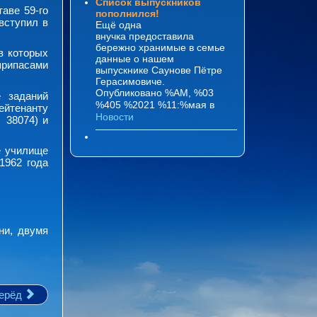
Список выпускников
аве 59-го
пополнился!
вступил в
Ещё одна
внучка предоставила
бережно хранимые в семье
в которых
данные о нашем
еприпасами
выпускнике Саунове Пётре
Герасимовиче.
Опубликовано %AM, %03
 заданий
%405 %2021 %11:%мая
в
ейтенанту
Новости
 38074) и
е училище
1962 года
ни, двумя
ерёд