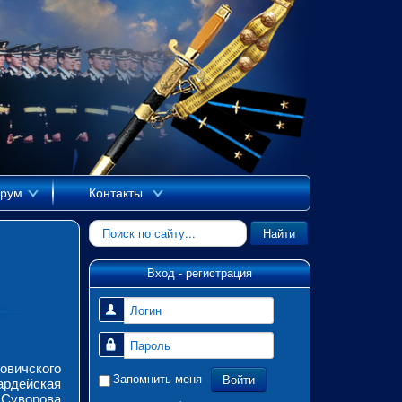
рум
Контакты
Искать...
Найти
Вход - регистрация
Логин
Пароль
овичского
Войти
Запомнить меня
рдейская
Суворова