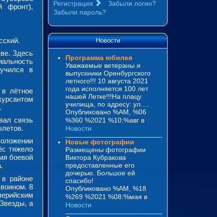
Регистрация
Забыли логин?
й фронт),
Забыли пароль?
сский.
Новости
ве. Здесь
Программа юбилея
иальность
Уважаемые ветераны и
 учился в
выпускники Оренбургского
летного!!! 10 августа 2021
года исполняется 100 лет
 в лётное
нашей Летке!!!На плацу
урсантом
училища, по адресу: ул.…
.
Опубликовано %AM, %06
вал связь
%360 %2021 %10:%авг
в
ылетов.
Новости
положении
Новые фотографии
ёс тяжело
Размещены фотографии
емя боевой
Виктора Кубракова
предоставленные его
.
дочерью. Большое ей
 в районе
спасибо!
воином. 8
Опубликовано %AM, %18
лерийским
%269 %2021 %08:%мая
в
Звезды, а
Новости