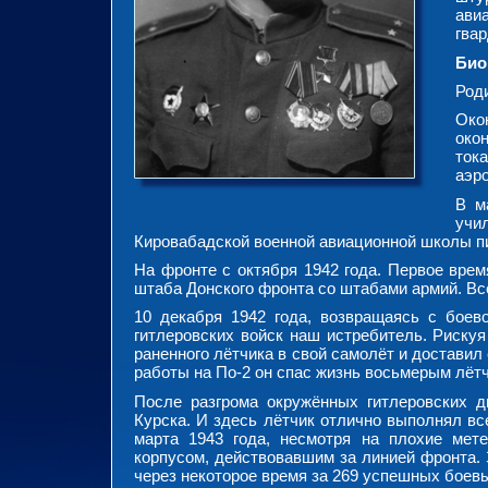
ави
гвар
Био
Роди
Око
око
ток
аэр
В м
учи
Кировабадской военной авиационной школы п
На фронте с октября 1942 года. Первое вре
штаба Донского фронта со штабами армий. В
10 декабря 1942 года, возвращаясь с боев
гитлеровских войск наш истребитель. Риску
раненного лётчика в свой самолёт и доставил 
работы на По-2 он спас жизнь восьмерым лёт
После разгрома окружённых гитлеровских 
Курска. И здесь лётчик отлично выполнял в
марта 1943 года, несмотря на плохие мете
корпусом, действовавшим за линией фронта. 
через некоторое время за 269 успешных боев