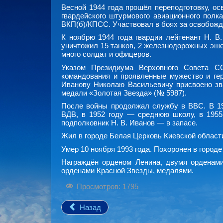
Весной 1944 года прошёл переподготовку, ос
гвардейского штурмового авиационного полка
ВКП(б)/КПСС. Участвовал в боях за освобож
К ноябрю 1944 года гвардии лейтенант Н. В
уничтожил 15 танков, 2 железнодорожных эшел
много солдат и офицеров.
Указом Президиума Верховного Совета С
командования и проявленные мужество и ге
Иванову Николаю Васильевичу присвоено зв
медали «Золотая Звезда» (№ 5987).
После войны продолжал службу в ВВС. В 19
ВДВ, в 1952 году — среднюю школу, в 1955
подполковник Н. В. Иванов — в запасе.
Жил в городе Белая Церковь Киевской област
Умер 10 ноября 1993 года. Похоронен в город
Награждён орденом Ленина, двумя орденами
орденами Красной Звезды, медалями.
Просмотров: 1795
Назад