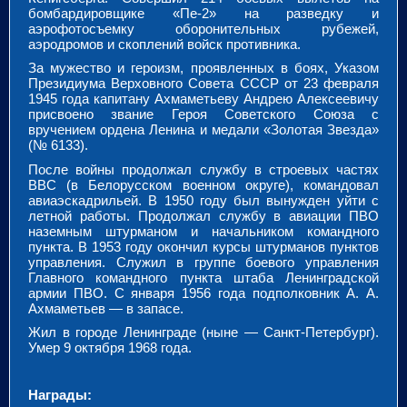
бомбардировщике «Пе-2» на разведку и
аэрофотосъемку оборонительных рубежей,
аэродромов и скоплений войск противника.
За мужество и героизм, проявленных в боях, Указом
Президиума Верховного Совета СССР от 23 февраля
1945 года капитану Ахмаметьеву Андрею Алексеевичу
присвоено звание Героя Советского Союза с
вручением ордена Ленина и медали «Золотая Звезда»
(№ 6133).
После войны продолжал службу в строевых частях
ВВС (в Белорусском военном округе), командовал
авиаэскадрильей. В 1950 году был вынужден уйти с
летной работы. Продолжал службу в авиации ПВО
наземным штурманом и начальником командного
пункта. В 1953 году окончил курсы штурманов пунктов
управления. Служил в группе боевого управления
Главного командного пункта штаба Ленинградской
армии ПВО. С января 1956 года подполковник А. А.
Ахмаметьев — в запасе.
Жил в городе Ленинграде (ныне — Санкт-Петербург).
Умер 9 октября 1968 года.
Награды: