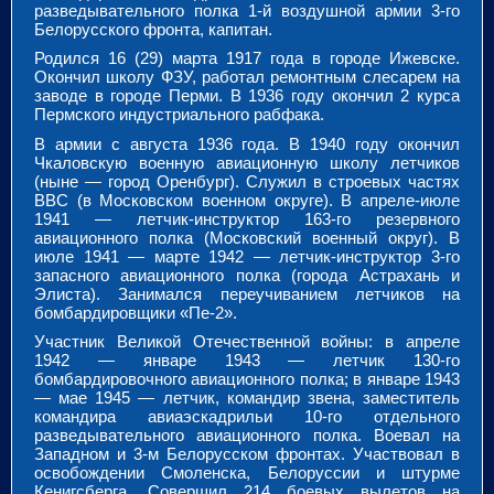
разведывательного полка 1-й воздушной армии 3-го
Белорусского фронта, капитан.
Родился 16 (29) марта 1917 года в городе Ижевске.
Окончил школу ФЗУ, работал ремонтным слесарем на
заводе в городе Перми. В 1936 году окончил 2 курса
Пермского индустриального рабфака.
В армии с августа 1936 года. В 1940 году окончил
Чкаловскую военную авиационную школу летчиков
(ныне — город Оренбург). Служил в строевых частях
ВВС (в Московском военном округе). В апреле-июле
1941 — летчик-инструктор 163-го резервного
авиационного полка (Московский военный округ). В
июле 1941 — марте 1942 — летчик-инструктор 3-го
запасного авиационного полка (города Астрахань и
Элиста). Занимался переучиванием летчиков на
бомбардировщики «Пе-2».
Участник Великой Отечественной войны: в апреле
1942 — январе 1943 — летчик 130-го
бомбардировочного авиационного полка; в январе 1943
— мае 1945 — летчик, командир звена, заместитель
командира авиаэскадрильи 10-го отдельного
разведывательного авиационного полка. Воевал на
Западном и 3-м Белорусском фронтах. Участвовал в
освобождении Смоленска, Белоруссии и штурме
Кенигсберга. Совершил 214 боевых вылетов на