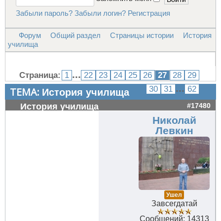
Забыли пароль?
Забыли логин?
Регистрация
Форум
Общий раздел
Страницы истории
История
училища
...
Страница:
1
22
23
24
25
26
27
28
29
...
30
31
62
ТЕМА:
История училища
История училища
#17480
Николай
Левкин
Ушел
Завсегдатай
Сообщений: 14313