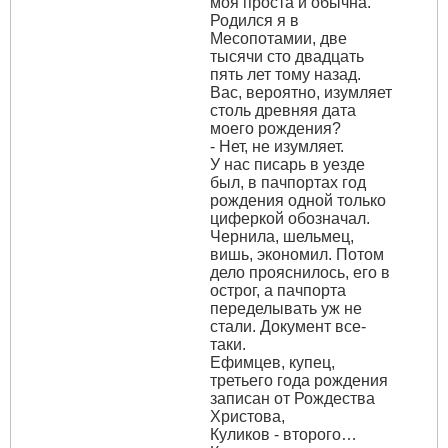
моя проста и обычна.
Родился я в
Месопотамии, две
тысячи сто двадцать
пять лет тому назад.
Вас, вероятно, изумляет
столь древняя дата
моего рождения?
- Нет, не изумляет.
У нас писарь в уезде
был, в пачпортах год
рождения одной только
циферкой обозначал.
Чернила, шельмец,
вишь, экономил. Потом
дело прояснилось, его в
острог, а пачпорта
переделывать уж не
стали. Документ все-
таки.
Ефимцев, купец,
третьего года рождения
записан от Рождества
Христова,
Куликов - второго…