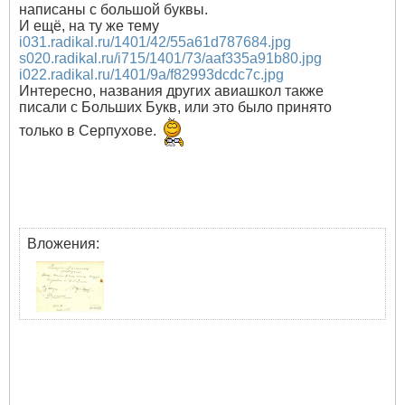
написаны с большой буквы.
И ещё, на ту же тему
i031.radikal.ru/1401/42/55a61d787684.jpg
s020.radikal.ru/i715/1401/73/aaf335a91b80.jpg
i022.radikal.ru/1401/9a/f82993dcdc7c.jpg
Интересно, названия других авиашкол также
писали с Больших Букв, или это было принято
только в Серпухове.
Вложения: