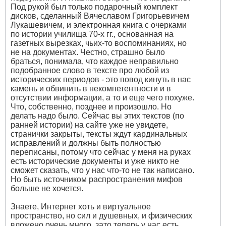
Под рукой был только подарочный комплект
дисков, сделанный Вячеславом Григорьевичем
Лукашевичем, и электронная книга с очерками
по истории училища 70-х гг., основанная на
газетных вырезках, чьих-то воспоминаниях, но
не на документах. Честно, страшно было
браться, понимала, что каждое неправильно
подобранное слово в тексте про любой из
исторических периодов - это повод кинуть в нас
камень и обвинить в некомпетентности и в
отсутствии информации, а то и еще чего похуже.
Что, собственно, позднее и произошло. Но
делать надо было. Сейчас вы этих текстов (по
ранней истории) на сайте уже не увидете,
странички закрыты, тексты ждут кардинальных
исправлений и должны быть полностью
переписаны, потому что сейчас у меня на руках
есть исторические документы и уже никто не
сможет сказать, что у нас что-то не так написано.
Но быть источником распространения мифов
больше не хочется.
Знаете, Интернет хоть и виртуальное
пространство, но сил и душевных, и физических
вложено очень много, зато теперь у нас есть