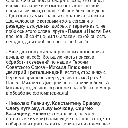
Очень хочется поблагодарить всех, кто нашел
время, желание и возможность внести свой
посильный вклад в наше общее большое дело:
- Два моих самых главных соратника, коллеги,
два человека, с которыми хоть сегодня в
разведку, два умных, добрых и терпеливых, не
побоюсь этого слова, друга -
Павел
и
Настя
. Без
вас новый сайт не был бы таким, какой он есть
сегодня, да и вообще просто не был бы...
- Еще два моих очень терпеливых помощника,
взявших на себя большую часть поиска и
обработки сведений по нашим Героям
Советского Союза -
Михаил Плюснин
и
Дмитрий Третельницкий
. Кстати, страничку с
Героями пришлось переделывать аж 3 раза!
Павел, Михаил и Дмитрий не оставили в беде. А
Михаилу отдельное огромное спасибо за помощь
в обработке фотоматериала!
-
Николаю Левкину
,
Константину Ершову
,
Олегу Купчаку
,
Льву Бочкову
,
Сергею
Казанцеву
,
Белке
(к сожалению, не могу
назвать ее имени) большущее спасибо за то, что
собирали и присылали материалы на отдельные