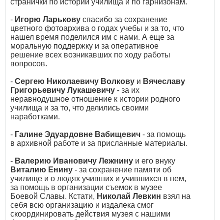
странички по истории училища и по гарнизонам.
-
Игорю Ларькову
спасибо за сохранение
цветного фотоархива о годах учебы и за то, что
нашел время поделился им с нами. А еще за
моральную поддержку и за оперативное
решение всех возникавших по ходу работы
вопросов.
-
Сергею Николаевичу Волкову
и
Вячеславу
Григорьевичу Лукашевичу
- за их
неравнодушное отношение к истории родного
училища и за то, что делились своими
наработками.
-
Галине Эдуардовне Вабищевич
- за помощь
в архивной работе и за присланные материалы.
-
Валерию Ивановичу Лежнину
и его внуку
Виталию Енину
- за сохранение памяти об
училище и о людях учивших и учившихся в нем,
за помощь в организации съемок в музее
Боевой Славы. Кстати,
Николай Левкин
взял на
себя всю организацию и издалека смог
скоординировать действия музея с нашими