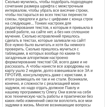
Сколько мучились, чтобы подобрать подходящее
сочетание размера шрифта с межстрочным
интервалом, чтобы убрать все висячие строки,
чтобы постараться во всех текстах перенести
союзы, предлоги и даты с цифрами с конца строк
на следующие... Тонких настроек для
редактирования текстов, к которым я привыкла в
своей работе, на сайте нет, а без них сплошное
мучение. Сколько исправлений пришлось
сделать в текстах, которые заливали на сайт!
Все нужно было вычитать и хотя бы немного
проверить. Сколько пришлось мучиться с
таблицами, в которых вообще по каким-то
загадочным алгоритмам настроено
форматирование текстов! Ой, всего даже и не
рассказать. А чтобы нанести все аэродромы на
карту ушло 2 недели, долго взвешивали все ЗА и
ПРОТИВ, консультируясь даже с юристами, в
итоге размещать ее так и не стали. Возникали,
конечно, и сложности с реализацией моих
задумок, но надо отдать должное Павлу и
нашему программисту Олегу. Они взяли на себя
всю техническую часть работы и практически без
каких-либо изменений смогли воплотить все мои
задумки в жизнь. Многие возникающие вопросы