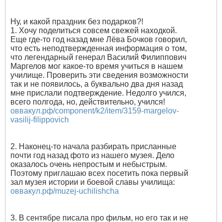
Ну, и какой праздник без подарков?!
1. Хочу поделиться совсем свежей находкой.
Еще где-то год назад мне Лёва Бочков говорил,
что есть неподтвержденная информация о том,
что легендарный генерал Василий Филиппович
Маргелов мог какое-то время учиться в нашем
училище. Проверить эти сведения возможности
так и не появилось, а буквально два дня назад
мне прислали подтверждение. Недолго учился,
всего полгода, но, действительно, учился!
оввакул.рф/component/k2/item/3159-margelov-
vasilij-filippovich
2. Наконец-то начала разбирать присланные
почти год назад фото из нашего музея. Дело
оказалось очень непростым и небыстрым.
Поэтому приглашаю всех посетить пока первый
зал музея истории и боевой славы училища:
оввакул.рф/muzej-uchilishcha
3. В сентябре писала про фильм, но его так и не