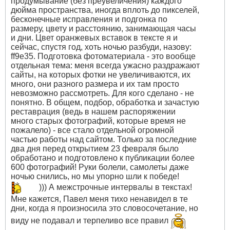
продумывание (без преувеличения) каждого
дюйма пространства, иногда вплоть до пикселей,
бесконечные исправления и подгонка по
размеру, цвету и расстоянию, занимающая часы
и дни. Цвет оранжевых вставок в тексте я и
сейчас, спустя год, хоть ночью разбуди, назову:
ff9e35. Подготовка фотоматериала - это вообще
отдельная тема: меня всегда ужасно раздражают
сайты, на которых фотки не увеличиваются, их
много, они разного размера и их там просто
невозможно рассмотреть. Для кого сделано - не
понятно. В общем, подбор, обработка и зачастую
реставрация (ведь в нашем распоряжении
много старых фотографий, которые время не
пожалело) - все стало отдельной огромной
частью работы над сайтом. Только за последние
два дня перед открытием 23 февраля было
обработано и подготовлено к публикации более
600 фотографий! Руки болели, самолеты даже
ночью снились, но мы упорно шли к победе!
))) А межстрочные интервалы в текстах!
Мне кажется, Павел меня тихо ненавидел в те
дни, когда я произносила это словосочетание, но
виду не подавал и терпеливо все правил