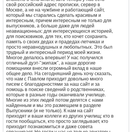
свой российский адрес прописки, сервер в
Москве, а не на чужбине и работающий сайт,
который мы старались сделать красивым и
интересным, причем интересным не только для
выпускников, а больше даже для людей
неавиационных: для интересующихся историей,
для поисковиков, для тех, кто хочет сохранить
память о своих дедах и прадедах-летчиках и
просто неравнодушных и любопытных. Это был
трудный и интересный период моей жизни.
Многое делалось впервые! У нас получился
отличный дуэт-"экипаж", а наши дорогие
помощники внесли огромный вклад в наше
общее дело. На сегодняшний день хочу сказать,
что нам с Павлом приходит довольно много
писем с благодарностями за наш сайт и за
помощь в поиске сведений о родственниках,
которые в разные годы оканчивали училище.
Многие из этих людей потом делятся с нами
найденным и мы это размещаем в разделе
Выпускники (и не только). К нам на сайт
приходят и ваши коллеги из других училищ: кто в
гости пообщаться, кто просто заглядывает, кто
приходит познакомиться и даже совета
спрашивает. Но гости у нас не только авиаторы.