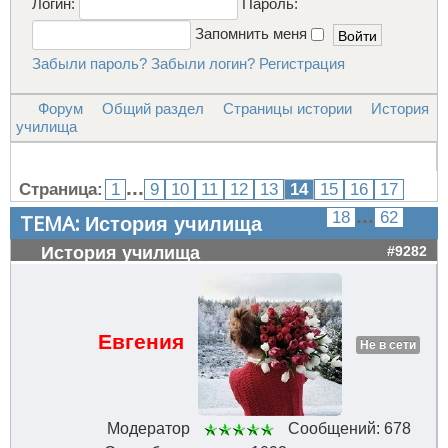
Логин:
Пароль:
Запомнить меня
Забыли пароль?
Забыли логин?
Регистрация
Форум
Общий раздел
Страницы истории
История
училища
...
Страница:
1
9
10
11
12
13
14
15
16
17
...
18
62
ТЕМА:
История училища
История училища
#9282
Евгения
Не в сети
Модератор
Сообщений: 678