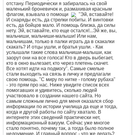
отстану. Периодически я забиралась на свой
маленький броневичок и, размахивая красным
флагом, взывала о помощи
"Эй, вставайте!
И снаряды есть, да стрелки побиты. И винтовки
есть, да бойцов мало. И помощь близка, да силы
нету. Эй, вставайте, кто еще остался!...Эй же, вы,
мальчиши, мальчиши-малыши! Или нам,
мальчишам, только в палки играть да в скакалки
скакать? И отцы ушли, и братья ушли. - Как
услышали такие слова мальчиши-малыши, как
заорут они на все голоса! Кто в дверь выбегает,
кто в окно вылезает, кто через плетень скачет.
Все хотят идти на подмогу". Самые смелые
стали выходить на связь в личку и предлагали
свою помощь. "С миру по нитке - голому рубаха"
- это прям про нас. Ниже увидите список всех
помогавших и удивитесь, сколько людей
участвовало в создании нашего сайта. Но
самым сложным лично для меня оказался сбор
информации по истории училища да еще и тогда,
когда и другой работы по сайту хватало. В
интернете этих сведений практически нет,
информационный вакуум. Сейчас уже многое
стало понятно, почему так, а тогда было полное
недоумение. И главный вопрос - что же делать?