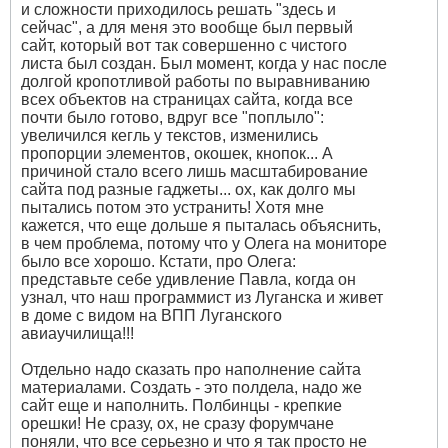
и сложности приходилось решать "здесь и
сейчас", а для меня это вообще был первый
сайт, который вот так совершенно с чистого
листа был создан. Был момент, когда у нас после
долгой кропотливой работы по выравниванию
всех объектов на страницах сайта, когда все
почти было готово, вдруг все "поплыло":
увеличился кегль у текстов, изменились
пропорции элементов, окошек, кнопок... А
причиной стало всего лишь масштабирование
сайта под разные гаджеты... ох, как долго мы
пытались потом это устранить! Хотя мне
кажется, что еще дольше я пыталась объяснить,
в чем проблема, потому что у Олега на мониторе
было все хорошо. Кстати, про Олега:
представьте себе удивление Павла, когда он
узнал, что наш программист из Луганска и живет
в доме с видом на ВПП Луганского
авиаучилища!!!
Отдельно надо сказать про наполнение сайта
материалами. Создать - это полдела, надо же
сайт еще и наполнить. Полбинцы - крепкие
орешки! Не сразу, ох, не сразу форумчане
поняли, что все серьезно и что я так просто не