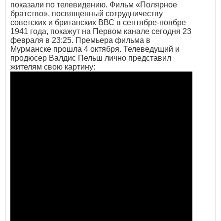
показали по телевидению. Фильм «Полярное
братство», посвященный сотрудничеству
советских и британских ВВС в сентябре-ноябре
1941 года, покажут на Первом канале сегодня 23
февраля в 23:25. Премьера фильма в
Мурманске прошла 4 октября. Телеведущий и
продюсер Валдис Пельш лично представил
жителям свою картину: