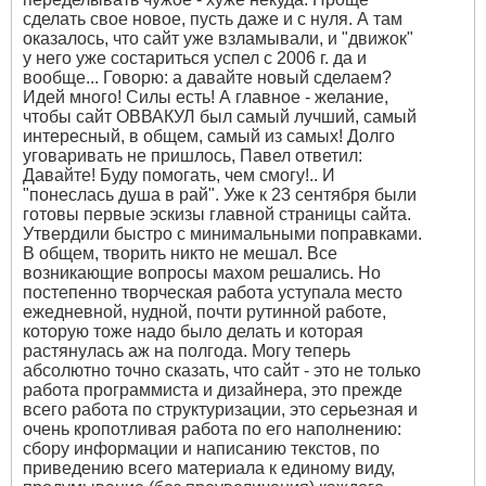
сделать свое новое, пусть даже и с нуля. А там
оказалось, что сайт уже взламывали, и "движок"
у него уже состариться успел с 2006 г. да и
вообще... Говорю: а давайте новый сделаем?
Идей много! Силы есть! А главное - желание,
чтобы сайт ОВВАКУЛ был самый лучший, самый
интересный, в общем, самый из самых! Долго
уговаривать не пришлось, Павел ответил:
Давайте! Буду помогать, чем смогу!.. И
"понеслась душа в рай". Уже к 23 сентября были
готовы первые эскизы главной страницы сайта.
Утвердили быстро с минимальными поправками.
В общем, творить никто не мешал. Все
возникающие вопросы махом решались. Но
постепенно творческая работа уступала место
ежедневной, нудной, почти рутинной работе,
которую тоже надо было делать и которая
растянулась аж на полгода. Могу теперь
абсолютно точно сказать, что сайт - это не только
работа программиста и дизайнера, это прежде
всего работа по структуризации, это серьезная и
очень кропотливая работа по его наполнению:
сбору информации и написанию текстов, по
приведению всего материала к единому виду,