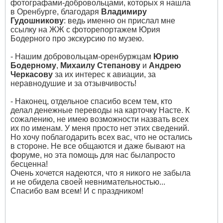
фотографами-добровольцами, которых я нашла
в Оренбурге, благодаря
Владимиру
Гудошникову
: ведь именно он прислал мне
ссылку на ЖЖ с фоторепортажем Юрия
Бодерного про экскурсию по музею.
- Нашим добровольцам-оренбуржцам
Юрию
Бодерному
,
Михаилу Степанову
и
Андрею
Черкасову
за их интерес к авиации, за
неравнодушие и за отзывчивость!
- Наконец, отдельное спасибо всем тем, кто
делал денежные переводы на карточку Насте. К
сожалению, не имею возможности назвать всех
их по именам. У меня просто нет этих сведений.
Но хочу поблагодарить всех вас, что не остались
в стороне. Не все общаются и даже бывают на
форуме, но эта помощь для нас былапросто
бесценна!
Очень хочется надеются, что я никого не забыла
и не обидела своей невнимательностью...
Спасибо вам всем! И с праздником!