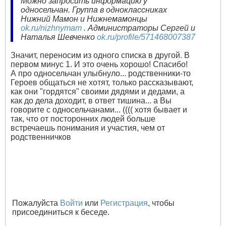
Можно запросить информацию у
односельчан. Группа в одноклассниках
Нижний Мамон и Нижнемамонцы
ok.ru/nizhnymam
. Администраторы Сергей и
Наталья Шевченко
ok.ru/profile/571468007387
Значит, переносим из одного списка в другой. В
первом минус 1. И это очень хорошо! Спасибо!
А про односельчан улыбнуло... родственники-то
Героев общаться не хотят, только рассказывают,
как они "гордятся" своими дядями и дедами, а
как до дела доходит, в ответ тишина... а Вы
говорите с односельчанами... (((( хотя бывает и
так, что от посторонних людей больше
встречаешь понимания и участия, чем от
родственничков
Пожалуйста
Войти
или
Регистрация
, чтобы
присоединиться к беседе.