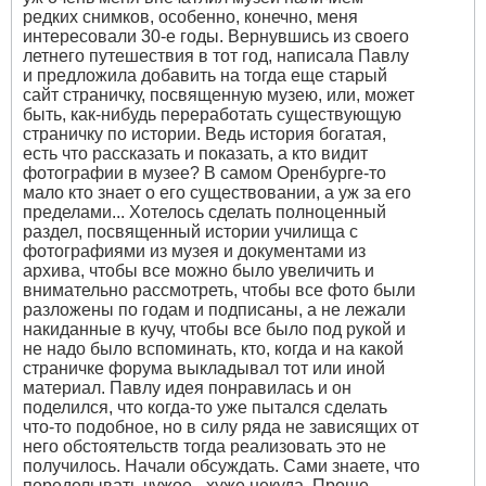
редких снимков, особенно, конечно, меня
интересовали 30-е годы. Вернувшись из своего
летнего путешествия в тот год, написала Павлу
и предложила добавить на тогда еще старый
сайт страничку, посвященную музею, или, может
быть, как-нибудь переработать существующую
страничку по истории. Ведь история богатая,
есть что рассказать и показать, а кто видит
фотографии в музее? В самом Оренбурге-то
мало кто знает о его существовании, а уж за его
пределами... Хотелось сделать полноценный
раздел, посвященный истории училища с
фотографиями из музея и документами из
архива, чтобы все можно было увеличить и
внимательно рассмотреть, чтобы все фото были
разложены по годам и подписаны, а не лежали
накиданные в кучу, чтобы все было под рукой и
не надо было вспоминать, кто, когда и на какой
страничке форума выкладывал тот или иной
материал. Павлу идея понравилась и он
поделился, что когда-то уже пытался сделать
что-то подобное, но в силу ряда не зависящих от
него обстоятельств тогда реализовать это не
получилось. Начали обсуждать. Сами знаете, что
переделывать чужое - хуже некуда. Проще