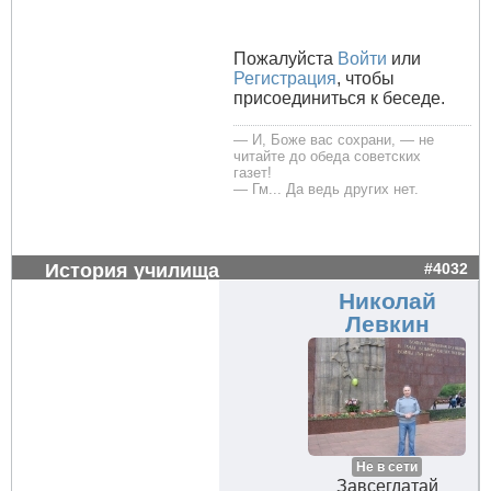
Пожалуйста
Войти
или
Регистрация
, чтобы
присоединиться к беседе.
— И, Боже вас сохрани, — не
читайте до обеда советских
газет!
— Гм... Да ведь других нет.
История училища
#4032
Николай
Левкин
Не в сети
Завсегдатай