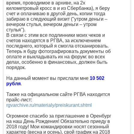
время, проводимое в архиве, на 2х
километровый кросс в и из Сбербанка), я беру
счет и оплачиваю в другой день, копии тогда
забираю в следующий визит ("утром деньги –
вечером стулья, вечером деньги – утром
стулья").
В связи с этим все подлинники моих чеков и
счетов находятся в РГВА, за исключением
последнего, который я смогла отсканировать.
Теперь я буду фотографировать документы об
оплате и выкладывать их на форум: во всех
делах, особенно в финансовых, должен быть
порядок.
На данный момент вы прислали мне
10 502
рубля
.
Также на официальном сайте РГВА находится
прайс-лист:
rgvarchive.ru/materialy/preiskurant.shtml
Огромное спасибо за приглашение в Оренбург
на наш День Рождения! Обязательно приеду в
2018 году! Мои командировки носят сезонный
характер (весна и осень), свой график на 2018