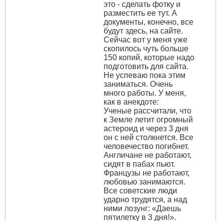
это - сделать фотку и
разместить ее тут. А
документы, конечно, все
будут здесь, на сайте.
Сейчас вот у меня уже
скопилось чуть больше
150 копий, которые надо
подготовить для сайта.
Не успеваю пока этим
заниматься. Очень
много работы. У меня,
как в анекдоте:
Ученые рассчитали, что
к Земле летит огромный
астероид и через 3 дня
он с ней столкнется. Все
человечество погибнет.
Англичане не работают,
сидят в пабах пьют.
Французы не работают,
любовью занимаются.
Все советские люди
ударно трудятся, а над
ними лозунг: «Даешь
пятилетку в 3 дня!».