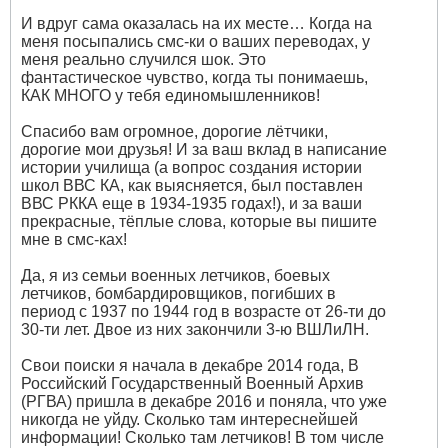
И вдруг сама оказалась на их месте… Когда на
меня посыпались смс-ки о ваших переводах, у
меня реально случился шок. Это
фантастическое чувство, когда ты понимаешь,
КАК МНОГО у тебя единомышленников!
Спасибо вам огромное, дорогие лётчики,
дорогие мои друзья! И за ваш вклад в написание
истории училища (а вопрос создания истории
школ ВВС КА, как выясняется, был поставлен
ВВС РККА еще в 1934-1935 годах!), и за ваши
прекрасные, тёплые слова, которые вы пишите
мне в смс-ках!
Да, я из семьи военных летчиков, боевых
летчиков, бомбардировщиков, погибших в
период с 1937 по 1944 год в возрасте от 26-ти до
30-ти лет. Двое из них закончили 3-ю ВШЛиЛН.
Свои поиски я начала в декабре 2014 года, В
Российский Государственный Военный Архив
(РГВА) пришла в декабре 2016 и поняла, что уже
никогда не уйду. Сколько там интереснейшей
информации! Сколько там летчиков! В том числе