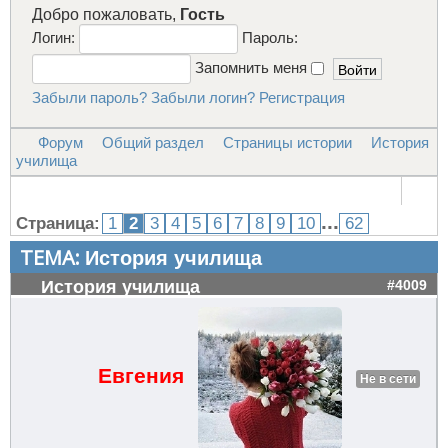
Добро пожаловать,
Гость
Логин:
Пароль:
Запомнить меня
Забыли пароль?
Забыли логин?
Регистрация
Форум
Общий раздел
Страницы истории
История
училища
...
Страница:
1
2
3
4
5
6
7
8
9
10
62
ТЕМА:
История училища
История училища
#4009
Евгения
Не в сети