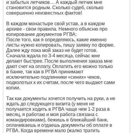
и забытых летчиков… А каждый летчик мне
становится родным. Сколько судеб, сколько
совершенно неизвестных фактов!
В каждом монастыре свой устав, а в каждом
архиве - свои правила. Немного объясню про
копирование документов РГВА:
После того, как я определяюсь, какие именно
листы нужно копировать, пишу заявку по форме.
Далее жду пока мой заказ не будет готов.
Сначала ждала по 3-4 месяца, сейчас мне
делают быстрее. После выполнения заказа мне
дают счет на оплату. Оплатить его можно только
в банке, так как в РГВА принимают
исключительно подлинники «синих» чеков,
подколотых к их счетам, после чего выдают сами
копии.
Так как документы хочется получить на руки, а не
ждать до следующего визита (у меня не
получается ходить в РГВА чаще чем 1-2 раза в
месяц, я работаю и моя работа связана с
командировками), бежишь в ближайший банк,
оплачиваешь и отдаешь документы об оплате в
РГВА. Когда времени мало (жалко тратить