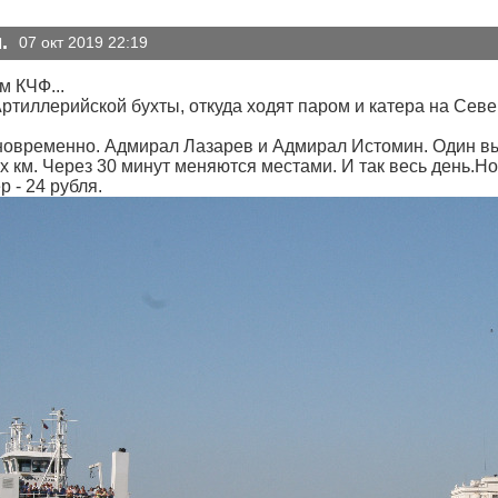
.
07 окт 2019 22:19
м КЧФ...
ртиллерийской бухты, откуда ходят паром и катера на Севе
новременно. Адмирал Лазарев и Адмирал Истомин. Один вых
 км. Через 30 минут меняются местами. И так весь день.Ноч
р - 24 рубля.