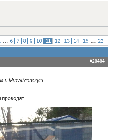
...
...
1
6
7
8
9
10
11
12
13
14
15
22
#20404
м и Михайловскую
 проводят.