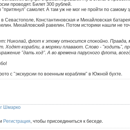
рсии проводят. Билет 300 рублей.
"притянул" самолет. А там уж не мог не пройти по самому 
л в Севастополе, Константиновская и Михайловская батаре
елин. Михайловский равелин. Потом историки нашли не точ
: Николай, флот к этому относится спокойно. Правда, м
т. Ходят корабли, а моряки плавают. Слово - "ходить", п
ыражение "дать ход". А во времена парусного флота, всег
бо!
ото с "экскурсии по военным кораблям" в Южной бухте.
г Шмарко
и
Регистрация
, чтобы присоединиться к беседе.