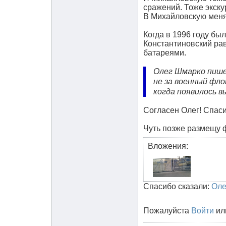
сражений. Тоже экску
В Михайловскую меня 
Когда в 1996 году бы
Константиновский рав
батареями.
Олег Шмарко пишет
не за военный фло
когда появилось в
Согласен Олег! Спаси
Чуть позже размещу ф
Вложения:
Спасибо сказали:
Оле
Пожалуйста
Войти
ил