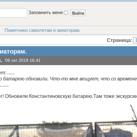
Запомнить меня
Памятники самолетам и авиаторам.
Страница:
иаторам.
.
06 окт 2019 16:41
 ......
 батарею обновили. Что-то мне вещует, что со времене
....
г! Обновили Константиновскую батарею.Там тоже экскурсии