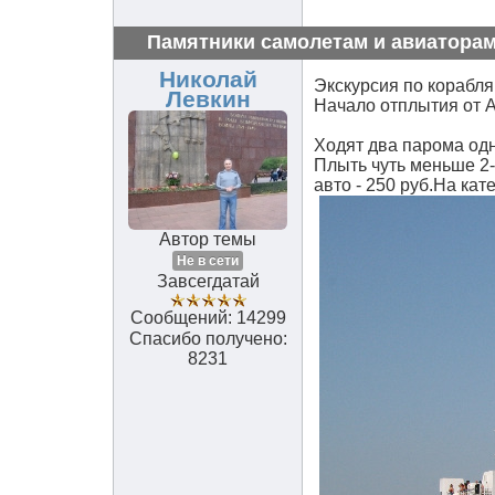
Памятники самолетам и авиаторам
Николай
Экскурсия по корабля
Левкин
Начало отплытия от А
Ходят два парома од
Плыть чуть меньше 2-х
авто - 250 руб.На кате
Автор темы
Не в сети
Завсегдатай
Сообщений: 14299
Спасибо получено:
8231