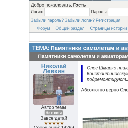
Добро пожаловать,
Гость
Логин:
Пароль:
Забыли пароль?
Забыли логин?
Регистрация
Форум
Общий раздел
Страницы истории
ТЕМА:
Памятники самолетам и ав
Памятники самолетам и авиаторам
Николай
Олег Шмарко пишет:
Левкин
Константиновскую
подремонтируют.....
Абсолютно верно Оле
Автор темы
Не в сети
Завсегдатай
Сообщений: 14299