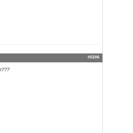
#5206
л???