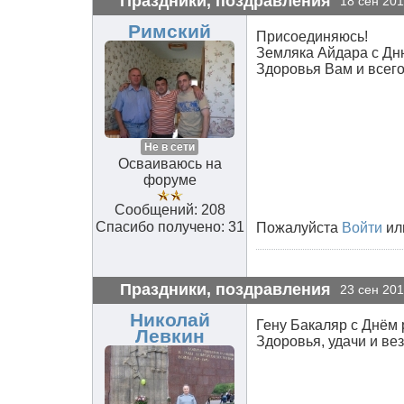
Праздники, поздравления
18 сен 201
Римский
Присоединяюсь!
Земляка Айдара с Дн
Здоровья Вам и всего, в
Не в сети
Осваиваюсь на
форуме
Сообщений: 208
Спасибо получено: 31
Пожалуйста
Войти
ил
Праздники, поздравления
23 сен 201
Николай
Гену Бакаляр с Днём 
Левкин
Здоровья, удачи и вез