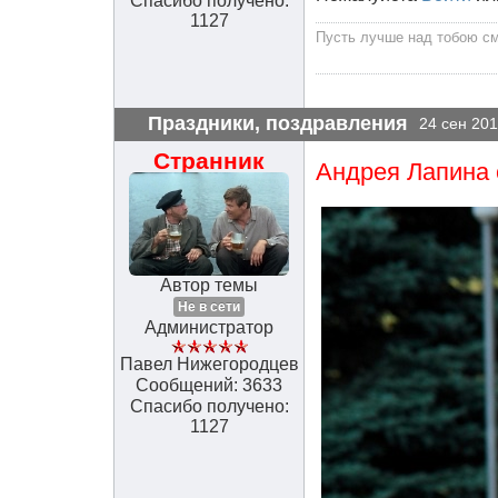
Спасибо получено:
1127
Пусть лучше над тобою сме
Праздники, поздравления
24 сен 201
Странник
Андрея Лапина с
Автор темы
Не в сети
Администратор
Павел Нижегородцев
Сообщений: 3633
Спасибо получено:
1127